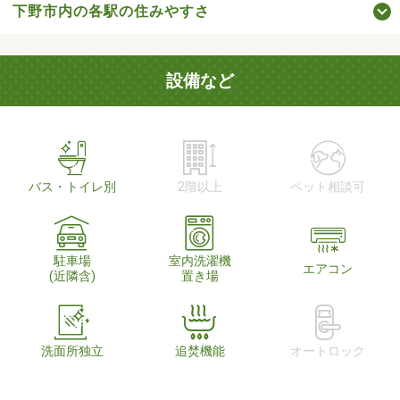
下野市内の各駅の住みやすさ
設備など
バス・トイレ別
2階以上
ペット相談可
駐車場
室内洗濯機
エアコン
(近隣含)
置き場
洗面所独立
追焚機能
オートロック