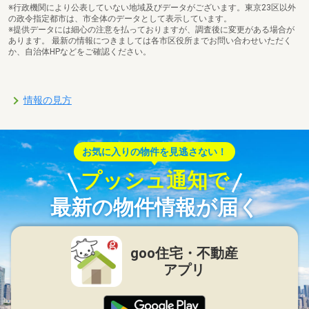
※行政機関により公表していない地域及びデータがございます。東京23区以外
の政令指定都市は、市全体のデータとして表示しています。
※提供データには細心の注意を払っておりますが、調査後に変更がある場合が
あります。 最新の情報につきましては各市区役所までお問い合わせいただく
か、自治体HPなどをご確認ください。
情報の見方
お気に入りの物件を見逃さない！
プッシュ通知で
最新の物件情報が届く
goo住宅・不動産
アプリ