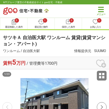
NTTグループ運営の不動産総合サイト goo住宅・不動産
0
1
0
0
最近検索した条件
最近見た物件
保存した条件
お気に入り
サツキＡ 自治医大駅 ワンルーム 賃貸(賃貸マンシ
ョン・アパート)
ワンルーム / 自治医大駅
情報提供元
SUUMO
5
賃料
万円
/ 管理費等1700円
1
/
20