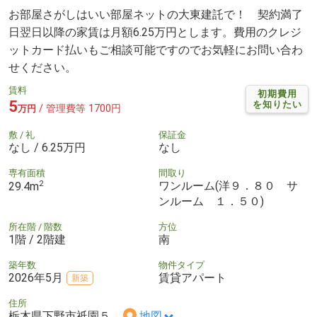
お部屋さがしはいい部屋ネットの大東建託で！ 契約満了
日翌日以降の家賃は月額6.25万円とします。費用のクレジ
ットカード払いもご相談可能ですのでお気軽にお問い合わ
せください。
賃料
初期費用
5
を知りたい
/ 管理費等 1700円
万円
敷 / 礼
保証金
なし / 6.25万円
なし
専有面積
間取り
2
ワンルーム(洋９．８０ サ
29.4m
ンルーム １．５０)
所在階 / 階数
方位
1階 / 2階建
南
築年数
物件タイプ
2026年5月
賃貸アパート
新築
住所
栃木県下野市祇園５
地図