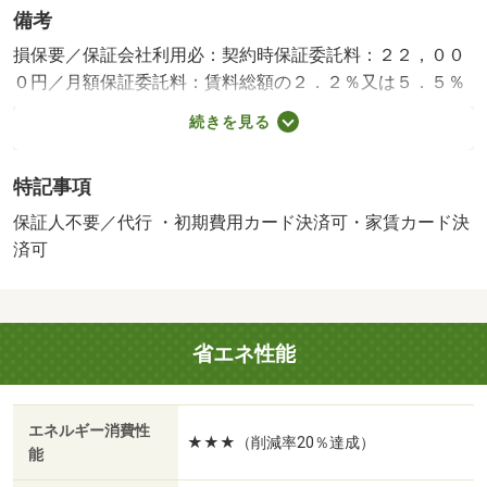
備考
損保要／保証会社利用必：契約時保証委託料：２２，００
０円／月額保証委託料：賃料総額の２．２％又は５．５％
／退去時クリーニング費用￥５００００が契約時必要。駐
続きを見る
車場貸主インボイス登録なし／更新事務手数料２２０００
円／ｒｕｕｍサポート費用（月額）１９８０円／鍵セット
特記事項
費３３００円／バストイレ別／エアコン／フローリング／
シャワー付洗面台／ＴＶインターホン／浴室乾燥機／室内
保証人不要／代行 ・初期費用カード決済可・家賃カード決
洗濯置／シューズボックス／システムキッチン／南向き／
済可
追焚機能浴室／温水洗浄便座／洗面所独立／洗面化粧台／
駐輪場／宅配ボックス／防犯カメラ／ＩＨクッキングヒー
ター／照明付／ウォークインクロゼット／保証人不要／Ｃ
省エネ性能
Ｓ／ネット使用料不要／浄水器／床下収納／雨戸／２４時
間換気システム／複層ガラス／サンルーム／人感照明セン
サー／セキュリティ会社加入済／都市ガス／シャッター／
エネルギー消費性
室内物干機／ＢＳ／ＩＴ重説 対応物件／ＬＧＢＴフレン
★★★（削減率20％達成）
能
ドリー／初期費用カード決済可／家賃カード決済可／ファ