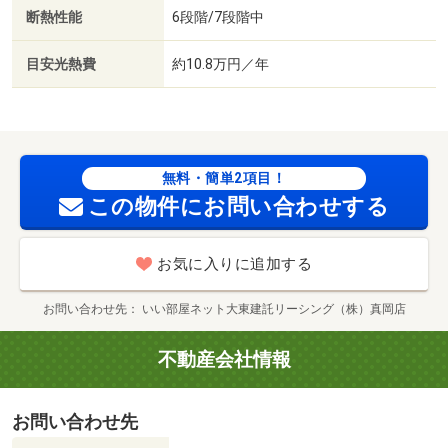
ミリーマート下野祇園店（コンビニ）まで３００ｍ／下野
断熱性能
6段階/7段階中
市立南河内第二中学校（中学校）まで３００ｍ／セブンイ
レブン下野祇園店（コンビニ）まで３５０ｍ／下野市立祇
目安光熱費
約10.8万円／年
園小学校（小学校）まで４００ｍ／ガスト自治医大店（飲
食店）まで７００ｍ／かましん自治医大店（スーパー）ま
で７５０ｍ
無料・簡単2項目！
この物件にお問い合わせする
お気に入りに追加する
お問い合わせ先
いい部屋ネット大東建託リーシング（株）真岡店
不動産会社情報
お問い合わせ先