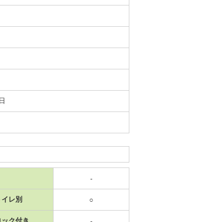
0日
-
トイレ別
○
ロック付き
-