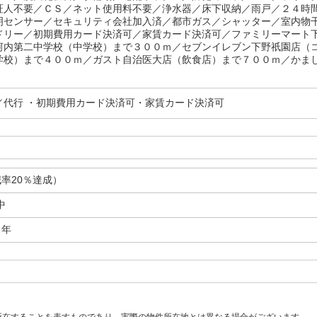
証人不要／ＣＳ／ネット使用料不要／浄水器／床下収納／雨戸／２４時
明センサー／セキュリティ会社加入済／都市ガス／シャッター／室内物
ドリー／初期費用カード決済可／家賃カード決済可／ファミリーマート
河内第二中学校（中学校）まで３００ｍ／セブンイレブン下野祇園店（
学校）まで４００ｍ／ガスト自治医大店（飲食店）まで７００ｍ／かま
／代行 ・初期費用カード決済可・家賃カード決済可
率20％達成）
中
／年
所在することを表すものであり、実際の物件所在地とは異なる場合がございます。