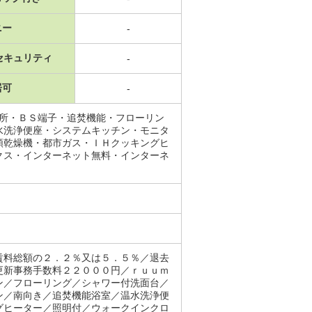
ニー
-
セキュリティ
-
居可
-
面所・ＢＳ端子・追焚機能・フローリン
水洗浄便座・システムキッチン・モニタ
類乾燥機・都市ガス・ＩＨクッキングヒ
クス・インターネット無料・インターネ
賃料総額の２．２％又は５．５％／退去
更新事務手数料２２０００円／ｒｕｕｍ
ン／フローリング／シャワー付洗面台／
ン／南向き／追焚機能浴室／温水洗浄便
グヒーター／照明付／ウォークインクロ