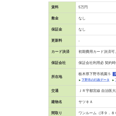
賃料
5万円
敷金
なし
保証金
なし
更新料
-
カード決済
初期費用カード決済可
保証会社
保証会社利用必 契約
栃木県下野市祇園５
所在地
下野市の行政データ
交通
ＪＲ宇都宮線 自治医大
建物名
サツキＡ
間取り
ワンルーム（洋９．８