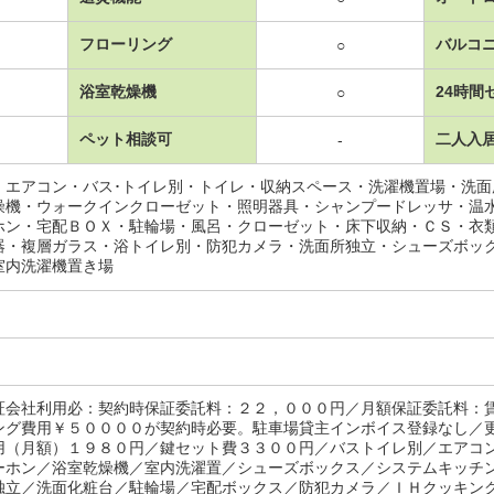
フローリング
バルコ
○
浴室乾燥機
24時間
○
ペット相談可
二人入
-
・エアコン・バス･トイレ別・トイレ・収納スペース・洗濯機置場・洗
燥機・ウォークインクローゼット・照明器具・シャンプードレッサ・温
ホン・宅配ＢＯＸ・駐輪場・風呂・クローゼット・床下収納・ＣＳ・衣
器・複層ガラス・浴トイレ別・防犯カメラ・洗面所独立・シューズボッ
室内洗濯機置き場
証会社利用必：契約時保証委託料：２２，０００円／月額保証委託料：
ング費用￥５００００が契約時必要。駐車場貸主インボイス登録なし／
用（月額）１９８０円／鍵セット費３３００円／バストイレ別／エアコ
ーホン／浴室乾燥機／室内洗濯置／シューズボックス／システムキッチ
独立／洗面化粧台／駐輪場／宅配ボックス／防犯カメラ／ＩＨクッキン