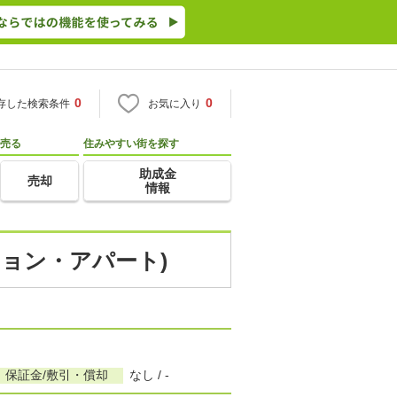
0
0
存した検索条件
お気に入り
売る
住みやすい街を探す
助成金
売却
情報
ション・アパート)
保証金/敷引・償却
なし / -