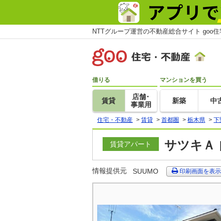
NTTグループ運営の不動産総合サイト goo
借りる
マンションを買う
店舗･
賃貸
新築
中
事業用
住宅・不動産
>
賃貸
>
首都圏
>
栃木県
>
下
サツキＡ 
賃貸アパート
情報提供元
SUUMO
印刷画面を表示