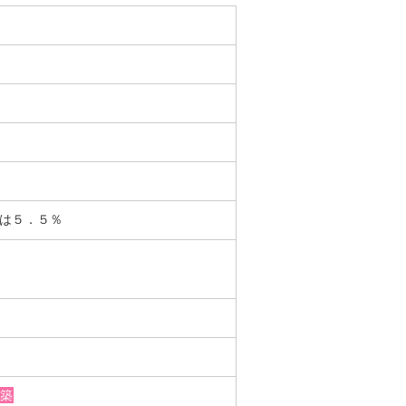
又は５．５％
築