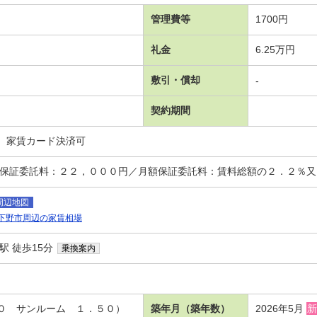
管理費等
1700円
礼金
6.25万円
敷引・償却
-
契約期間
、家賃カード決済可
時保証委託料：２２，０００円／月額保証委託料：賃料総額の２．２％
周辺地図
下野市周辺の家賃相場
駅 徒歩15分
乗換案内
０ サンルーム １．５０）
築年月（築年数）
2026年5月
新