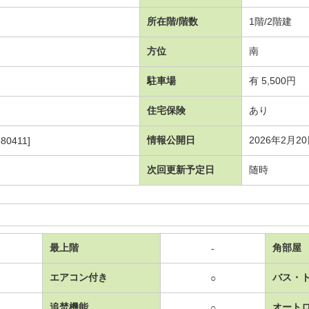
所在階/階数
1階/2階建
方位
南
駐車場
有 5,500円
住宅保険
あり
情報公開日
2026年2月2
80411]
次回更新予定日
随時
最上階
角部屋
-
エアコン付き
バス・
○
追焚機能
オート
○