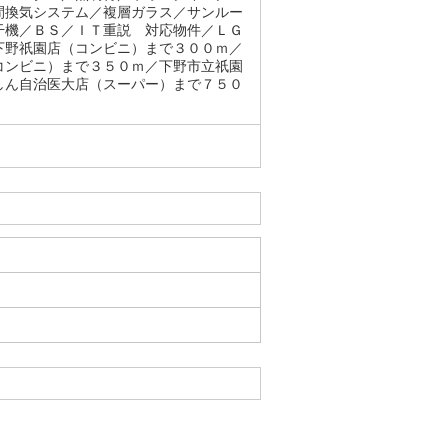
間換気システム／複層ガラス／サンルー
干機／ＢＳ／ＩＴ重説 対応物件／ＬＧ
下野祇園店（コンビニ）まで３００ｍ／
コンビニ）まで３５０ｍ／下野市立祇園
しん自治医大店（スーパー）まで７５０