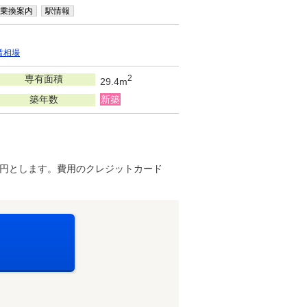
乗換案内
駅情報
賃相場
専有面積
2
29.4m
築年数
新築
万円とします。費用のクレジットカード