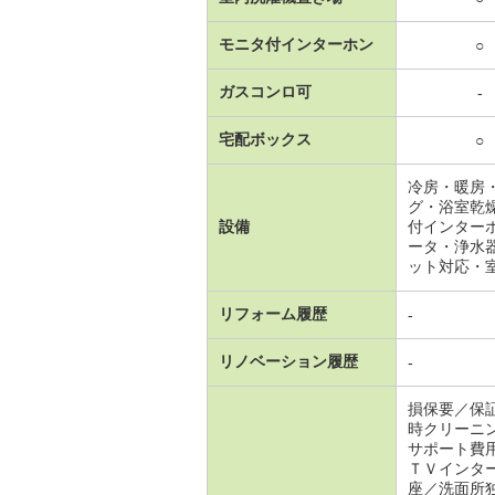
モニタ付インターホン
○
ガスコンロ可
-
宅配ボックス
○
冷房・暖房
グ・浴室乾
設備
付インター
ータ・浄水
ット対応・
リフォーム履歴
-
リノベーション履歴
-
損保要／保
時クリーニ
サポート費
ＴＶインタ
座／洗面所