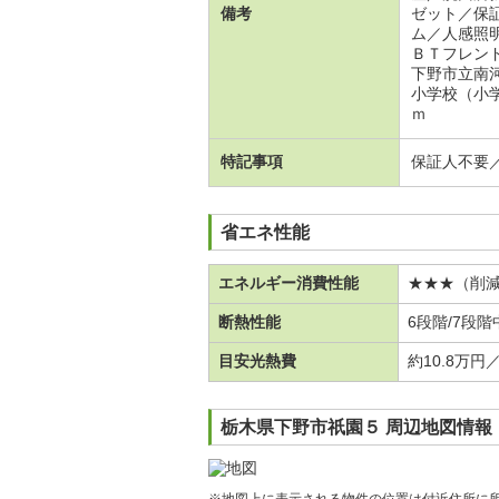
備考
ゼット／保
ム／人感照
ＢＴフレン
下野市立南
小学校（小
ｍ
特記事項
保証人不要
省エネ性能
エネルギー消費性能
★★★（削減
断熱性能
6段階/7段階
目安光熱費
約10.8万円
栃木県下野市祇園５ 周辺地図情報
※地図上に表示される物件の位置は付近住所に