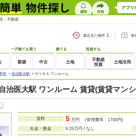
住宅・不動産
1
最近見た物件
保
一戸建てを買う
建てる
投資する
不動産
古
新築
中古
土地
土地活用
投資
野市
>
自治医大駅
>
サツキＡ ワンルーム
自治医大駅 ワンルーム 賃貸(賃貸マン
5
賃料
万円 (管理費等：1700円)
礼金・敷金
6.25万円 / なし