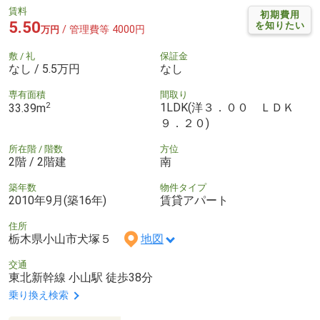
賃料
初期費用
5.50
を知りたい
/ 管理費等 4000円
万円
敷 / 礼
保証金
なし / 5.5万円
なし
専有面積
間取り
2
1LDK(洋３．００ ＬＤＫ
33.39m
９．２０)
所在階 / 階数
方位
2階 / 2階建
南
築年数
物件タイプ
2010年9月(築16年)
賃貸アパート
住所
栃木県小山市犬塚５
地図
交通
東北新幹線 小山駅 徒歩38分
乗り換え検索