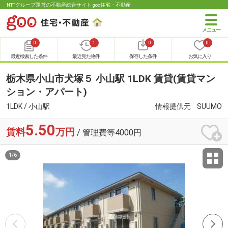
NTTグループ運営の不動産総合サイト goo住宅・不動産
0
1
0
0
最近検索した条件
最近見た物件
保存した条件
お気に入り
栃木県小山市犬塚５ 小山駅 1LDK 賃貸(賃貸マン
ション・アパート)
1LDK / 小山駅
情報提供元
SUUMO
5.50
賃料
万円
/ 管理費等4000円
1
/
6