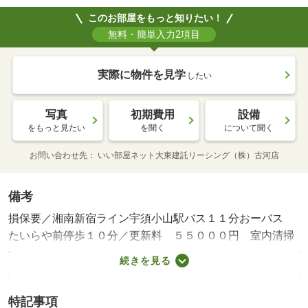
このお部屋をもっと知りたい！
無料・簡単入力2項目
実際に物件を見学
したい
写真
初期費用
設備
をもっと見たい
を聞く
について聞く
お問い合わせ先
いい部屋ネット大東建託リーシング（株）古河店
備考
損保要／湘南新宿ライン宇須小山駅バス１１分おーバス
たいらや前停歩１０分／更新料 ５５０００円 室内清掃
費用 ４９５００円 町会費 １５０円（月額）／保証会
続きを見る
社利用必：アイ・シンクレント 機関保証加入必須。初回
保証料３５０００円、月額保証料賃料等総額の１％＋８０
特記事項
０円／月（その他商品あり）／事務所利用不可／インター