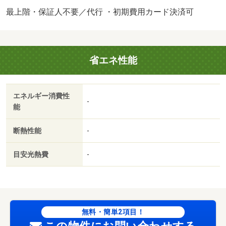
ネット無料です（工事後使用可） 駐車場１台付き・ＴＶ
最上階・保証人不要／代行 ・初期費用カード決済可
付インターホン・洗髪洗面化粧台・温水洗浄暖房便座
※エルコネット設備使用不可。／バストイレ別／バルコニ
ー／エアコン／フローリング／ＴＶインターホン／浴室乾
省エネ性能
燥機／室内洗濯置／システムキッチン／追焚機能浴室／温
水洗浄便座／脱衣所／洗面所独立／駐輪場／ＣＡＴＶ／対
面式キッチン／ＩＨクッキングヒーター／駐車場１台無料
エネルギー消費性
／全居室洋室／ウォークインクロゼット／保証人不要／全
-
能
居室フローリング／ネット使用料不要／浴室に窓／複層ガ
ラス／プロパンガス／洗面所にドア／シャッター／室内物
断熱性能
-
干機／シューズＷＩＣ／ＢＳ／ＩＴ重説 対応物件／初期
費用カード決済可／小山市立大谷北小学校（小学校）まで
目安光熱費
-
３４１ｍ／イオン 小山店（スーパー）まで１８８９ｍ／
ｙａｏｈａｎ（ヤオハン） 城東店（スーパー）まで１８
５７ｍ／たいらや小山犬塚店（スーパー）まで７９０ｍ／
ウエルシア小山犬塚店（ドラッグストア）まで８１０ｍ／
フードオアシスＯＴＡＮＩ小山店（スーパー）まで１７３
無料・簡単2項目！
１ｍ/賃貸戸数:14戸