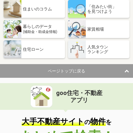
「住みたい街」
住まいのコラム
を見つけよう
暮らしのデータ
家賃相場
(補助金・助成金情報)
人気タウン
住宅ローン
ランキング
ページトップに戻る
goo住宅・不動産
アプリ
大手不動産サイト
物件
の
を