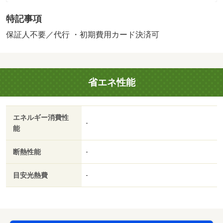
の他商品あり）／事務所利用不可／駐車場１台分利用可能
特記事項
（駐車場契約必須）フローリング・クローゼット・エアコ
ン・温水洗浄便座・洗面化粧台・ＴＶモニターホンなどの
保証人不要／代行 ・初期費用カード決済可
設備で新生活をサポートします。／バストイレ別／バルコ
ニー／エアコン／ガスコンロ対応／クロゼット／フローリ
ング／ＴＶインターホン／室内洗濯置／シューズボックス
省エネ性能
／温水洗浄便座／脱衣所／洗面所独立／駐輪場／即入居可
／保証人不要／ディンプルキー／床下収納／浴室に窓／プ
ロパンガス／洗面所にドア／シャッター／室内物干機／Ｂ
エネルギー消費性
Ｓ／ＩＴ重説 対応物件／初期費用カード決済可／小山駅
-
能
（その他）まで２７８９ｍ／フードオアシスＯＴＡＮＩ
（オータニ） 小山店（スーパー）まで１７９８ｍ／たい
断熱性能
-
らや 本郷店（スーパー）まで２６９８ｍ／ｙａｏｈａｎ
（ヤオハン） 城東店（スーパー）まで２００４ｍ／イオ
目安光熱費
-
ン 小山店（スーパー）まで１６７２ｍ/賃貸戸数:10戸