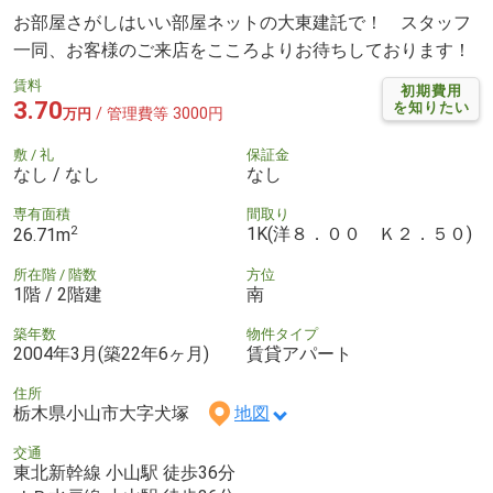
お部屋さがしはいい部屋ネットの大東建託で！ スタッフ
一同、お客様のご来店をこころよりお待ちしております！
賃料
初期費用
3.70
を知りたい
/ 管理費等 3000円
万円
敷 / 礼
保証金
なし / なし
なし
専有面積
間取り
2
1K(洋８．００ Ｋ２．５０)
26.71m
所在階 / 階数
方位
1階 / 2階建
南
築年数
物件タイプ
2004年3月(築22年6ヶ月)
賃貸アパート
住所
栃木県小山市大字犬塚
地図
交通
東北新幹線 小山駅 徒歩36分