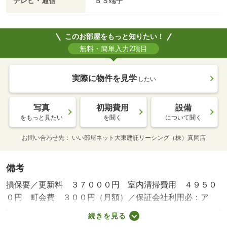
テレビ・通信
ＢＳ端子
このお部屋をもっと知りたい！
無料・簡単入力2項目
実際に物件を見学
したい
写真
初期費用
設備
をもっと見たい
を聞く
について聞く
お問い合わせ先
いい部屋ネット大東建託リーシング（株）真岡店
備考
損保要／更新料 ３７０００円 室内清掃費用 ４９５０
０円 町会費 ３００円（月額）／保証会社利用必：ア
イ・シンクレント 機関保証加入必須。初回保証料３５０
続きを見る
００円、月額保証料賃料等総額の１％＋８００円／月（そ