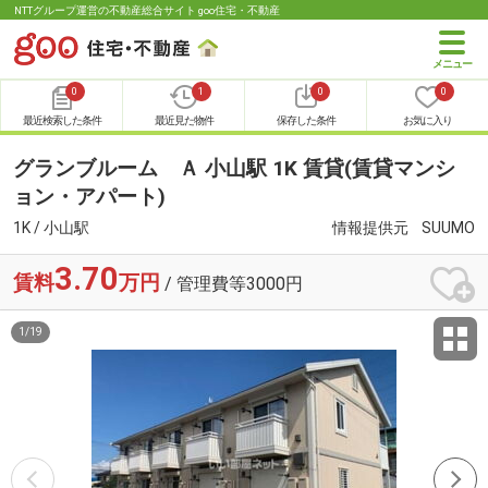
NTTグループ運営の不動産総合サイト goo住宅・不動産
0
1
0
0
最近検索した条件
最近見た物件
保存した条件
お気に入り
グランブルーム Ａ 小山駅 1K 賃貸(賃貸マンシ
ョン・アパート)
1K / 小山駅
情報提供元
SUUMO
3.70
賃料
万円
/ 管理費等3000円
1
/
19