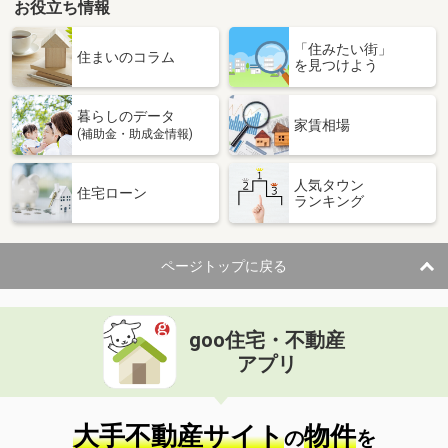
お役立ち情報
「住みたい街」
住まいのコラム
を見つけよう
暮らしのデータ
家賃相場
(補助金・助成金情報)
人気タウン
住宅ローン
ランキング
ページトップに戻る
goo住宅・不動産
アプリ
大手不動産サイト
物件
の
を