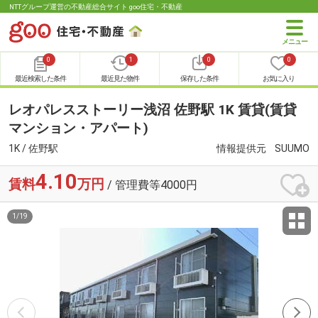
NTTグループ運営の不動産総合サイト goo住宅・不動産
0
1
0
0
最近検索した条件
最近見た物件
保存した条件
お気に入り
レオパレスストーリー浅沼 佐野駅 1K 賃貸(賃貸
マンション・アパート)
1K / 佐野駅
情報提供元
SUUMO
4.10
賃料
万円
/ 管理費等4000円
1
/
19