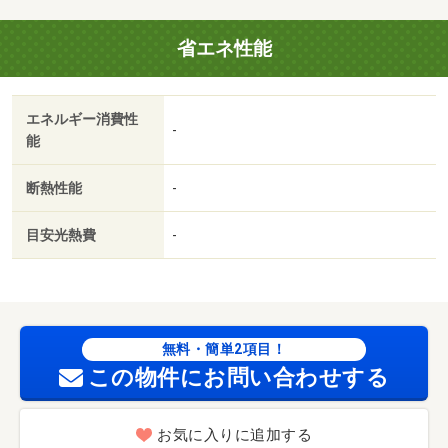
坦／内階段／家電付／家具付／ヤオコー佐野浅沼店（スー
省エネ性能
パー）まで６０７ｍ／セブンイレブン佐野工業団地店（コ
ンビニ）まで２６５ｍ／スギドラッグ佐野店（ドラッグス
トア）まで２３７ｍ／カインズホーム佐野店（ホームセン
エネルギー消費性
ター）まで７００ｍ／佐野医師会病院（病院）まで１０８
-
能
８ｍ／佐野植上郵便局（郵便局）まで６０４ｍ/賃貸戸
数:14戸
断熱性能
-
目安光熱費
-
無料・簡単2項目！
この物件にお問い合わせする
お気に入りに追加する