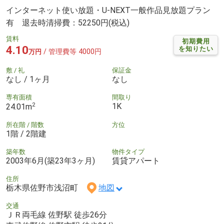
インターネット使い放題・U-NEXT一般作品見放題プラン
有 退去時清掃費：52250円(税込)
賃料
初期費用
4.10
を知りたい
/ 管理費等 4000円
万円
敷 / 礼
保証金
なし / 1ヶ月
なし
専有面積
間取り
2
1K
24.01m
所在階 / 階数
方位
1階 / 2階建
築年数
物件タイプ
2003年6月(築23年3ヶ月)
賃貸アパート
住所
栃木県佐野市浅沼町
地図
交通
ＪＲ両毛線 佐野駅 徒歩26分