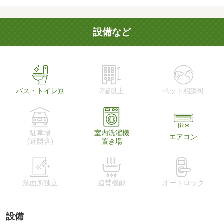
設備など
バス・トイレ別
2階以上
ペット相談可
駐車場
室内洗濯機
エアコン
(近隣含)
置き場
洗面所独立
追焚機能
オートロック
設備