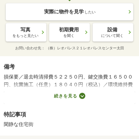
実際に物件を見学
したい
写真
初期費用
設備
をもっと見たい
を聞く
について聞く
お問い合わせ先
（株）レオパレス２１レオパレスセンター太田
備考
損保要／退去時清掃費５２２５０円、鍵交換費１６５００
円、抗菌施工（任意）１８０４０円（税込）／環境維持費
５５０円／月、更新手数料１６５００円／２年（税込）／
続きを見る
保証会社利用必：保証料：５４５９０円（契約内容により
１００～１２０％で変動有）※記載金額は１２０％の場合
特記事項
／仲介手数料不要／内装カスタマイズ／バストイレ別／エ
アコン／フローリング／室内洗濯置／シューズボックス／
閑静な住宅街
温水洗浄便座／宅配ボックス／光ファイバー／閑静な住宅
地／防犯カメラ／電気コンロ／仲介手数料不要／駅まで平