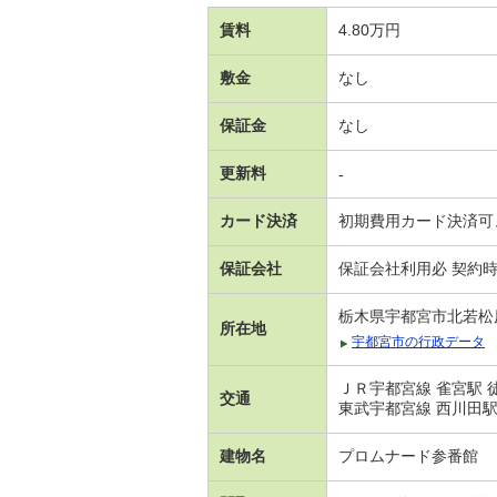
賃料
4.80万円
敷金
なし
保証金
なし
更新料
-
カード決済
初期費用カード決済可
保証会社
保証会社利用必 契約
栃木県宇都宮市北若松
所在地
宇都宮市の行政データ
ＪＲ宇都宮線 雀宮駅 
交通
東武宇都宮線 西川田駅
建物名
プロムナード参番館