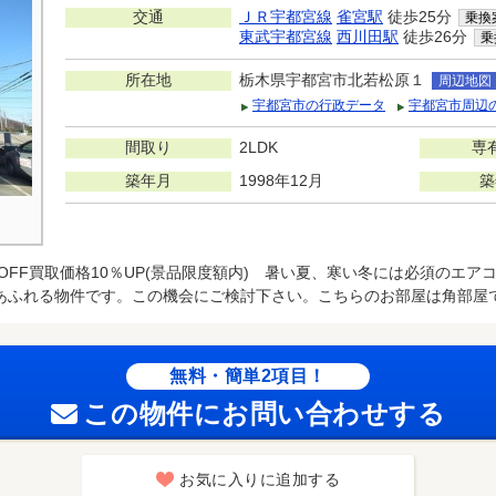
交通
ＪＲ宇都宮線
雀宮駅
徒歩25分
乗換
東武宇都宮線
西川田駅
徒歩26分
乗
所在地
栃木県宇都宮市北若松原１
周辺地図
宇都宮市の行政データ
宇都宮市周辺
間取り
2LDK
専
築年月
1998年12月
築
OFF買取価格10％UP(景品限度額内) 暑い夏、寒い冬には必須のエアコ
あふれる物件です。この機会にご検討下さい。こちらのお部屋は角部屋
無料・簡単2項目！
この物件にお問い合わせする
お気に入りに追加する