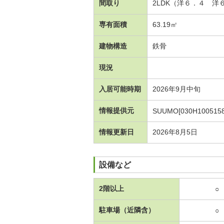
間取り
2LDK（洋６．４ 
専有面積
63.19㎡
建物構造
鉄骨
現況
入居可能時期
2026年9月中旬
情報提供元
SUUMO[030H1005158
情報更新日
2026年8月5日
設備など
2階以上
○
駐車場（近隣含）
○