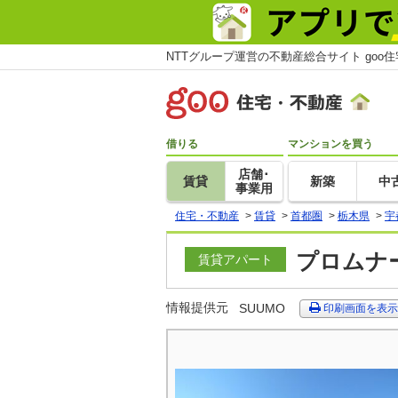
NTTグループ運営の不動産総合サイト goo
借りる
マンションを買う
店舗･
賃貸
新築
中
事業用
住宅・不動産
>
賃貸
>
首都圏
>
栃木県
>
宇
プロムナー
賃貸アパート
情報提供元
SUUMO
印刷画面を表示