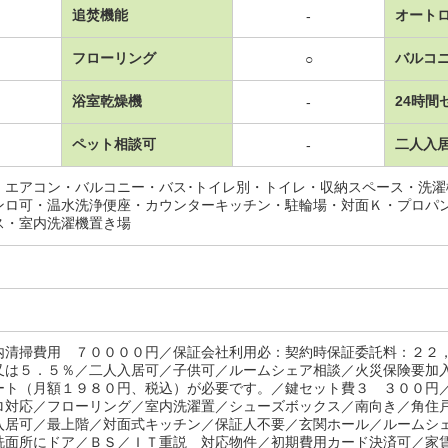
追焚機能
オート
-
フローリング
バルコ
○
浴室乾燥機
24時間
-
ペット相談可
二人入
-
・エアコン・バルコニー・バス･トイレ別・トイレ・収納スペース・洗
ンロ可・温水洗浄便座・カウンターキッチン・駐輪場・対面Ｋ・プロパ
ス・室内洗濯機置き場
内清掃費用 ７００００円／保証会社利用必：契約時保証委託料：２２
又は５．５％／二人入居可／子供可／ルームシェア相談／火災保険要加
ート（月額１９８０円、税込）が必要です。／鍵セット費３ ３００円
ロ対応／フローリング／室内洗濯置／シューズボックス／南向き／角住
入居可／最上階／対面式キッチン／保証人不要／玄関ホール／ルームシ
洗面所にドア／ＢＳ／ＩＴ重説 対応物件／初期費用カード決済可／家