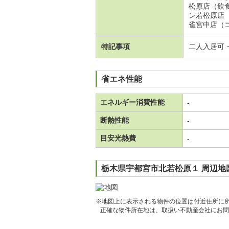
松原店（飲
ン若松原店
雀宮中店（
特記事項
二人入居可
省エネ性能
エネルギー消費性能
-
断熱性能
-
目安光熱費
-
栃木県宇都宮市北若松原１ 周辺地
※地図上に表示される物件の位置は付近住所に
正確な物件所在地は、取扱い不動産会社にお問