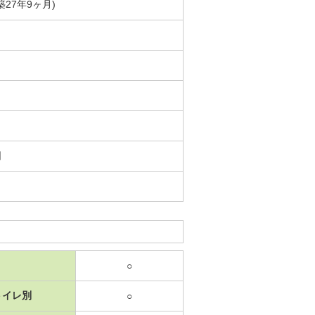
(築27年9ヶ月)
日
○
トイレ別
○