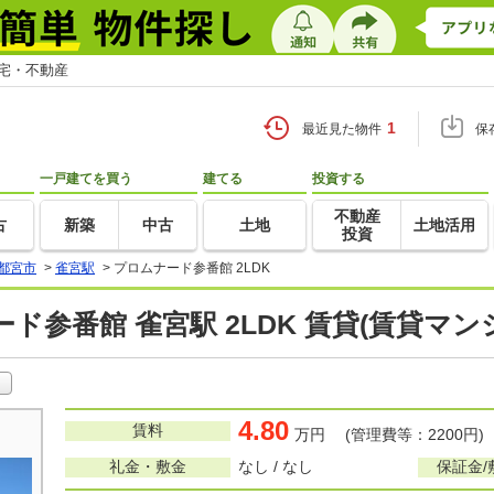
住宅・不動産
1
最近見た物件
保
一戸建てを買う
建てる
投資する
不動産
古
新築
中古
土地
土地活用
投資
都宮市
>
雀宮駅
>
プロムナード参番館 2LDK
ド参番館 雀宮駅 2LDK 賃貸(賃貸マ
4.80
賃料
万円 (管理費等：2200円)
礼金・敷金
なし / なし
保証金/