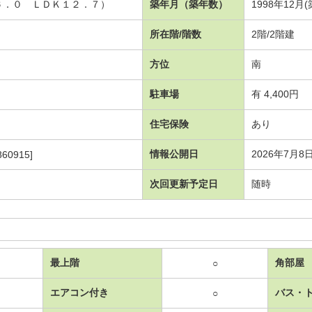
洋６．０ ＬＤＫ１２．７）
築年月（築年数）
1998年12月
所在階/階数
2階/2階建
方位
南
駐車場
有 4,400円
住宅保険
あり
情報公開日
2026年7月8
60915]
次回更新予定日
随時
最上階
角部屋
○
エアコン付き
バス・
○