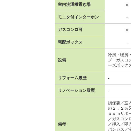
室内洗濯機置き場
○
モニタ付インターホン
-
ガスコンロ可
○
宅配ボックス
-
冷房・暖房
設備
グ・ガスコ
ーズボック
リフォーム履歴
-
リノベーション履歴
-
損保要／室
の２．２％
ｕｕｍサポ
／ガスコン
備考
／押入／即
パンガス／