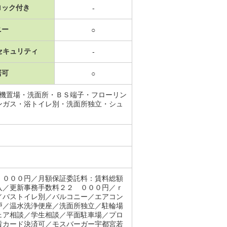
ロック付き
-
ニー
○
セキュリティ
-
居可
○
濯機置場・洗面所・ＢＳ端子・フローリン
ンガス・浴トイレ別・洗面所独立・シュ
，０００円／月額保証委託料：賃料総額
入／更新事務手数料２２ ０００円／ｒ
／バストイレ別／バルコニー／エアコン
戸／温水洗浄便座／洗面所独立／駐輪場
ェア相談／学生相談／平面駐車場／プロ
賃カード決済可／モスバーガー宇都宮若