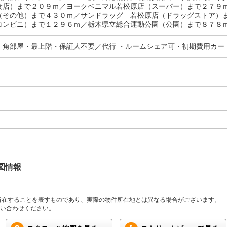
食店）まで２０９ｍ／ヨークベニマル若松原店（スーパー）まで２７９
（その他）まで４３０ｍ／サンドラッグ 若松原店（ドラッグストア）
コンビニ）まで１２９６ｍ／栃木県立総合運動公園（公園）まで８７８
・角部屋・最上階・保証人不要／代行 ・ルームシェア可・初期費用カー
図情報
所在することを表すものであり、実際の物件所在地とは異なる場合がございます。
い合わせください。