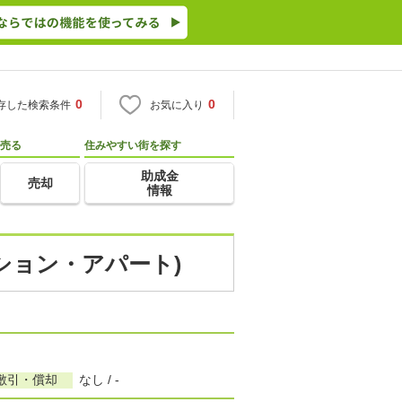
0
0
存した検索条件
お気に入り
売る
住みやすい街を探す
助成金
売却
情報
ンション・アパート)
敷引・償却
なし / -