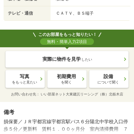
テレビ・通信
ＣＡＴＶ、ＢＳ端子
このお部屋をもっと知りたい！
無料・簡単入力2項目
実際に物件を見学
したい
写真
初期費用
設備
をもっと見たい
を聞く
について聞く
お問い合わせ先
いい部屋ネット大東建託リーシング（株）北栃木店
備考
損保要／ＪＲ宇都宮線宇都宮駅バス６分陽北中学校入口停
歩５分／更新料 賃料１．００ヶ月分 室内清掃費用 ７