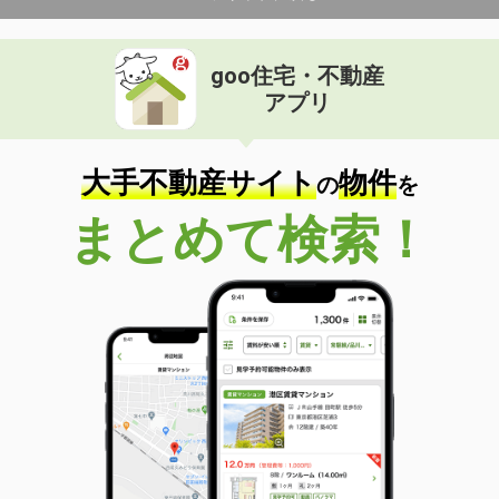
goo住宅・不動産
アプリ
大手不動産サイト
物件
の
を
まとめて検索！