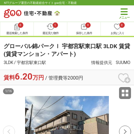
NTTグループ運営の不動産総合サイト goo住宅・不動産
0
1
0
0
最近検索した条件
最近見た物件
保存した条件
お気に入り
グローバル錦パークＩ 宇都宮駅東口駅 3LDK 賃貸
(賃貸マンション・アパート)
3LDK / 宇都宮駅東口駅
情報提供元
SUUMO
6.20
賃料
万円
/ 管理費等2000円
1
/
16