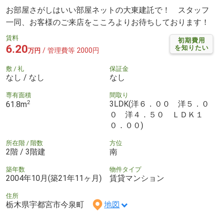
お部屋さがしはいい部屋ネットの大東建託で！ スタッフ
一同、お客様のご来店をこころよりお待ちしております！
賃料
初期費用
6.20
を知りたい
/ 管理費等 2000円
万円
敷 / 礼
保証金
なし / なし
なし
専有面積
間取り
2
3LDK(洋６．００ 洋５．０
61.8m
０ 洋４．５０ ＬＤＫ１
０．００)
所在階 / 階数
方位
2階 / 3階建
南
築年数
物件タイプ
2004年10月(築21年11ヶ月)
賃貸マンション
住所
栃木県宇都宮市今泉町
地図