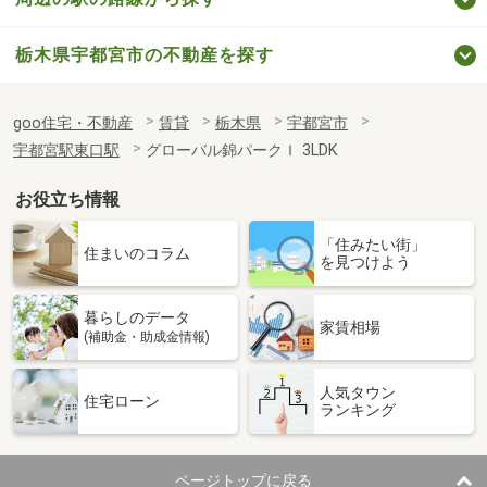
栃木県宇都宮市の不動産を探す
goo住宅・不動産
賃貸
栃木県
宇都宮市
宇都宮駅東口駅
グローバル錦パークＩ 3LDK
お役立ち情報
「住みたい街」
住まいのコラム
を見つけよう
暮らしのデータ
家賃相場
(補助金・助成金情報)
人気タウン
住宅ローン
ランキング
ページトップに戻る