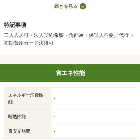
００００円／保証会社利用必：詳細１： ジェイリース：
続きを見る
初回保証料月額賃料の５０％、年間保証料１００００円／
年、引落手数料５５０円／月／法人希望／二人入居可／事
特記事項
務所利用不可／短期解約違約金有り：１年未満賃料１カ
月 楽天保険要加入：３０平米未満７００円／月 ３０平
二人入居可・法人契約希望・角部屋・保証人不要／代行 ・
米以上８５０円／月／バストイレ別／バルコニー／エアコ
初期費用カード決済可
ン／ガスコンロ対応／クロゼット／フローリング／ＴＶイ
ンターホン／オートロック／室内洗濯置／システムキッチ
ン／追焚機能浴室／角住戸／温水洗浄便座／洗面所独立／
省エネ性能
２口コンロ／駐輪場／ＣＡＴＶ／対面式キッチン／保証人
不要／プロパンガス／ＢＳ／ＩＴ重説 対応物件／初期費
用カード決済可／ヨークベニマル今泉店（スーパー）まで
エネルギー消費性
６２１ｍ／株式会社福田屋百貨店（ショッピングセンタ
-
能
ー）まで３７２ｍ/賃貸戸数:14戸
断熱性能
-
目安光熱費
-