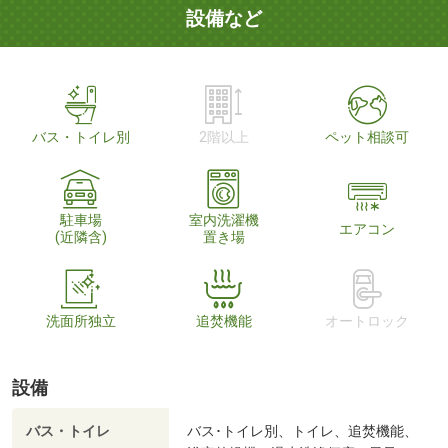
設備など
バス・トイレ別
2階以上
ペット相談可
駐車場
室内洗濯機
エアコン
(近隣含)
置き場
洗面所独立
追焚機能
オートロック
設備
バス・トイレ
バス･トイレ別、トイレ、追焚機能、