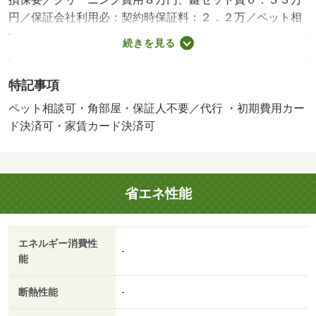
円／保証会社利用必：契約時保証料：２．２万／ペット相
談／ルームシェア不可／保証会社利用必須／バストイレ別
続きを見る
／シャワー付洗面台／ＴＶインターホン／浴室乾燥機／室
内洗濯置／シューズボックス／システムキッチン／南向き
特記事項
／追焚機能浴室／角住戸／温水洗浄便座／洗面所独立／駐
輪場／宅配ボックス／即入居可／敷金不要／防犯カメラ／
ペット相談可・角部屋・保証人不要／代行 ・初期費用カー
ペット相談／ＩＨクッキングヒーター／照明付／オートバ
ド決済可・家賃カード決済可
ス／ウォークインクロゼット／保証人不要／エアコン２台
／物置／ネット使用料不要／浄水器／床下収納／築２年以
内／２×４工法／２４時間換気システム／複層ガラス／サ
省エネ性能
ンルーム／人感照明センサー／プロパンガス／シャッター
／室内物干機／ＢＳ／初期費用カード決済可／家賃カード
決済可
エネルギー消費性
-
能
断熱性能
-