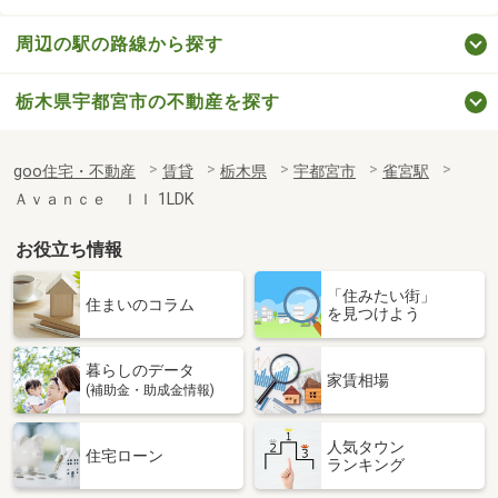
周辺の駅の路線から探す
栃木県宇都宮市の不動産を探す
goo住宅・不動産
賃貸
栃木県
宇都宮市
雀宮駅
Ａｖａｎｃｅ ＩＩ 1LDK
お役立ち情報
「住みたい街」
住まいのコラム
を見つけよう
暮らしのデータ
家賃相場
(補助金・助成金情報)
人気タウン
住宅ローン
ランキング