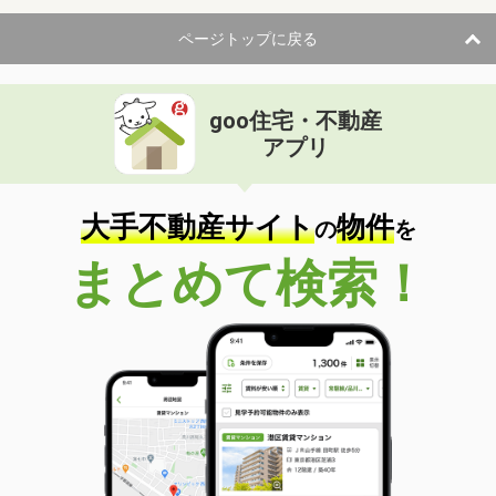
ページトップに戻る
goo住宅・不動産
アプリ
大手不動産サイト
物件
の
を
まとめて検索！