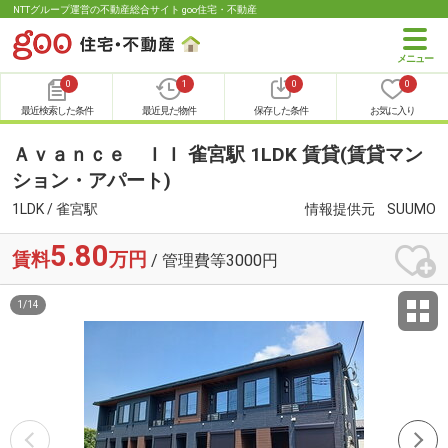
NTTグループ運営の不動産総合サイト goo住宅・不動産
0
1
0
0
最近検索した条件
最近見た物件
保存した条件
お気に入り
Ａｖａｎｃｅ ＩＩ 雀宮駅 1LDK 賃貸(賃貸マン
ション・アパート)
1LDK / 雀宮駅
情報提供元
SUUMO
5.80
賃料
万円
/ 管理費等3000円
1
/
14