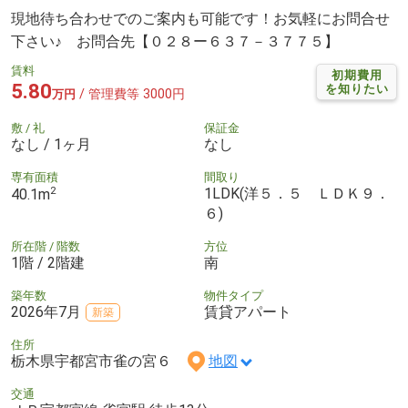
現地待ち合わせでのご案内も可能です！お気軽にお問合せ
下さい♪ お問合先【０２８ー６３７－３７７５】
賃料
初期費用
5.80
を知りたい
/ 管理費等 3000円
万円
敷 / 礼
保証金
なし / 1ヶ月
なし
専有面積
間取り
2
1LDK(洋５．５ ＬＤＫ９．
40.1m
６)
所在階 / 階数
方位
1階 / 2階建
南
築年数
物件タイプ
2026年7月
賃貸アパート
新築
住所
栃木県宇都宮市雀の宮６
地図
交通