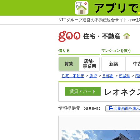
NTTグループ運営の不動産総合サイト goo
借りる
マンションを買う
店舗･
賃貸
新築
中
事業用
住宅・不動産
>
賃貸
>
首都圏
>
茨城県
>
稲
レオネクス
賃貸アパート
情報提供元
SUUMO
印刷画面を表示