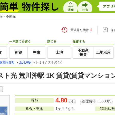
住宅・不動産
1
最近見た物件
保
一戸建てを買う
建てる
投資する
不動産
古
新築
中古
土地
土地活用
投資
敷郡阿見町
>
荒川沖駅
>
レオネクスト光 1K
ト光 荒川沖駅 1K 賃貸(賃貸マンショ
4.80
賃料
万円 (管理費等：5500円)
礼金・敷金
1ヶ月 / なし
保証金/