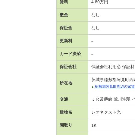
賃料
4.80万円
敷金
なし
保証金
なし
更新料
-
カード決済
-
保証会社
保証会社利用必 保証料
茨城県稲敷郡阿見町西
所在地
稲敷郡阿見町周辺の家賃
交通
ＪＲ常磐線 荒川沖駅 バ
建物名
レオネクスト光
間取り
1K