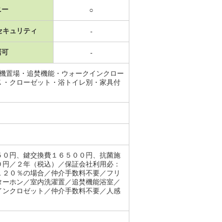
ニー
○
セキュリティ
-
居可
-
濯機置場・追焚機能・ウォークインクロー
Ｋ・クローゼット・浴トイレ別・家具付
５０円、鍵交換費１６５００円、抗菌施
０円／２年（税込）／保証会社利用必：
１２０％の場合／仲介手数料不要／フリ
ターホン／室内洗濯置／追焚機能浴室／
インクロゼット／仲介手数料不要／人感