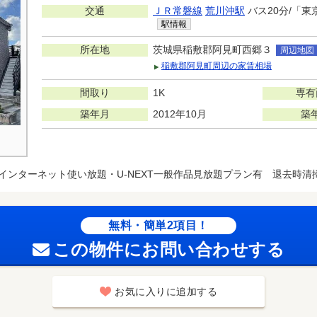
交通
ＪＲ常磐線
荒川沖駅
バス20分/「東
駅情報
所在地
茨城県稲敷郡阿見町西郷３
周辺地図
稲敷郡阿見町周辺の家賃相場
間取り
1K
専有
築年月
2012年10月
築
インターネット使い放題・U-NEXT一般作品見放題プラン有 退去時清掃費
無料・簡単2項目！
この物件にお問い合わせする
お気に入りに追加する