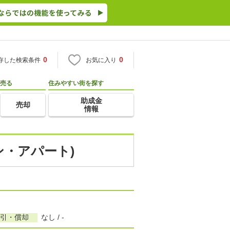
0
0
存した検索条件
お気に入り
売る
住みやすい街を探す
助成金
売却
情報
ン・アパート)
敷引・償却
なし / -