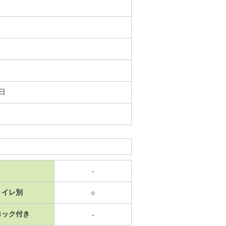
0日
-
トイレ別
○
ロック付き
-