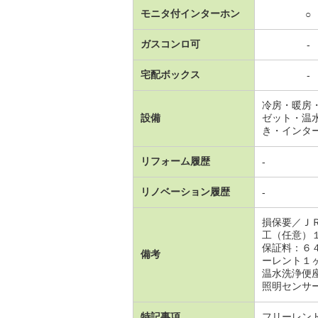
モニタ付インターホン
○
ガスコンロ可
-
宅配ボックス
-
冷房・暖房
設備
ゼット・温
き・インタ
リフォーム履歴
-
リノベーション履歴
-
損保要／Ｊ
工（任意）
保証料：６
備考
ーレント１
温水洗浄便
照明センサー
特記事項
フリーレン