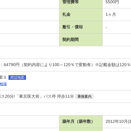
管理費等
5500円
礼金
1ヶ月
敷引・償却
-
契約期間
：64790円（契約内容により100～120％で変動有）※記載金額は120
郷３
周辺地図
相場
ス20分/「東京医大前」バス停 停歩11分
乗換案内
築年月（築年数）
2012年10月(