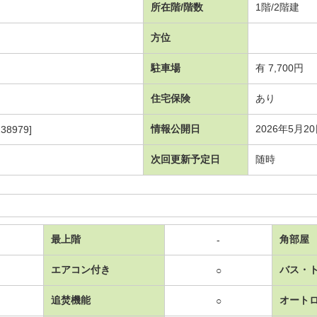
所在階/階数
1階/2階建
方位
駐車場
有 7,700円
住宅保険
あり
情報公開日
2026年5月2
38979]
次回更新予定日
随時
最上階
角部屋
-
エアコン付き
バス・
○
追焚機能
オート
○