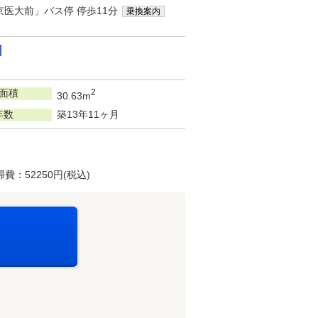
京医大前」バス停 停歩11分
乗換案内
面積
2
30.63m
年数
築13年11ヶ月
：52250円(税込)