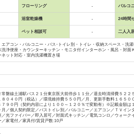
フローリング
バルコ
-
浴室乾燥機
24時間
-
ペット相談可
二人入
-
・エアコン・バルコニー・バス･トイレ別・トイレ・収納スペース・洗
水洗浄便座・カウンターキッチン・モニタ付インターホン・風呂・対面
ーネット対応・室内洗濯機置き場
Ｒ常磐線土浦駅バス２１分東京医大前停歩１１分／退去時清掃費５２２
１８０４０円（税込）／環境維持費５５０円／月、更新手数料１６５０
４７９０円（契約内容により１００～１２０％で変動有）※記載金額は
ヶ月／個人契約限定／バストイレ別／バルコニー／エアコン／ＴＶイン
座／光ファイバー／即入居可／対面式キッチン／電気コンロ／ウォーク
／家電付／家具付/賃貸戸数:10戸
ト