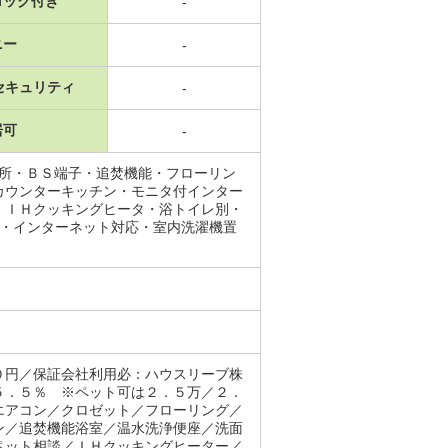
ロック付き
-
ニー
-
セキュリティ
-
居可
-
面所・ＢＳ端子・追焚機能・フローリン
カウンターキッチン・モニタ付インター
・ＩＨクッキングヒータ・浴トイレ別・
料・インターネット対応・室内洗濯機置
０円／保証会社利用必：ハウスリーブ株
５．５％ ※ペット可は２．５万／２．
エアコン／クロゼット／フローリング／
ン／追焚機能浴室／温水洗浄便座／洗面
ペット相談／ＩＨクッキングヒーター／