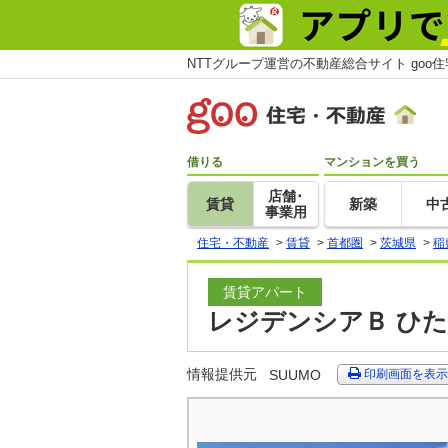
NTTグループ運営の不動産総合サイト goo
借りる
マンションを買う
店舗･
賃貸
新築
中
事業用
住宅・不動産
>
賃貸
>
首都圏
>
茨城県
>
稲
賃貸アパート
レジデンシアＢ ひた
情報提供元
SUUMO
印刷画面を表示