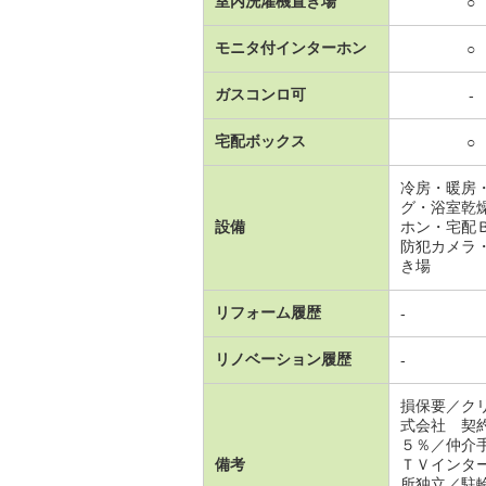
室内洗濯機置き場
○
モニタ付インターホン
○
ガスコンロ可
-
宅配ボックス
○
冷房・暖房
グ・浴室乾
設備
ホン・宅配
防犯カメラ
き場
リフォーム履歴
-
リノベーション履歴
-
損保要／ク
式会社 契
５％／仲介
備考
ＴＶインタ
所独立／駐