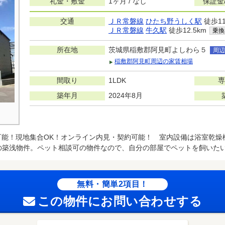
礼金・敷金
1ヶ月 / なし
保証金
交通
ＪＲ常磐線
ひたち野うしく駅
徒歩11
ＪＲ常磐線
牛久駅
徒歩12.5km
乗換
所在地
茨城県稲敷郡阿見町よしわら５
周辺
稲敷郡阿見町周辺の家賃相場
間取り
1LDK
専
築年月
2024年8月
可能！現地集合OK！オンライン内見・契約可能！ 室内設備は浴室乾燥
の築浅物件。ペット相談可の物件なので、自分の部屋でペットを飼いた
無料・簡単2項目！
この物件にお問い合わせする