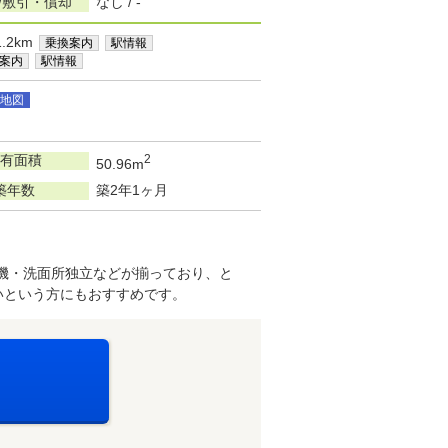
/敷引・償却
なし / -
.2km
乗換案内
駅情報
案内
駅情報
地図
有面積
2
50.96m
築年数
築2年1ヶ月
機・洗面所独立などが揃っており、と
いという方にもおすすめです。