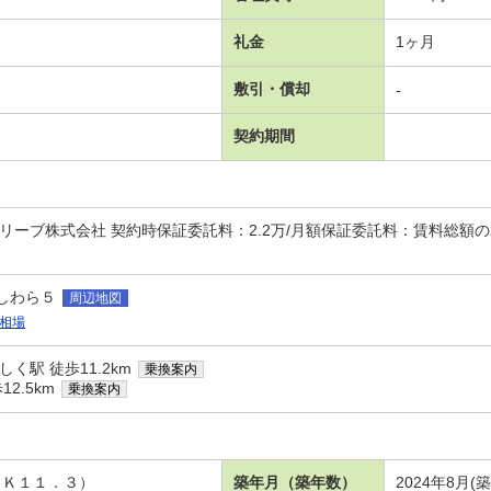
礼金
1ヶ月
敷引・償却
-
契約期間
ーブ株式会社 契約時保証委託料：2.2万/月額保証委託料：賃料総額の2.2％
しわら５
周辺地図
相場
く駅 徒歩11.2km
乗換案内
2.5km
乗換案内
ＤＫ１１．３）
築年月（築年数）
2024年8月(