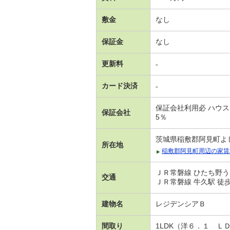
敷金
なし
保証金
なし
更新料
-
カード決済
-
保証会社利用必 ハウスリ
保証会社
5％
茨城県稲敷郡阿見町よ
所在地
稲敷郡阿見町周辺の家賃
ＪＲ常磐線 ひたち野うし
交通
ＪＲ常磐線 牛久駅 徒歩1
建物名
レジデンシアＢ
間取り
1LDK（洋６．１ Ｌ