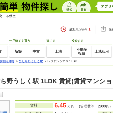
住宅・不動産
1
最近見た物件
保
一戸建てを買う
建てる
投資する
不動産
古
新築
中古
土地
土地活用
投資
敷郡阿見町
>
ひたち野うしく駅
>
レジデンシアＢ 1LDK
ち野うしく駅 1LDK 賃貸(賃貸マンシ
6.45
賃料
万円 (管理費等：2900円)