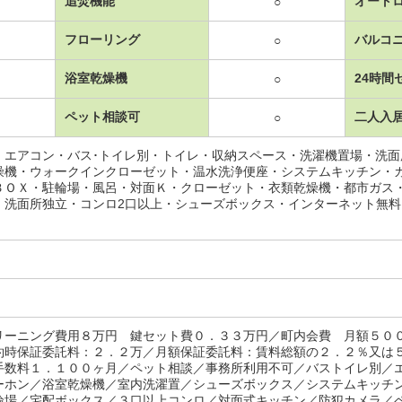
追焚機能
オート
○
フローリング
バルコ
○
浴室乾燥機
24時間
○
ペット相談可
二人入
○
・エアコン・バス･トイレ別・トイレ・収納スペース・洗濯機置場・洗
燥機・ウォークインクローゼット・温水洗浄便座・システムキッチン・
ＢＯＸ・駐輪場・風呂・対面Ｋ・クローゼット・衣類乾燥機・都市ガス
・洗面所独立・コンロ2口以上・シューズボックス・インターネット無
リーニング費用８万円 鍵セット費０．３３万円／町内会費 月額５０
約時保証委託料：２．２万／月額保証委託料：賃料総額の２．２％又は
手数料１．１００ヶ月／ペット相談／事務所利用不可／バストイレ別／
ーホン／浴室乾燥機／室内洗濯置／シューズボックス／システムキッチ
輪場／宅配ボックス／３口以上コンロ／対面式キッチン／防犯カメラ／