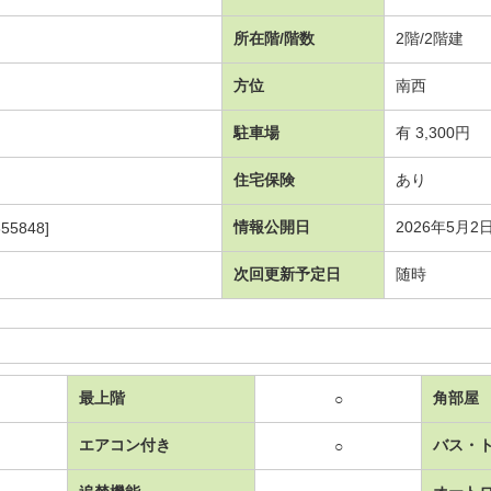
所在階/階数
2階/2階建
方位
南西
駐車場
有 3,300円
住宅保険
あり
情報公開日
2026年5月2
55848]
次回更新予定日
随時
最上階
角部屋
○
エアコン付き
バス・
○