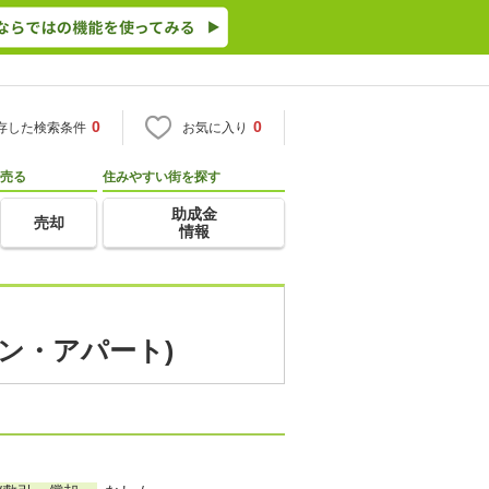
0
0
存した検索条件
お気に入り
売る
住みやすい街を探す
助成金
売却
情報
ョン・アパート)