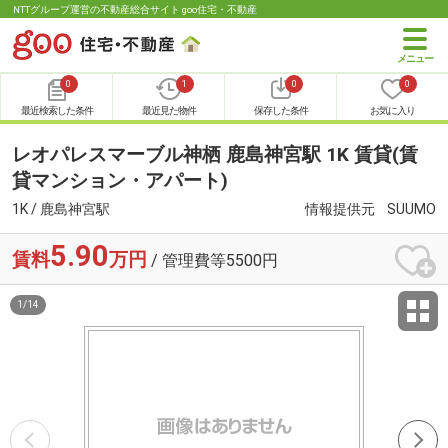
NTTグループ運営の不動産総合サイト goo住宅・不動産
0
1
0
0
最近検索した条件
最近見た物件
保存した条件
お気に入り
レオパレスマーブル神栖 鹿島神宮駅 1K 賃貸(賃
貸マンション・アパート)
1K / 鹿島神宮駅
情報提供元
SUUMO
5.90
賃料
万円
/ 管理費等5500円
1
/
14