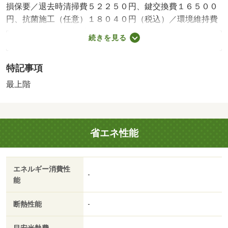
損保要／退去時清掃費５２２５０円、鍵交換費１６５００
円、抗菌施工（任意）１８０４０円（税込）／環境維持費
５５０円／月、更新手数料１６５００円／２年（税込）／
続きを見る
保証会社利用必：保証料：７７９９０円（契約内容により
１００～１２０％で変動有）※記載金額は１２０％の場合
特記事項
／仲介手数料不要／バストイレ別／エアコン／ＴＶインタ
ーホン／室内洗濯置／温水洗浄便座／光ファイバー／最上
最上階
階／電気コンロ／仲介手数料不要／家電付／家具付/賃貸戸
数:28戸
省エネ性能
エネルギー消費性
-
能
断熱性能
-