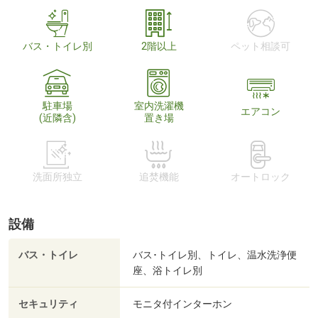
バス・トイレ別
2階以上
ペット相談可
駐車場
室内洗濯機
エアコン
(近隣含)
置き場
洗面所独立
追焚機能
オートロック
設備
バス・トイレ
バス･トイレ別、トイレ、温水洗浄便
座、浴トイレ別
セキュリティ
モニタ付インターホン