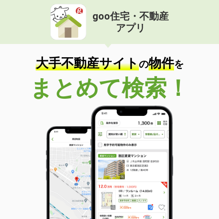
goo住宅・不動産
アプリ
大手不動産サイト
物件
の
を
まとめて検索！