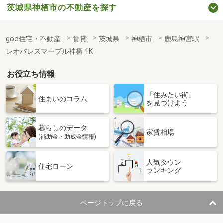
茨城県神栖市の不動産を探す
goo住宅・不動産
賃貸
茨城県
神栖市
鹿島神宮駅
レオパレスマーブル神栖 1K
お役立ち情報
「住みたい街」
住まいのコラム
を見つけよう
暮らしのデータ
家賃相場
(補助金・助成金情報)
人気タウン
住宅ローン
ランキング
ページトップに戻る