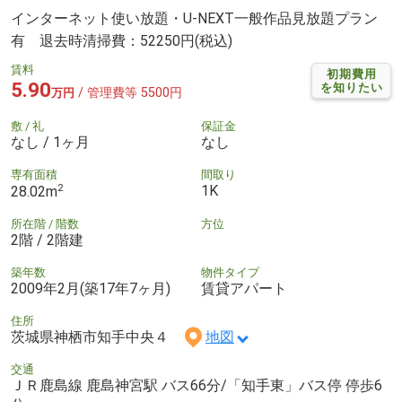
インターネット使い放題・U-NEXT一般作品見放題プラン
有 退去時清掃費：52250円(税込)
賃料
初期費用
5.90
を知りたい
/ 管理費等 5500円
万円
敷 / 礼
保証金
なし / 1ヶ月
なし
専有面積
間取り
2
1K
28.02m
所在階 / 階数
方位
2階 / 2階建
築年数
物件タイプ
2009年2月(築17年7ヶ月)
賃貸アパート
住所
茨城県神栖市知手中央４
地図
交通
ＪＲ鹿島線 鹿島神宮駅 バス66分/「知手東」バス停 停歩6