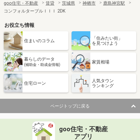
goo住宅・不動産
賃貸
茨城県
神栖市
鹿島神宮駅
コンフォルターブルＩＩＩ 2DK
お役立ち情報
「住みたい街」
住まいのコラム
を見つけよう
暮らしのデータ
家賃相場
(補助金・助成金情報)
人気タウン
住宅ローン
ランキング
ページトップに戻る
goo住宅・不動産
アプリ