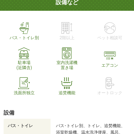
設備など
バス・トイレ別
2階以上
ペット相談可
駐車場
室内洗濯機
エアコン
(近隣含)
置き場
洗面所独立
追焚機能
オートロック
設備
バス・トイレ
バス･トイレ別、トイレ、追焚機能、
浴室乾燥機、温水洗浄便座、風呂、