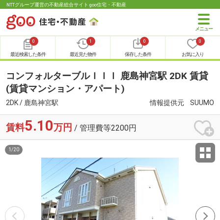
NTTグループ運営の不動産総合サイト goo住宅・不動産
0
1
0
0
最近検索した条件
最近見た物件
保存した条件
お気に入り
コンフォルターブルＩＩＩ 鹿島神宮駅 2DK 賃貸
(賃貸マンション・アパート)
2DK / 鹿島神宮駅
情報提供元
SUUMO
5.10
賃料
万円
/ 管理費等2200円
1
/
20