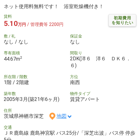
ネット使用料無料です！ 浴室乾燥機付き！
賃料
初期費用
5.10
を知りたい
/ 管理費等 2200円
万円
敷 / 礼
保証金
なし / なし
なし
専有面積
間取り
2
2DK(洋６ 洋６ ＤＫ６．
44.67m
６)
所在階 / 階数
方位
1階 / 2階建
南西
築年数
物件タイプ
2005年3月(築21年6ヶ月)
賃貸アパート
住所
茨城県神栖市深芝
地図
交通
ＪＲ鹿島線 鹿島神宮駅 バス25分/「深芝出波」バス停 停歩
5分