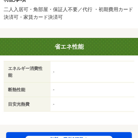
座引落とし、クレジットカードでお支払いいただく場合
は、収納手数料 １７０円がかかります。契約時に鍵セッ
二人入居可・角部屋・保証人不要／代行 ・初期費用カード
ト費３，３００円（税込）が必要となります。／バストイ
決済可・家賃カード決済可
レ別／バルコニー／エアコン／クロゼット／フローリング
／ＴＶインターホン／浴室乾燥機／室内洗濯置／シューズ
ボックス／追焚機能浴室／角住戸／温水洗浄便座／洗面所
省エネ性能
独立／駐輪場／礼金不要／敷金不要／防犯カメラ／保証人
不要／ネット使用料不要／床下収納／南西向き／プロパン
ガス／ＢＳ／敷金・礼金不要／初期費用カード決済可／家
エネルギー消費性
賃カード決済可／ファミリーマート 神栖深芝店（その
-
能
他）まで２１０ｍ／深芝郵便局（その他）まで４００ｍ／
神栖市立深芝小学校（その他）まで１０００ｍ／セイミ
断熱性能
-
ヤ 神栖店（その他）まで１２００ｍ／ダイソー 神栖平
泉店（その他）まで１６００ｍ／カインズ神栖店（その
目安光熱費
-
他）まで１７００ｍ