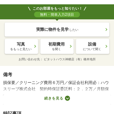
このお部屋をもっと知りたい！
無料・簡単入力2項目
実際に物件を見学
したい
写真
初期費用
設備
をもっと見たい
を聞く
について聞く
お問い合わせ先
ピタットハウス神栖店（有）橋本地所
備考
損保要／クリーニング費用６万円／保証会社利用必：ハウ
スリーブ株式会社 契約時保証委託料：２．２万／月額保
証委託料：賃料総額の２．２％又は５．５％ ※ペット可
続きを見る
は２．５万／２．５％／仲介手数料５．６１万円／二人入
居可／更新事務手数料 ２２，０００円 賃料等月額を口
特記事項