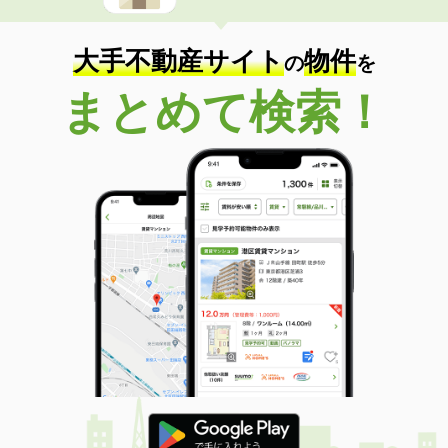
大手不動産サイト
物件
の
を
まとめて検索！