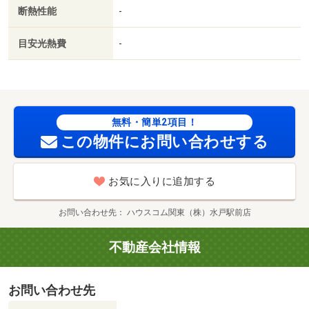
用カード決済可／家賃カード決済可／通風良好／常陸大宮
断熱性能
-
駅（その他）まで１２００ｍ／常陸大宮市役所（役所）ま
で１０００ｍ／ヨークベニマル（スーパー）まで１１００
目安光熱費
-
ｍ／山新（ホームセンター）まで５００ｍ／ミニストップ
（コンビニ）まで４５０ｍ／クスリのアオキ（ドラッグス
トア）まで７７０ｍ
無料・簡単2項目！
この物件にお問い合わせする
お気に入りに追加する
お問い合わせ先
ハウスコム関東（株）水戸駅前店
不動産会社情報
お問い合わせ先