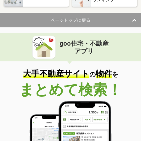
ページトップに戻る
goo住宅・不動産
アプリ
大手不動産サイト
物件
の
を
まとめて検索！