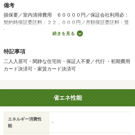
備考
損保要／室内清掃費用 ６００００円／保証会社利用必：
契約時保証委託料：２２，０００円／月額保証委託料：賃
料総額の２．２％又は５．５％／二人入居可／事務所利用
続きを見る
不可／火災保険要加入／更新事務手数料２２ ０００円／
ｒｕｕｍサポート（月額１９８０円、税込）が必要です。
特記事項
／鍵セット費３ ３００円／バストイレ別／バルコニー／
エアコン／ガスコンロ対応／クロゼット／フローリング／
二人入居可・閑静な住宅街・保証人不要／代行 ・初期費用
ＴＶインターホン／浴室乾燥機／室内洗濯置／シューズボ
カード決済可・家賃カード決済可
ックス／追焚機能浴室／温水洗浄便座／洗面所独立／洗面
化粧台／駐輪場／閑静な住宅地／敷金不要／対面式キッチ
ン／オートバス／全居室洋室／保証人不要／単身者相談／
省エネ性能
二人入居相談／全居室フローリング／エアコン２台／ネッ
ト使用料不要／浄水器／エアコン全室／床下収納／２×４
工法／２４時間換気システム／複層ガラス／学生相談／敷
エネルギー消費性
地内ごみ置き場／全居室６畳以上／プロパンガス／洗面所
-
能
にドア／シャッター／ＢＳ／ＩＴ重説 対応物件／初期費