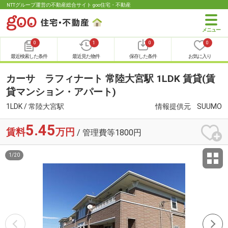
NTTグループ運営の不動産総合サイト goo住宅・不動産
0
1
0
0
最近検索した条件
最近見た物件
保存した条件
お気に入り
カーサ ラフィナート 常陸大宮駅 1LDK 賃貸(賃
貸マンション・アパート)
1LDK / 常陸大宮駅
情報提供元
SUUMO
5.45
賃料
万円
/ 管理費等1800円
1
/
20