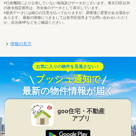
※行政機関により公表していない地域及びデータがございます。東京23区以外
の政令指定都市は、市全体のデータとして表示しています。
※提供データには細心の注意を払っておりますが、調査後に変更がある場合が
あります。 最新の情報につきましては各市区役所までお問い合わせいただく
か、自治体HPなどをご確認ください。
情報の見方
お気に入りの物件を見逃さない！
プッシュ通知で
最新の物件情報が届く
goo住宅・不動産
アプリ