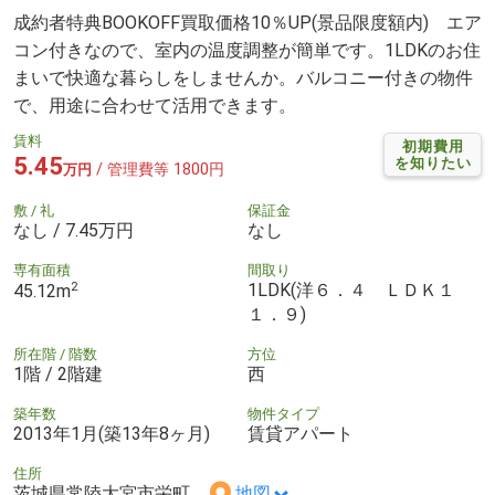
成約者特典BOOKOFF買取価格10％UP(景品限度額内) エア
コン付きなので、室内の温度調整が簡単です。1LDKのお住
まいで快適な暮らしをしませんか。バルコニー付きの物件
で、用途に合わせて活用できます。
賃料
初期費用
5.45
を知りたい
/ 管理費等 1800円
万円
敷 / 礼
保証金
なし / 7.45万円
なし
専有面積
間取り
2
1LDK(洋６．４ ＬＤＫ１
45.12m
１．９)
所在階 / 階数
方位
1階 / 2階建
西
築年数
物件タイプ
2013年1月(築13年8ヶ月)
賃貸アパート
住所
茨城県常陸大宮市栄町
地図