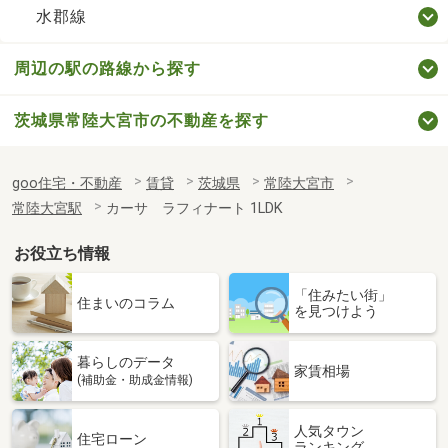
水郡線
周辺の駅の路線から探す
茨城県常陸大宮市の不動産を探す
goo住宅・不動産
賃貸
茨城県
常陸大宮市
常陸大宮駅
カーサ ラフィナート 1LDK
お役立ち情報
「住みたい街」
住まいのコラム
を見つけよう
暮らしのデータ
家賃相場
(補助金・助成金情報)
人気タウン
住宅ローン
ランキング