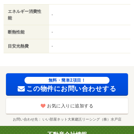
不要／浄水器／床下収納／雨戸／２４時間換気システム／
エネルギー消費性
複層ガラス／サンルーム／浴室１坪以上／プロパンガス／
-
能
シャッター／室内物干機／ＢＳ／ＩＴ重説 対応物件／Ｌ
ＧＢＴフレンドリー／初期費用カード決済可／家賃カード
断熱性能
-
決済可／ウエルシア（ドラッグストア）まで２２０ｍ／セ
ブンイレブン（コンビニ）まで２３０ｍ／ヨークベニマル
目安光熱費
-
（スーパー）まで３００ｍ／田中循環器内科クリニック
（病院）まで１０７５ｍ／ひたちなか市立田彦小学校（小
学校）まで１５００ｍ／ホームセンター山新（ホームセン
ター）まで１５００ｍ
無料・簡単2項目！
この物件にお問い合わせする
お気に入りに追加する
お問い合わせ先
いい部屋ネット大東建託リーシング（株）水戸店