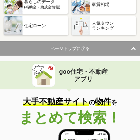
暮らしのデータ
家賃相場
(補助金・助成金情報)
人気タウン
住宅ローン
ランキング
ページトップに戻る
goo住宅・不動産
アプリ
大手不動産サイト
物件
の
を
まとめて検索！