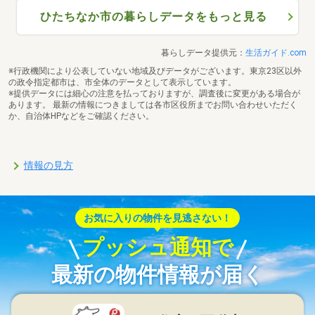
ひたちなか市の暮らしデータをもっと見る
暮らしデータ提供元：
生活ガイド.com
※行政機関により公表していない地域及びデータがございます。東京23区以外
の政令指定都市は、市全体のデータとして表示しています。
※提供データには細心の注意を払っておりますが、調査後に変更がある場合が
あります。 最新の情報につきましては各市区役所までお問い合わせいただく
か、自治体HPなどをご確認ください。
情報の見方
お気に入りの物件を見逃さない！
プッシュ通知で
最新の物件情報が届く