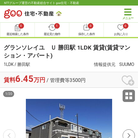
NTTグループ運営の不動産総合サイト goo住宅・不動産
0
1
0
0
最近検索した条件
最近見た物件
保存した条件
お気に入り
グランソレイユ Ｕ 勝田駅 1LDK 賃貸(賃貸マン
ション・アパート)
1LDK / 勝田駅
情報提供元
SUUMO
6.45
賃料
万円
/ 管理費等3500円
1
/
20