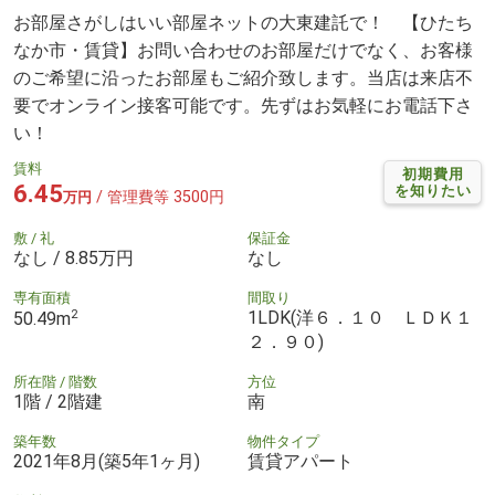
お部屋さがしはいい部屋ネットの大東建託で！ 【ひたち
なか市・賃貸】お問い合わせのお部屋だけでなく、お客様
のご希望に沿ったお部屋もご紹介致します。当店は来店不
要でオンライン接客可能です。先ずはお気軽にお電話下さ
い！
賃料
初期費用
6.45
を知りたい
/ 管理費等 3500円
万円
敷 / 礼
保証金
なし / 8.85万円
なし
専有面積
間取り
2
1LDK(洋６．１０ ＬＤＫ１
50.49m
２．９０)
所在階 / 階数
方位
1階 / 2階建
南
築年数
物件タイプ
2021年8月(築5年1ヶ月)
賃貸アパート