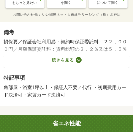
をもっと見たい
を聞く
について聞く
お問い合わせ先
いい部屋ネット大東建託リーシング（株）水戸店
備考
損保要／保証会社利用必：契約時保証委託料：２２，００
０円／月額保証委託料：賃料総額の２．２％又は５．５％
／退去時クリーニング費用￥６００００が契約時必要。貸
続きを見る
主インボイス登録あり／更新事務手数料２２０００円／ｒ
ｕｕｍサポート費用（月額）１９８０円／鍵セット費３３
特記事項
００円／バストイレ別／エアコン／ガスコンロ対応／フロ
ーリング／シャワー付洗面台／ＴＶインターホン／浴室乾
角部屋・浴室1坪以上・保証人不要／代行 ・初期費用カー
燥機／室内洗濯置／シューズボックス／システムキッチン
ド決済可・家賃カード決済可
／南向き／追焚機能浴室／角住戸／温水洗浄便座／洗面所
独立／洗面化粧台／駐輪場／宅配ボックス／３口以上コン
ロ／対面式キッチン／防犯カメラ／照明付／全居室収納／
省エネ性能
オートバス／グリル付／ウォークインクロゼット／保証人
不要／全居室フローリング／エアコン２台／ネット使用料