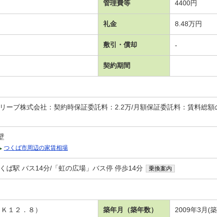
管理費等
4400円
礼金
8.48万円
敷引・償却
-
契約期間
ーブ株式会社：契約時保証委託料：2.2万/月額保証委託料：賃料総額の2.2
壁
つくば市周辺の家賃相場
くば駅 バス14分/「虹の広場」バス停 停歩14分
乗換案内
ＤＫ１２．８）
築年月（築年数）
2009年3月(