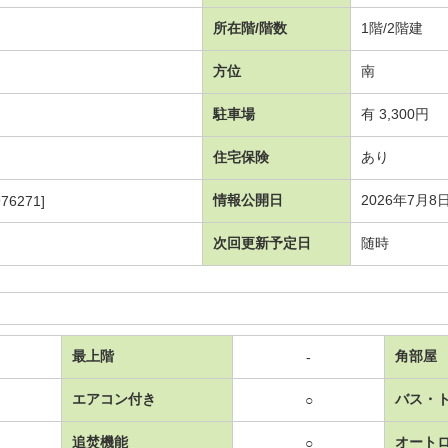
所在階/階数
1階/2階建
方位
南
駐車場
有 3,300円
住宅保険
あり
情報公開日
2026年7月8
76271]
次回更新予定日
随時
最上階
角部屋
-
エアコン付き
バス・
○
追焚機能
オート
○