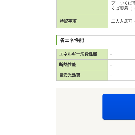
プ つくば
くば薬局（
特記事項
二人入居可
省エネ性能
エネルギー消費性能
-
断熱性能
-
目安光熱費
-