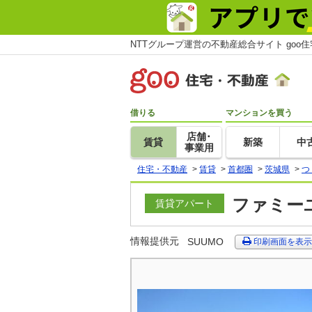
NTTグループ運営の不動産総合サイト goo
借りる
マンションを買う
店舗･
賃貸
新築
中
事業用
住宅・不動産
>
賃貸
>
首都圏
>
茨城県
>
つ
ファミーユ
賃貸アパート
情報提供元
SUUMO
印刷画面を表示