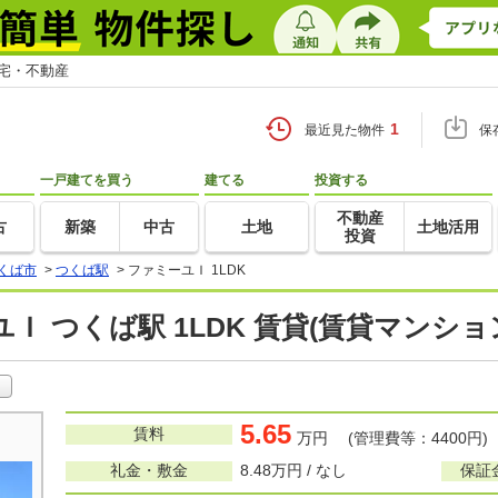
住宅・不動産
1
最近見た物件
保
一戸建てを買う
建てる
投資する
不動産
古
新築
中古
土地
土地活用
投資
くば市
>
つくば駅
>
ファミーユＩ 1LDK
Ｉ つくば駅 1LDK 賃貸(賃貸マンシ
5.65
賃料
万円 (管理費等：4400円)
礼金・敷金
8.48万円 / なし
保証