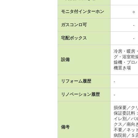
モニタ付インターホン
○
ガスコンロ可
-
宅配ボックス
-
冷房・暖房
グ・浴室乾
設備
燥機・プロ
機置き場
リフォーム履歴
-
リノベーション履歴
-
損保要／ク
保証委託料
イレ別／バ
クス／南向
備考
不要／ネッ
病院前／Ｓ