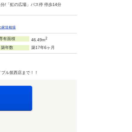
4分/「虹の広場」バス停 停歩14分
の家賃相場
専有面積
2
46.49m
築年数
築17年6ヶ月
イブル筑西店まで！！