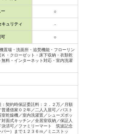
ニー
○
セキュリティ
-
居可
○
濯機置場・洗面所・追焚機能・フローリン
面Ｋ・クローゼット・床下収納・衣類乾
ト無料・インターネット対応・室内洗濯
社：契約時保証委託料：２．２万／月額
／普通借家０２年／二人入居可／バスト
浴室乾燥機／室内洗濯置／シューズボッ
／対面式キッチン／全居室収納／保証人
ド決済可／ファミリーマート 筑波記念
ーパー）まで１２３６ｍ／ミニストッ