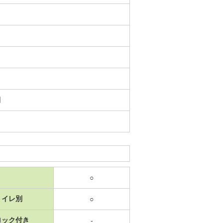
日
○
トイレ別
○
ロック付き
-