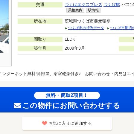
交通
つくばエクスプレス
つくば駅
バス1
乗換案内
駅情報
所在地
茨城県つくば市要元猿壁
つくば市の行政データ
つくば市周辺
間取り
1LDK
築年月
2009年3月
インターネット無料!角部屋、浴室乾燥付き♪ お問い合わせ・内見はエ
無料・簡単2項目！
この物件にお問い合わせする
お気に入りに追加する