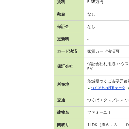
賃料
5.65万円
敷金
なし
保証金
なし
更新料
-
カード決済
家賃カード決済可
保証会社利用必 ハウスリ
保証会社
5％
茨城県つくば市要元猿
所在地
つくば市の行政データ
交通
つくばエクスプレス つ
建物名
ファミーユＩ
間取り
1LDK（洋６．３ Ｌ