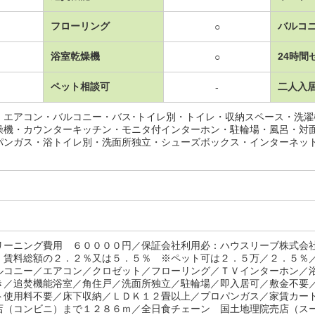
フローリング
バルコ
○
浴室乾燥機
24時間
○
ペット相談可
二人入
-
・エアコン・バルコニー・バス･トイレ別・トイレ・収納スペース・洗
燥機・カウンターキッチン・モニタ付インターホン・駐輪場・風呂・対
パンガス・浴トイレ別・洗面所独立・シューズボックス・インターネッ
リーニング費用 ６００００円／保証会社利用必：ハウスリーブ株式会
：賃料総額の２．２％又は５．５％ ※ペット可は２．５万／２．５％
ルコニー／エアコン／クロゼット／フローリング／ＴＶインターホン／
き／追焚機能浴室／角住戸／洗面所独立／駐輪場／即入居可／敷金不要
ト使用料不要／床下収納／ＬＤＫ１２畳以上／プロパンガス／家賃カー
店（コンビニ）まで１２８６ｍ／全日食チェーン 国土地理院売店（ス