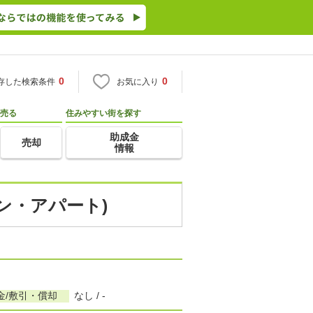
0
0
存した検索条件
お気に入り
売る
住みやすい街を探す
助成金
売却
情報
ョン・アパート)
金/敷引・償却
なし / -