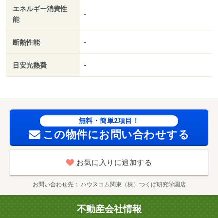
エネルギー消費性
ゼット／保証人不要／単身者相談／二人入居相談／２４時
-
能
間緊急通報システム／カードキー／全居室フローリング／
玄関ホール／エアコン２台／ネット使用料不要／２４時間
断熱性能
-
換気システム／クロゼット２ヶ所／南面２室／南面リビン
グ／浴室１坪以上／上階無し／敷地内ごみ置き場／平面駐
目安光熱費
-
車場／セキュリティ会社加入済／都市ガス／洗面所にドア
／南面バルコニー／室内物干機／ＢＳ／ＩＴ重説 対応物
件／家賃カード決済可／ディスカウントスーパーヒーロー
牛久中央店（スーパー）まで１２０５ｍ／業務スーパー
牛久店（スーパー）まで１５９５ｍ／セブンイレブン 牛
無料・簡単2項目！
久駅西店（コンビニ）まで７６０ｍ／ファミリーマート
この物件にお問い合わせする
牛久駅前店（コンビニ）まで１２５５ｍ／ダイソー 牛久
ししこ店（その他）まで１４５１ｍ／ウエルシア牛久猪子
お気に入りに追加する
店（ドラッグストア）まで１５０４ｍ/賃貸戸数:10戸
お問い合わせ先
ハウスコム関東（株）つくば研究学園店
不動産会社情報