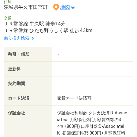
住所
茨城県牛久市田宮町
地図
交通
ＪＲ常磐線 牛久駅 徒歩14分
ＪＲ常磐線 ひたち野うしく駅 徒歩4.3km
乗り換え検索
敷引・償却
-
更新料
-
契約期間
カード決済
家賃カード決済可
保証会社
保証会社利用必 クレカ決済:D-Assoc
iateα…月額保証料(月額賃料等の3.
4％+800円) 口座引落:D-AssociateI
K…初回保証料35 000円+月額保証料