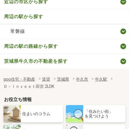
近辺の市区から探す
周辺の駅から探す
常磐線
周辺の駅の路線から探す
茨城県牛久市の不動産を探す
goo住宅・不動産
賃貸
茨城県
牛久市
牛久駅
Ｄ－Ｉｎｖｅｓｔ田宮 2LDK
お役立ち情報
「住みたい街」
住まいのコラム
を見つけよう