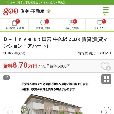
NTTグループ運営の不動産総合サイト goo住宅・不動産
0
1
0
0
最近検索した条件
最近見た物件
保存した条件
お気に入り
Ｄ－Ｉｎｖｅｓｔ田宮 牛久駅 2LDK 賃貸(賃貸マ
ンション・アパート)
2LDK / 牛久駅
情報提供元
SUUMO
8.70
賃料
万円
/ 管理費等5000円
1
/
8