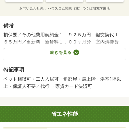
お問い合わせ先
ハウスコム関東（株）つくば研究学園店
備考
損保要／その他費用契約金１．９２５万円 鍵交換代１．
６５万円／更新料 新賃料１．００ヶ月分 室内清掃費
用 ７１５００円／保証会社利用必：クレカ決済：Ｄ－Ａ
続きを見る
ｓｓｏｃｉａｔｅα…月額保証料（月額賃料等の３．４％＋
８００円） 口座引落：Ｄ－ＡｓｓｏｃｉａｔｅＩＫ…初
特記事項
回保証料３５ ０００円＋月額保証料（月額賃料等の１％
＋８００円）／二人入居可／ペット相談／事務所利用不可
ペット相談可・二人入居可・角部屋・最上階・浴室1坪以
／平置駐／ペット飼育時敷金＋１ヶ月（小型犬又は猫１匹
上・保証人不要／代行 ・家賃カード決済可
まで）／バストイレ別／バルコニー／エアコン／クロゼッ
ト／フローリング／シャワー付洗面台／ＴＶインターホン
／浴室乾燥機／室内洗濯置／シューズボックス／システム
省エネ性能
キッチン／南向き／角住戸／温水洗浄便座／脱衣所／洗面
所独立／駐輪場／宅配ボックス／最上階／敷金不要／対面
式キッチン／ペット相談／全居室洋室／ウォークインクロ