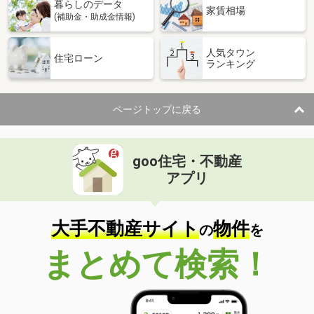
暮らしのデータ
家賃相場
(補助金・助成金情報)
人気タウン
住宅ローン
ランキング
ページトップに戻る
goo住宅・不動産
アプリ
大手不動産サイト
物件
の
を
まとめて検索！