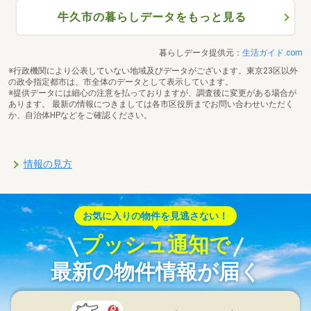
牛久市の暮らしデータをもっと見る
暮らしデータ提供元：
生活ガイド.com
※行政機関により公表していない地域及びデータがございます。東京23区以外
の政令指定都市は、市全体のデータとして表示しています。
※提供データには細心の注意を払っておりますが、調査後に変更がある場合が
あります。 最新の情報につきましては各市区役所までお問い合わせいただく
か、自治体HPなどをご確認ください。
情報の見方
お気に入りの物件を見逃さない！
プッシュ通知で
最新の物件情報が届く