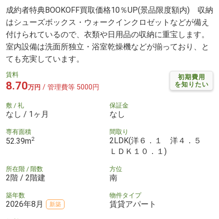
成約者特典BOOKOFF買取価格10％UP(景品限度額内) 収納
はシューズボックス・ウォークインクロゼットなどが備え
付けられているので、衣類や日用品の収納に重宝します。
室内設備は洗面所独立・浴室乾燥機などが揃っており、と
ても充実しています。
賃料
初期費用
8.70
を知りたい
/ 管理費等 5000円
万円
敷 / 礼
保証金
なし / 1ヶ月
なし
専有面積
間取り
2
2LDK(洋６．１ 洋４．５
52.39m
ＬＤＫ１０．１)
所在階 / 階数
方位
2階 / 2階建
南
築年数
物件タイプ
2026年8月
賃貸アパート
新築