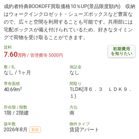
成約者特典BOOKOFF買取価格10％UP(景品限度額内) 収納
はウォークインクロゼット・シューズボックスなど豊富な
ので、広々と空間を利用することも可能です。共用部には
宅配ボックスが備え付けられているため、好きなタイミン
グで荷物を受け取ることができます。
賃料
初期費用
7.60
を知りたい
/ 管理費等 5000円
万円
敷 / 礼
保証金
なし / 1ヶ月
なし
専有面積
間取り
2
1LDK(洋６．３ ＬＤＫ９．
40.69m
１)
所在階 / 階数
方位
1階 / 2階建
南
築年数
物件タイプ
2026年8月
賃貸アパート
新築