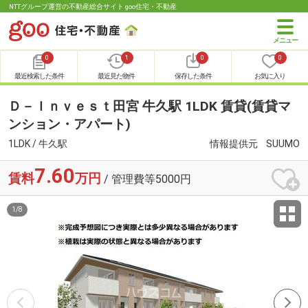
NTTグループ運営の不動産総合サイト goo住宅・不動産
0
1
0
0
最近検索した条件
最近見た物件
保存した条件
お気に入り
Ｄ－Ｉｎｖｅｓｔ田宮 牛久駅 1LDK 賃貸(賃貸マ
ンション・アパート)
1LDK / 牛久駅
情報提供元
SUUMO
7.60
賃料
万円
/ 管理費等5000円
1
/
8