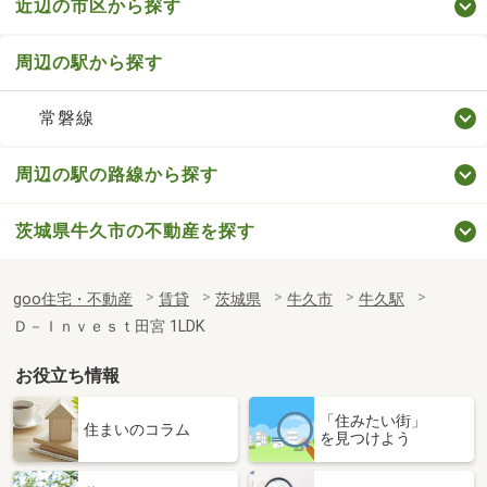
近辺の市区から探す
周辺の駅から探す
常磐線
周辺の駅の路線から探す
茨城県牛久市の不動産を探す
goo住宅・不動産
賃貸
茨城県
牛久市
牛久駅
Ｄ－Ｉｎｖｅｓｔ田宮 1LDK
お役立ち情報
「住みたい街」
住まいのコラム
を見つけよう