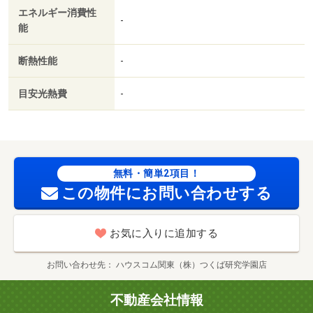
エネルギー消費性
保証人不要／単身者相談／二人入居相談／２４時間緊急通
-
能
報システム／カードキー／全居室フローリング／玄関ホー
ル／エアコン２台／ネット使用料不要／エアコン全室／床
断熱性能
-
下収納／２４時間換気システム／クロゼット２ヶ所／南面
リビング／浴室１坪以上／敷地内ごみ置き場／平面駐車場
目安光熱費
-
／セキュリティ会社加入済／都市ガス／洗面所にドア／南
面バルコニー／シャッター／室内物干機／ＢＳ／ＩＴ重
説 対応物件／家賃カード決済可／ディスカウントスーパ
ーヒーロー牛久中央店（スーパー）まで１２０５ｍ／業務
スーパー 牛久店（スーパー）まで１５９５ｍ／セブンイ
無料・簡単2項目！
レブン 牛久駅西店（コンビニ）まで７６０ｍ／ファミリ
この物件にお問い合わせする
ーマート 牛久駅前店（コンビニ）まで１２５５ｍ／ダイ
ソー 牛久ししこ店（その他）まで１４５１ｍ／ウエルシ
お気に入りに追加する
ア牛久猪子店（ドラッグストア）まで１５０４ｍ/賃貸戸
数:10戸
お問い合わせ先
ハウスコム関東（株）つくば研究学園店
不動産会社情報