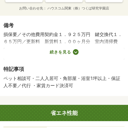
お問い合わせ先
ハウスコム関東（株）つくば研究学園店
備考
損保要／その他費用契約金１．９２５万円 鍵交換代１．
６５万円／更新料 新賃料１．００ヶ月分 室内清掃費
用 ６０５００円／保証会社利用必：クレカ決済：Ｄ－Ａ
続きを見る
ｓｓｏｃｉａｔｅα…月額保証料（月額賃料等の３．４％＋
８００円） 口座引落：Ｄ－ＡｓｓｏｃｉａｔｅＩＫ…初
特記事項
回保証料３５ ０００円＋月額保証料（月額賃料等の１％
＋８００円）／二人入居可／ペット相談／事務所利用不可
ペット相談可・二人入居可・角部屋・浴室1坪以上・保証
／平置駐／ペット飼育時敷金＋１ヶ月（小型犬又は猫１匹
人不要／代行 ・家賃カード決済可
まで）／バストイレ別／バルコニー／エアコン／クロゼッ
ト／フローリング／シャワー付洗面台／ＴＶインターホン
／浴室乾燥機／室内洗濯置／シューズボックス／システム
省エネ性能
キッチン／南向き／角住戸／温水洗浄便座／脱衣所／洗面
所独立／駐輪場／宅配ボックス／敷金不要／対面式キッチ
ン／ペット相談／全居室洋室／ウォークインクロゼット／