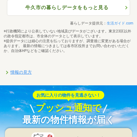
牛久市の暮らしデータをもっと見る
暮らしデータ提供元：
生活ガイド.com
※行政機関により公表していない地域及びデータがございます。東京23区以外
の政令指定都市は、市全体のデータとして表示しています。
※提供データには細心の注意を払っておりますが、調査後に変更がある場合が
あります。 最新の情報につきましては各市区役所までお問い合わせいただく
か、自治体HPなどをご確認ください。
情報の見方
お気に入りの物件を見逃さない！
プッシュ通知で
最新の物件情報が届く