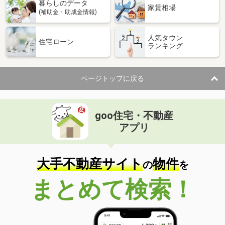
暮らしのデータ
家賃相場
(補助金・助成金情報)
人気タウン
住宅ローン
ランキング
ページトップに戻る
goo住宅・不動産
アプリ
大手不動産サイト
物件
の
を
まとめて検索！