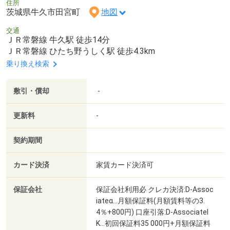
住所
茨城県牛久市田宮町
地図
交通
ＪＲ常磐線 牛久駅 徒歩14分
ＪＲ常磐線 ひたち野うしく駅 徒歩4.3km
乗り換え検索
敷引・償却
-
更新料
-
契約期間
カード決済
家賃カード決済可
保証会社
保証会社利用必 クレカ決済:D-Assoc
iateα…月額保証料(月額賃料等の3.
4％+800円) 口座引落:D-AssociateI
K…初回保証料35 000円+月額保証料