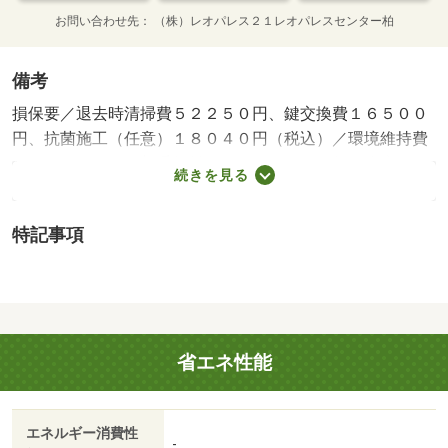
お問い合わせ先
（株）レオパレス２１レオパレスセンター柏
備考
損保要／退去時清掃費５２２５０円、鍵交換費１６５００
円、抗菌施工（任意）１８０４０円（税込）／環境維持費
５５０円／月、更新手数料１６５００円／２年（税込）／
続きを見る
保証会社利用必：保証料：６１７９０円（契約内容により
１００～１２０％で変動有）※記載金額は１２０％の場合
特記事項
／仲介手数料不要／個人契約限定／バストイレ別／バルコ
ニー／エアコン／室内洗濯置／シューズボックス／宅配ボ
ックス／ＣＡＴＶ／光ファイバー／電気コンロ／仲介手数
料不要／家電付／家具付/賃貸戸数:33戸
省エネ性能
エネルギー消費性
-