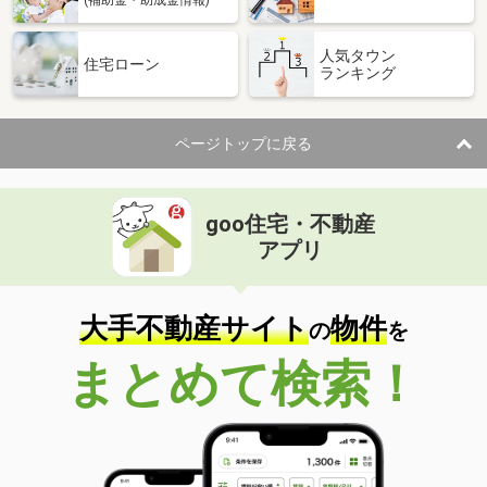
人気タウン
住宅ローン
ランキング
ページトップに戻る
goo住宅・不動産
アプリ
大手不動産サイト
物件
の
を
まとめて検索！