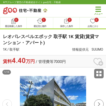
NTTグループ運営の不動産総合サイト goo住宅・不動産
0
1
0
0
最近検索した条件
最近見た物件
保存した条件
お気に入り
レオパレスベルエポック 取手駅 1K 賃貸(賃貸マ
ンション・アパート)
1K / 取手駅
情報提供元
SUUMO
4.40
賃料
万円
/ 管理費等7000円
1
/
14