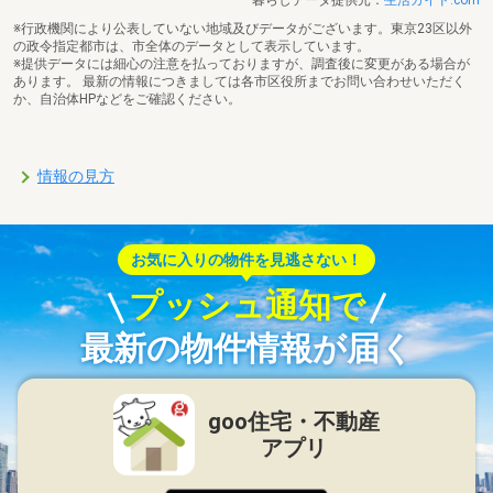
暮らしデータ提供元：
生活ガイド.com
※行政機関により公表していない地域及びデータがございます。東京23区以外
の政令指定都市は、市全体のデータとして表示しています。
※提供データには細心の注意を払っておりますが、調査後に変更がある場合が
あります。 最新の情報につきましては各市区役所までお問い合わせいただく
か、自治体HPなどをご確認ください。
情報の見方
お気に入りの物件を見逃さない！
プッシュ通知で
最新の物件情報が届く
goo住宅・不動産
アプリ