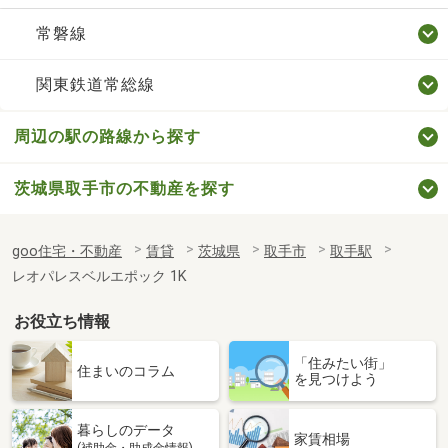
常磐線
関東鉄道常総線
周辺の駅の路線から探す
茨城県取手市の不動産を探す
goo住宅・不動産
賃貸
茨城県
取手市
取手駅
レオパレスベルエポック 1K
お役立ち情報
「住みたい街」
住まいのコラム
を見つけよう
暮らしのデータ
家賃相場
(補助金・助成金情報)