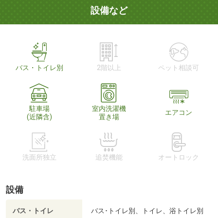
設備など
バス・トイレ別
2階以上
ペット相談可
駐車場
室内洗濯機
エアコン
(近隣含)
置き場
洗面所独立
追焚機能
オートロック
設備
バス・トイレ
バス･トイレ別、トイレ、浴トイレ別