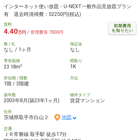
インターネット使い放題・U-NEXT一般作品見放題プラン
有 退去時清掃費：52250円(税込)
賃料
初期費用
4.40
を知りたい
/ 管理費等 7000円
万円
敷 / 礼
保証金
なし / 1ヶ月
なし
専有面積
間取り
2
1K
23.18m
所在階 / 階数
方位
1階 / 3階建
築年数
物件タイプ
2003年8月(築23年1ヶ月)
賃貸マンション
住所
茨城県取手市白山２
地図
交通
ＪＲ常磐線 取手駅 徒歩17分