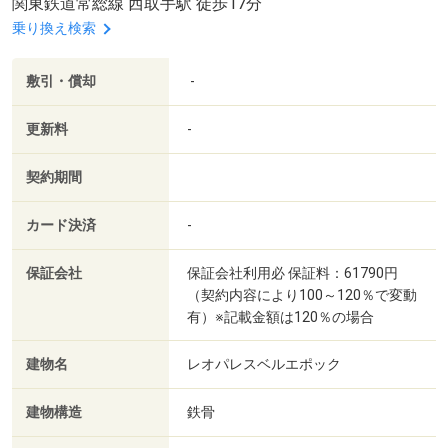
関東鉄道常総線 西取手駅 徒歩17分
乗り換え検索
敷引・償却
-
更新料
-
契約期間
カード決済
-
保証会社
保証会社利用必 保証料：61790円
（契約内容により100～120％で変動
有）※記載金額は120％の場合
建物名
レオパレスベルエポック
建物構造
鉄骨