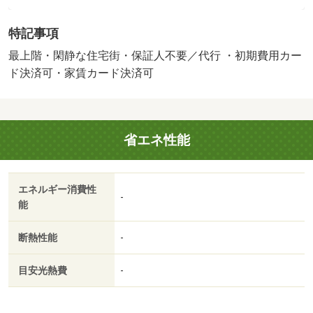
険要加入／更新事務手数料２２ ０００円／ｒｕｕｍサポ
ート（月額１９８０円、税込）が必要です。／バストイレ
特記事項
別／バルコニー／エアコン／ガスコンロ対応／クロゼット
／フローリング／ＴＶインターホン／室内洗濯置／シュー
最上階・閑静な住宅街・保証人不要／代行 ・初期費用カー
ズボックス／洗面所独立／洗面化粧台／駐輪場／礼金不要
ド決済可・家賃カード決済可
／閑静な住宅地／最上階／敷金不要／照明付／保証人不要
／単身者相談／眺望良好／２４時間換気システム／学生相
談／上階無し／敷地内ごみ置き場／南西向き／プロパンガ
省エネ性能
ス／洗面所にドア／ＢＳ／敷金・礼金不要／ＩＴ重説 対
応物件／初期費用カード決済可／家賃カード決済可／通風
良好／カインズ（ホームセンター）まで５００ｍ／ベイシ
エネルギー消費性
ア（スーパー）まで２５０ｍ／トライアル（スーパー）ま
-
能
で８０ｍ／山王台病院（病院）まで１４００ｍ／常陽銀行
（銀行）まで２９０ｍ／セブンイレブン（コンビニ）まで
断熱性能
-
５００ｍ
目安光熱費
-