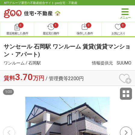
NTTグループ運営の不動産総合サイト goo住宅・不動産
0
1
0
0
最近検索した条件
最近見た物件
保存した条件
お気に入り
サンセール 石岡駅 ワンルーム 賃貸(賃貸マンショ
ン・アパート)
ワンルーム / 石岡駅
情報提供元
SUUMO
3.70
賃料
万円
/ 管理費等2200円
1
/
20