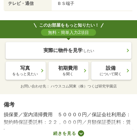
テレビ・通信
ＢＳ端子
このお部屋をもっと知りたい！
無料・簡単入力2項目
実際に物件を見学
したい
写真
初期費用
設備
をもっと見たい
を聞く
について聞く
お問い合わせ先
ハウスコム関東（株）つくば研究学園店
備考
損保要／室内清掃費用 ５００００円／保証会社利用必：
契約時保証委託料：２２，０００円／月額保証委託料：賃
料総額の２．２％又は５．５％／事務所利用不可／火災保
続きを見る