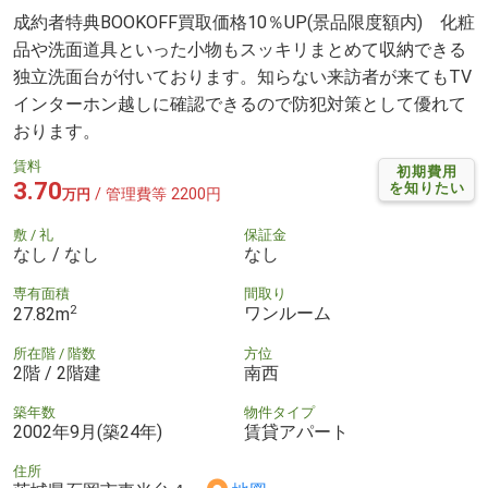
成約者特典BOOKOFF買取価格10％UP(景品限度額内) 化粧
品や洗面道具といった小物もスッキリまとめて収納できる
独立洗面台が付いております。知らない来訪者が来てもTV
インターホン越しに確認できるので防犯対策として優れて
おります。
賃料
初期費用
3.70
を知りたい
/ 管理費等 2200円
万円
敷 / 礼
保証金
なし / なし
なし
専有面積
間取り
2
ワンルーム
27.82m
所在階 / 階数
方位
2階 / 2階建
南西
築年数
物件タイプ
2002年9月(築24年)
賃貸アパート
住所