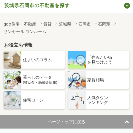
茨城県石岡市の不動産を探す
goo住宅・不動産
賃貸
茨城県
石岡市
石岡駅
サンセール ワンルーム
お役立ち情報
「住みたい街」
住まいのコラム
を見つけよう
暮らしのデータ
家賃相場
(補助金・助成金情報)
人気タウン
住宅ローン
ランキング
ページトップに戻る