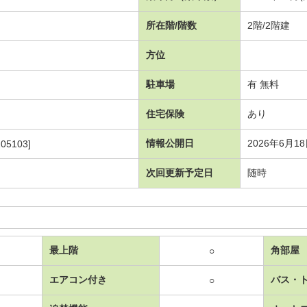
所在階/階数
2階/2階建
方位
駐車場
有 無料
住宅保険
あり
情報公開日
2026年6月1
05103]
次回更新予定日
随時
最上階
角部屋
○
エアコン付き
バス・
○