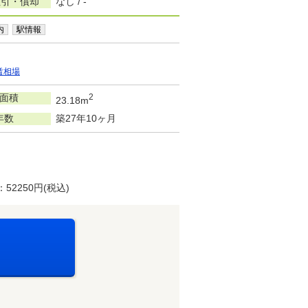
敷引・償却
なし / -
内
駅情報
賃相場
面積
2
23.18m
年数
築27年10ヶ月
250円(税込)