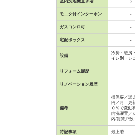
室内洗濯機置き場
○
モニタ付インターホン
-
ガスコンロ可
-
宅配ボックス
-
冷房・暖房
設備
イレ別・シ
リフォーム履歴
-
リノベーション履歴
-
損保要／退
円／月、更
備考
０％で変動
内洗濯置／
内/賃貸戸数:
特記事項
最上階