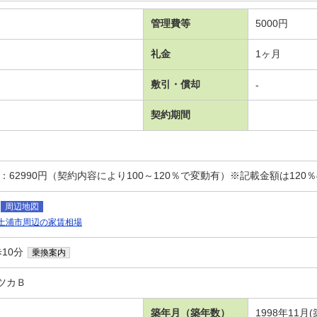
管理費等
5000円
礼金
1ヶ月
敷引・償却
-
契約期間
：62990円（契約内容により100～120％で変動有）※記載金額は120
周辺地図
土浦市周辺の家賃相場
10分
乗換案内
ツカＢ
築年月（築年数）
1998年11月(