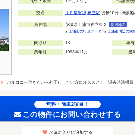
礼金・敷金
1ヶ月 / なし
保証金/
交通
ＪＲ常磐線
神立駅
徒歩10分
乗換案
所在地
茨城県土浦市神立東２
周辺地図
土浦市の行政データ
土浦市周辺の家
間取り
1K
専有
築年月
1998年11月
築
ト
バルコニー付きだから外干ししたい方にオススメ！ 退去時清掃費：52
無料・簡単2項目！
この物件にお問い合わせする
お気に入りに追加する