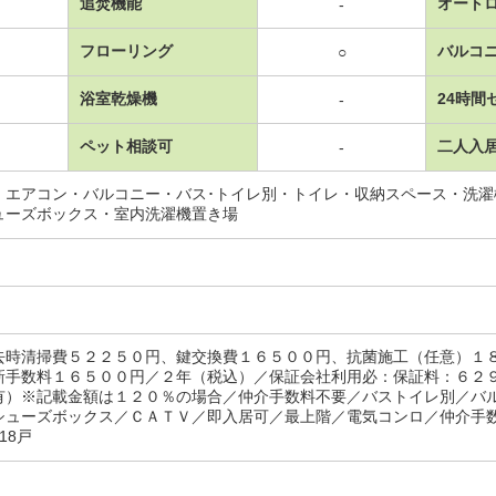
追焚機能
オート
-
フローリング
バルコ
○
浴室乾燥機
24時間
-
ペット相談可
二人入
-
・エアコン・バルコニー・バス･トイレ別・トイレ・収納スペース・洗
ューズボックス・室内洗濯機置き場
去時清掃費５２２５０円、鍵交換費１６５００円、抗菌施工（任意）１
新手数料１６５００円／２年（税込）／保証会社利用必：保証料：６２
有）※記載金額は１２０％の場合／仲介手数料不要／バストイレ別／バ
シューズボックス／ＣＡＴＶ／即入居可／最上階／電気コンロ／仲介手
18戸