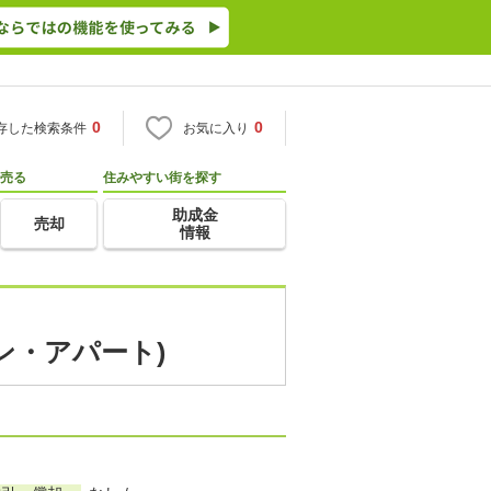
0
0
存した検索条件
お気に入り
売る
住みやすい街を探す
助成金
売却
情報
ン・アパート)