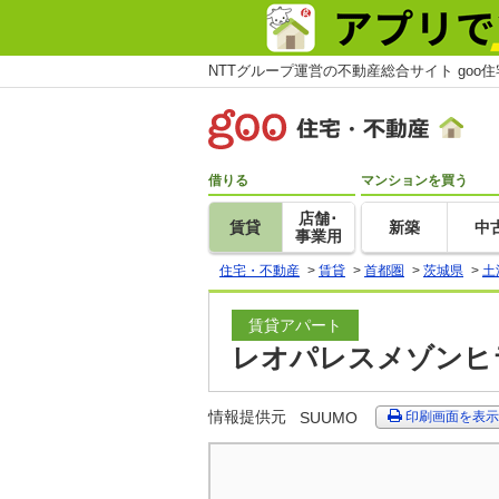
NTTグループ運営の不動産総合サイト goo
借りる
マンションを買う
店舗･
賃貸
新築
中
事業用
住宅・不動産
>
賃貸
>
首都圏
>
茨城県
>
土
賃貸アパート
レオパレスメゾンヒラ
情報提供元
SUUMO
印刷画面を表示