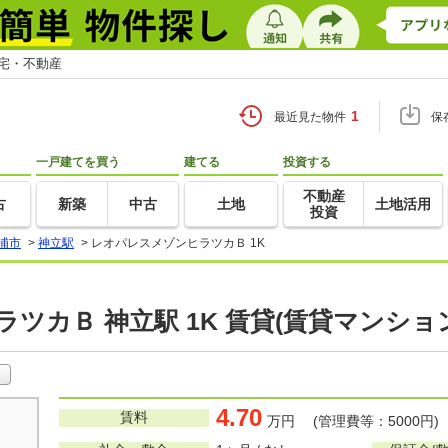
住宅・不動産
1
最近見た物件
保
一戸建てを買う
建てる
投資する
不動産
古
新築
中古
土地
土地活用
投資
浦市
>
神立駅
>
レオパレスメゾンヒラツカＢ 1K
ツカＢ 神立駅 1K 賃貸(賃貸マンショ
4.70
賃料
万円 (管理費等：5000円)