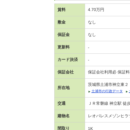
賃料
4.70万円
敷金
なし
保証金
なし
更新料
-
カード決済
-
保証会社
保証会社利用必 保証料
茨城県土浦市神立東２
所在地
土浦市の行政データ
交通
ＪＲ常磐線 神立駅 徒歩
建物名
レオパレスメゾンヒラ
間取り
1K