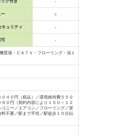
ロック付き
-
ニー
○
セキュリティ
-
居可
-
濯機置場・ＣＡＴＶ・フローリング・浴ト
８０４０円（税込）／環境維持費５５０
９９０円（契約内容により１００～１２
ルコニー／エアコン／フローリング／室
数料不要／駅まで平坦／駅徒歩１０分以