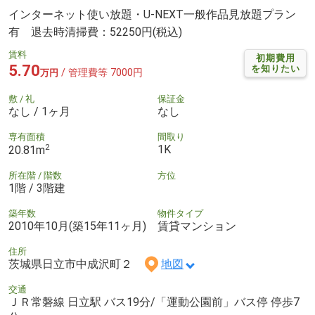
インターネット使い放題・U-NEXT一般作品見放題プラン
有 退去時清掃費：52250円(税込)
賃料
初期費用
5.70
を知りたい
/ 管理費等 7000円
万円
敷 / 礼
保証金
なし / 1ヶ月
なし
専有面積
間取り
2
1K
20.81m
所在階 / 階数
方位
1階 / 3階建
築年数
物件タイプ
2010年10月(築15年11ヶ月)
賃貸マンション
住所
茨城県日立市中成沢町２
地図
交通
ＪＲ常磐線 日立駅 バス19分/「運動公園前」バス停 停歩7