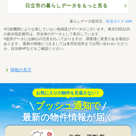
日立市の暮らしデータをもっと見る
暮らしデータ提供元：
生活ガイド.com
※行政機関により公表していない地域及びデータがございます。東京23区以外
の政令指定都市は、市全体のデータとして表示しています。
※提供データには細心の注意を払っておりますが、調査後に変更がある場合が
あります。 最新の情報につきましては各市区役所までお問い合わせいただく
か、自治体HPなどをご確認ください。
情報の見方
お気に入りの物件を見逃さない！
プッシュ通知で
最新の物件情報が届く