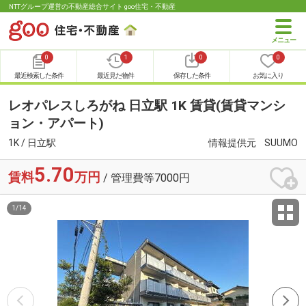
NTTグループ運営の不動産総合サイト goo住宅・不動産
0
1
0
0
最近検索した条件
最近見た物件
保存した条件
お気に入り
レオパレスしろがね 日立駅 1K 賃貸(賃貸マンシ
ョン・アパート)
1K / 日立駅
情報提供元
SUUMO
5.70
賃料
万円
/ 管理費等7000円
1
/
14