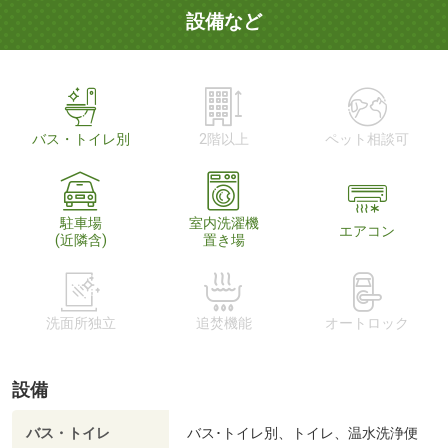
設備など
バス・トイレ別
2階以上
ペット相談可
駐車場
室内洗濯機
エアコン
(近隣含)
置き場
洗面所独立
追焚機能
オートロック
設備
バス・トイレ
バス･トイレ別、トイレ、温水洗浄便