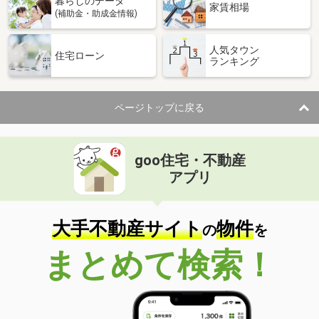
暮らしのデータ
家賃相場
(補助金・助成金情報)
人気タウン
住宅ローン
ランキング
ページトップに戻る
goo住宅・不動産
アプリ
大手不動産サイト
物件
の
を
まとめて検索！