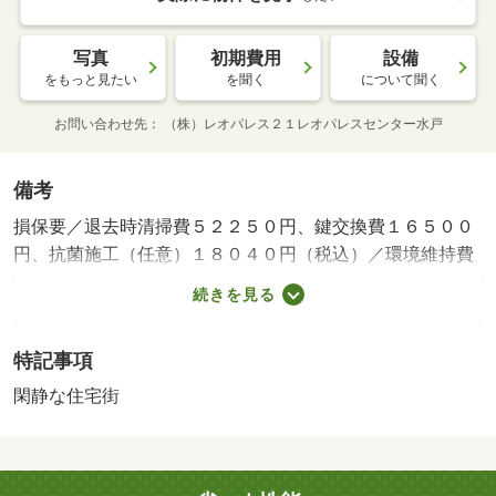
写真
初期費用
設備
をもっと見たい
を聞く
について聞く
お問い合わせ先
（株）レオパレス２１レオパレスセンター水戸
備考
損保要／退去時清掃費５２２５０円、鍵交換費１６５００
円、抗菌施工（任意）１８０４０円（税込）／環境維持費
５５０円／月、更新手数料１６５００円／２年（税込）／
続きを見る
保証会社利用必：保証料：７７３９０円（契約内容により
１００～１２０％で変動有）※記載金額は１２０％の場合
特記事項
／仲介手数料不要／バストイレ別／バルコニー／エアコン
／フローリング／ＴＶインターホン／室内洗濯置／シュー
閑静な住宅街
ズボックス／温水洗浄便座／光ファイバー／閑静な住宅地
／防犯カメラ／電気コンロ／仲介手数料不要／家電付／家
具付/賃貸戸数:21戸