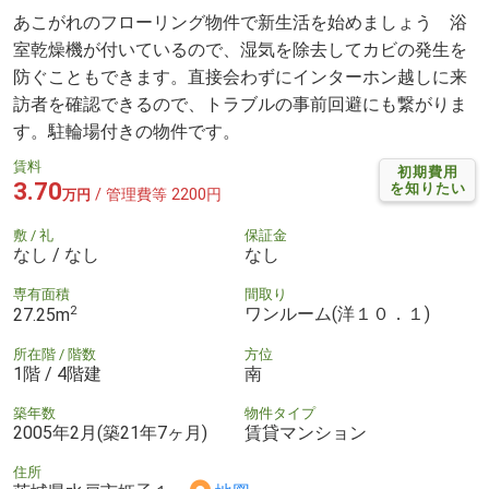
あこがれのフローリング物件で新生活を始めましょう 浴
室乾燥機が付いているので、湿気を除去してカビの発生を
防ぐこともできます。直接会わずにインターホン越しに来
訪者を確認できるので、トラブルの事前回避にも繋がりま
す。駐輪場付きの物件です。
賃料
初期費用
3.70
を知りたい
/ 管理費等 2200円
万円
敷 / 礼
保証金
なし / なし
なし
専有面積
間取り
2
ワンルーム(洋１０．１)
27.25m
所在階 / 階数
方位
1階 / 4階建
南
築年数
物件タイプ
2005年2月(築21年7ヶ月)
賃貸マンション
住所