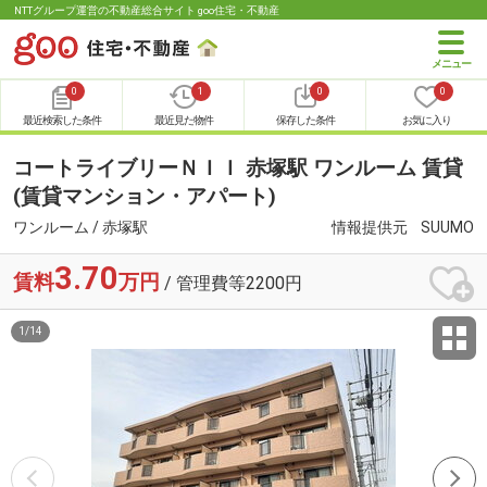
NTTグループ運営の不動産総合サイト goo住宅・不動産
0
1
0
0
最近検索した条件
最近見た物件
保存した条件
お気に入り
コートライブリーＮＩＩ 赤塚駅 ワンルーム 賃貸
(賃貸マンション・アパート)
ワンルーム / 赤塚駅
情報提供元
SUUMO
3.70
賃料
万円
/ 管理費等2200円
1
/
14