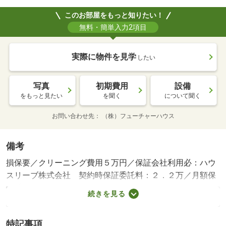
このお部屋をもっと知りたい！
無料・簡単入力2項目
実際に物件を見学
したい
写真
初期費用
設備
をもっと見たい
を聞く
について聞く
お問い合わせ先
（株）フューチャーハウス
備考
損保要／クリーニング費用５万円／保証会社利用必：ハウ
スリーブ株式会社 契約時保証委託料：２．２万／月額保
証委託料：賃料総額の２．２％又は５．５％ ※ペット可
続きを見る
は２．５万／２．５％／仲介手数料１．１００ヶ月／バス
トイレ別／バルコニー／エアコン／フローリング／ＴＶイ
特記事項
ンターホン／浴室乾燥機／室内洗濯置／陽当り良好／駐輪