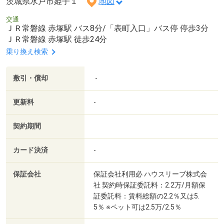
茨城県水戸市姫子１
地図
交通
ＪＲ常磐線 赤塚駅 バス8分/「表町入口」バス停 停歩3分
ＪＲ常磐線 赤塚駅 徒歩24分
乗り換え検索
敷引・償却
-
更新料
-
契約期間
カード決済
-
保証会社
保証会社利用必 ハウスリーブ株式会
社 契約時保証委託料：2.2万/月額保
証委託料：賃料総額の2.2％又は5.
5％ ※ペット可は2.5万/2.5％