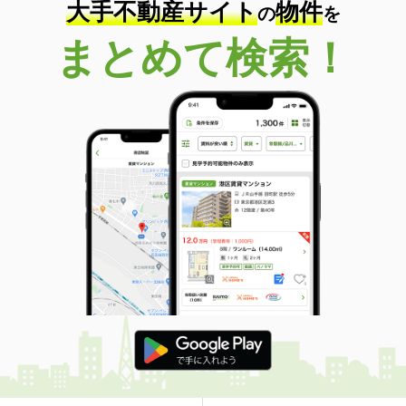
大手不動産サイト
物件
の
を
まとめて検索！