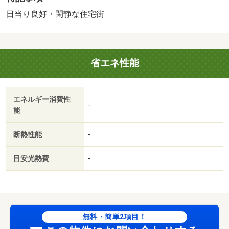
場／礼金不要／閑静な住宅地／敷金不要／ネット使用料不
日当り良好・閑静な住宅街
要／眺望良好／平面駐車場／プロパンガス／ＢＳ／敷金・
礼金不要／保証会社利用可／ＩＴ重説 対応物件／通風良
好
省エネ性能
エネルギー消費性
-
能
断熱性能
-
目安光熱費
-
無料・簡単2項目！