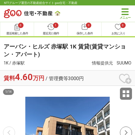
NTTグループ運営の不動産総合サイト goo住宅・不動産
0
1
0
0
最近検索した条件
最近見た物件
保存した条件
お気に入り
アーバン・ヒルズ 赤塚駅 1K 賃貸(賃貸マンショ
ン・アパート)
1K / 赤塚駅
情報提供元
SUUMO
4.60
賃料
万円
/ 管理費等3000円
1
/
14