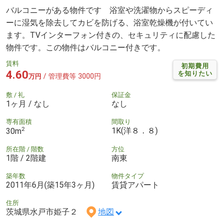
バルコニーがある物件です 浴室や洗濯物からスピーディ
ーに湿気を除去してカビを防げる、浴室乾燥機が付いてい
ます。TVインターフォン付きの、セキュリティに配慮した
物件です。この物件はバルコニー付きです。
賃料
初期費用
4.60
を知りたい
/ 管理費等 3000円
万円
敷 / 礼
保証金
1ヶ月 / なし
なし
専有面積
間取り
2
1K(洋８．８)
30m
所在階 / 階数
方位
1階 / 2階建
南東
築年数
物件タイプ
2011年6月(築15年3ヶ月)
賃貸アパート
住所
茨城県水戸市姫子２
地図