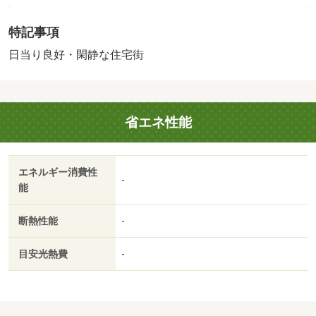
月（入居期間中）、他プラン有／仲介手数料１．１００ヶ
特記事項
月／普通借家０２年０ヶ月／バストイレ別／バルコニー／
エアコン／フローリング／ＴＶインターホン／浴室乾燥機
日当り良好・閑静な住宅街
／室内洗濯置／陽当り良好／温水洗浄便座／礼金不要／閑
静な住宅地／ＩＨクッキングヒーター／バイク置場／眺望
良好／床下収納／耐震構造／平面駐車場／プロパンガス／
省エネ性能
ＢＳ／保証会社利用可／ＩＴ重説 対応物件／通風良好/賃
貸戸数:6戸
エネルギー消費性
-
能
断熱性能
-
目安光熱費
-