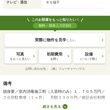
テレビ・通信
ＢＳ端子
このお部屋をもっと知りたい！
無料・簡単入力2項目
実際に物件を見学
したい
写真
初期費用
設備
をもっと見たい
を聞く
について聞く
お問い合わせ先
（株）フューチャーハウス
備考
損保要／室内消毒施工料（入居時のみ）１．７０５万円／
２台目駐車場（１ヵ月） 月額３３００円／保証会社利用
必：保証人代行サービス保証料・家賃集金サービス手数
続きを見る
料 １０ ０００円／入居時、以降は月額賃料の１％／毎