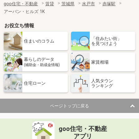
goo住宅・不動産
賃貸
茨城県
水戸市
赤塚駅
アーバン・ヒルズ 1K
お役立ち情報
「住みたい街」
住まいのコラム
を見つけよう
暮らしのデータ
家賃相場
(補助金・助成金情報)
人気タウン
住宅ローン
ランキング
ページトップに戻る
goo住宅・不動産
アプリ