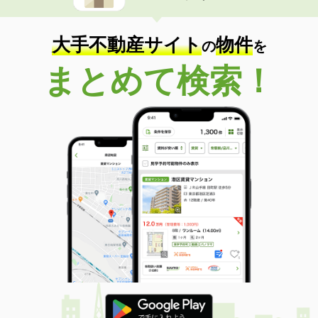
大手不動産サイト
物件
の
を
まとめて検索！