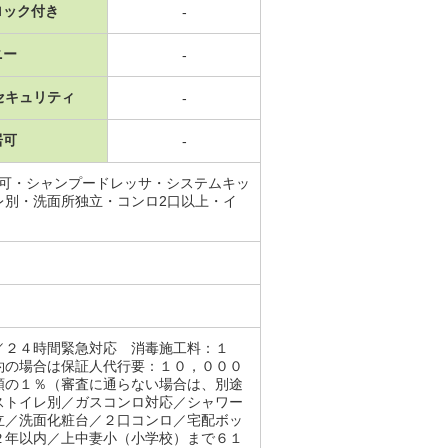
ロック付き
-
ニー
-
セキュリティ
-
居可
-
ロ可・シャンプードレッサ・システムキッ
レ別・洗面所独立・コンロ2口以上・イ
／２４時間緊急対応 消毒施工料：１
約の場合は保証人代行要：１０，０００
額の１％（審査に通らない場合は、別途
ストイレ別／ガスコンロ対応／シャワー
立／洗面化粧台／２口コンロ／宅配ボッ
２年以内／上中妻小（小学校）まで６１