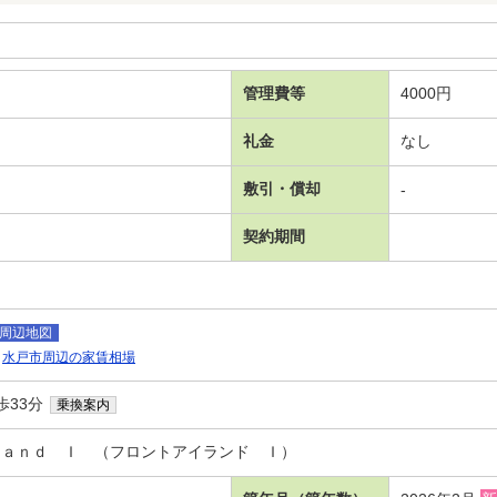
管理費等
4000円
礼金
なし
敷引・償却
-
契約期間
周辺地図
水戸市周辺の家賃相場
歩33分
乗換案内
ｌａｎｄ Ｉ （フロントアイランド Ｉ）