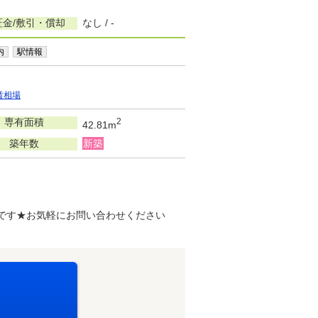
証金/敷引・償却
なし / -
内
駅情報
賃相場
専有面積
2
42.81m
築年数
新築
屋です★お気軽にお問い合わせください