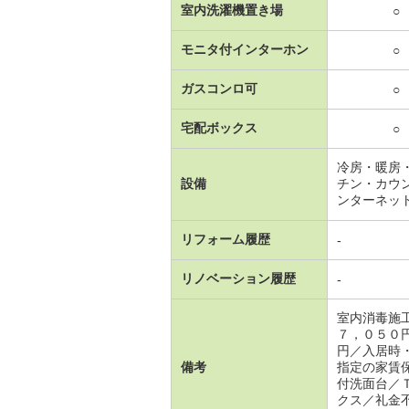
室内洗濯機置き場
○
モニタ付インターホン
○
ガスコンロ可
○
宅配ボックス
○
冷房・暖房
設備
チン・カウ
ンターネッ
リフォーム履歴
-
リノベーション履歴
-
室内消毒施
７，０５０
円／入居時
備考
指定の家賃
付洗面台／
クス／礼金