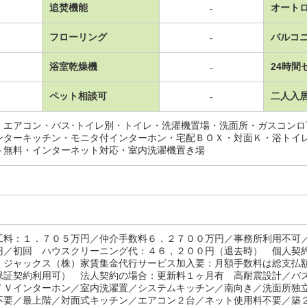
追焚機能
オート
-
フローリング
バルコ
-
浴室乾燥機
24時間
-
ペット相談可
二人入
-
・エアコン・バス･トイレ別・トイレ・洗濯機置場・洗面所・ガスコン
ンターキッチン・モニタ付インターホン・宅配ＢＯＸ・対面Ｋ・浴トイ
ト無料・インターネット対応・室内洗濯機置き場
工料：１．７０５万円／仲介手数料６．２７００万円／事務所利用不可
円／初回 ハウスクリーニング代：４６，２００円（退去時） 個人契
・ジャックス（株）家賃集金代行サービス加入要：月額手数料は総支払
保証契約利用可） 法人契約の場合：更新料１ヶ月有 高耐震設計／バ
ＴＶインターホン／室内洗濯置／システムキッチン／南向き／洗面所独
不要／最上階／対面式キッチン／エアコン２台／ネット使用料不要／築