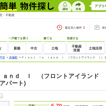
住宅・不動産
1
最近見た物件
保
一戸建てを買う
建てる
投資する
不動産
古
新築
中古
土地
土地活用
投資
戸市
>
赤塚駅
>
Ｆｒｏｎｔ Ｉｓ ｌａｎｄ Ｉ （フロントアイランド Ｉ） 1
ａｎｄ Ｉ （フロントアイランド Ｉ）
アパート)
5.70
賃料