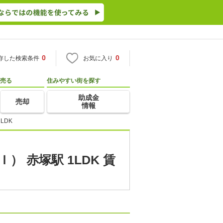
0
0
存した検索条件
お気に入り
売る
住みやすい街を探す
助成金
売却
情報
LDK
 赤塚駅 1LDK 賃