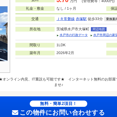
万円 (管理費等：4000円)
礼金・敷金
なし / 1ヶ月
保
交通
ＪＲ常磐線
赤塚駅
徒歩33分
乗換案
所在地
茨城県水戸市大塚町
周辺地図
水戸市の行政データ
水戸市周辺の家
間取り
1LDK
築年月
2026年2月
K★オンライン内見、IT重説も可能です★ インターネット無料のお部
ませ♪
無料・簡単2項目！
この物件にお問い合わせする