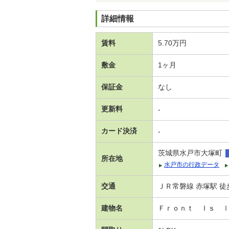
詳細情報
賃料
5.70万円
敷金
1ヶ月
保証金
なし
更新料
-
カード決済
-
茨城県水戸市大塚町
所在地
水戸市の行政データ
交通
ＪＲ常磐線 赤塚駅 徒
建物名
Ｆｒｏｎｔ Ｉｓ 