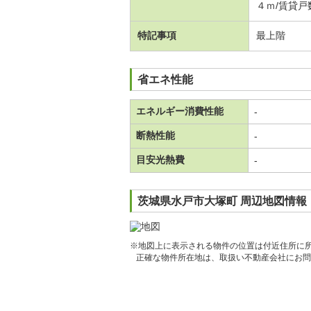
４ｍ/賃貸戸
特記事項
最上階
省エネ性能
エネルギー消費性能
-
断熱性能
-
目安光熱費
-
茨城県水戸市大塚町 周辺地図情報
※地図上に表示される物件の位置は付近住所に
正確な物件所在地は、取扱い不動産会社にお問