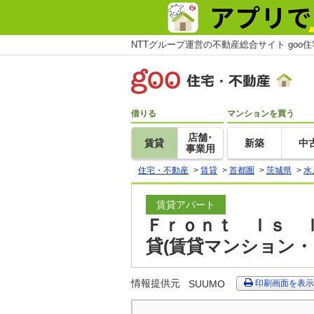
NTTグループ運営の不動産総合サイト goo
借りる
マンションを買う
店舗･
賃貸
新築
中
事業用
住宅・不動産
>
賃貸
>
首都圏
>
茨城県
>
水
賃貸アパート
Ｆｒｏｎｔ Ｉｓ ｌ
貸(賃貸マンション・
情報提供元
SUUMO
印刷画面を表示