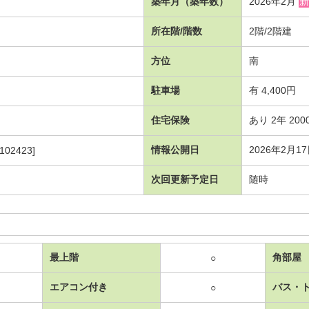
築年月（築年数）
2026年2月
新
所在階/階数
2階/2階建
方位
南
駐車場
有 4,400円
住宅保険
あり 2年 200
情報公開日
2026年2月1
102423]
次回更新予定日
随時
最上階
角部屋
○
エアコン付き
バス・
○