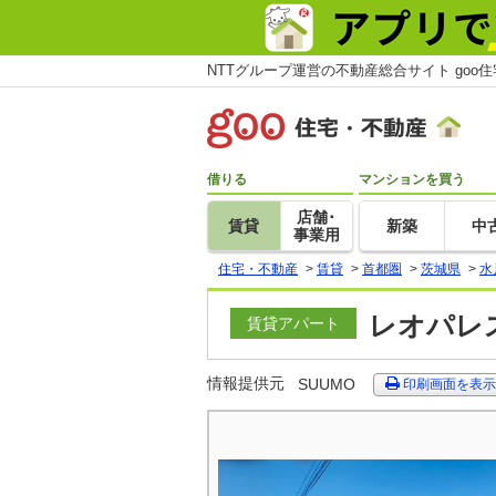
NTTグループ運営の不動産総合サイト goo
借りる
マンションを買う
店舗･
賃貸
新築
中
事業用
住宅・不動産
>
賃貸
>
首都圏
>
茨城県
>
水
レオパレス
賃貸アパート
情報提供元
SUUMO
印刷画面を表示