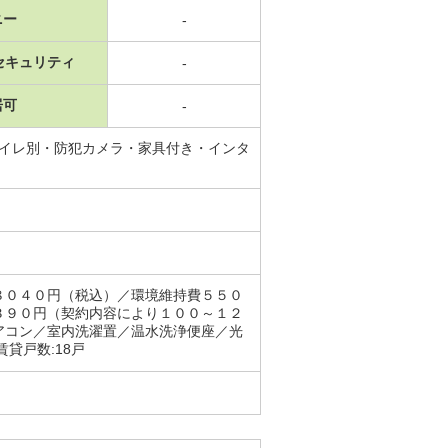
ニー
-
セキュリティ
-
居可
-
トイレ別・防犯カメラ・家具付き・インタ
８０４０円（税込）／環境維持費５５０
３９０円（契約内容により１００～１２
アコン／室内洗濯置／温水洗浄便座／光
貸戸数:18戸