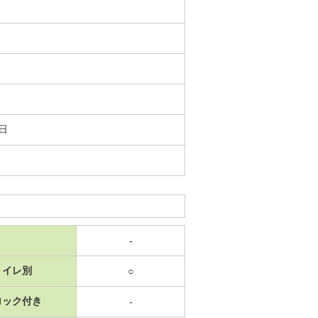
1日
-
トイレ別
○
ロック付き
-