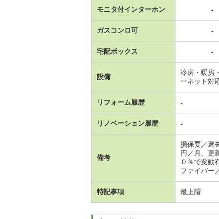
モニタ付インターホン
-
ガスコンロ可
-
宅配ボックス
-
冷房・暖房
設備
ーネット対
リフォーム履歴
-
リノベーション履歴
-
損保要／退
円／月、更
備考
０％で変動
ファイバー
特記事項
最上階