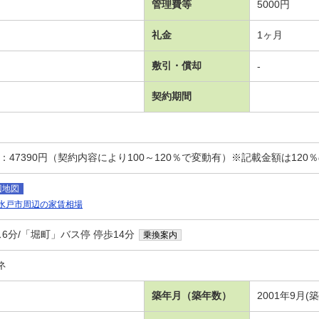
管理費等
5000円
礼金
1ヶ月
敷引・償却
-
契約期間
：47390円（契約内容により100～120％で変動有）※記載金額は120
辺地図
水戸市周辺の家賃相場
6分/「堀町」バス停 停歩14分
乗換案内
ネ
築年月（築年数）
2001年9月(築