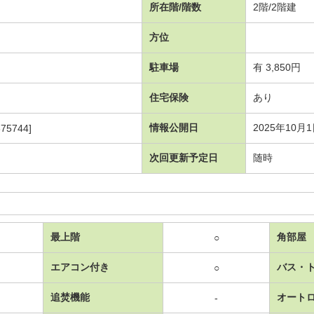
所在階/階数
2階/2階建
方位
駐車場
有 3,850円
住宅保険
あり
情報公開日
2025年10月
75744]
次回更新予定日
随時
最上階
角部屋
○
エアコン付き
バス・
○
追焚機能
オート
-