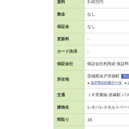
賃料
3.40万円
敷金
なし
保証金
なし
更新料
-
カード決済
-
保証会社
保証会社利用必 保証料
茨城県水戸市堀町
周
所在地
水戸市の行政データ
交通
ＪＲ常磐線 赤塚駅 バス
建物名
レオパレスモルトベー
間取り
1K