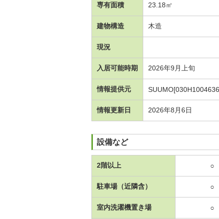
専有面積
23.18㎡
建物構造
木造
現況
入居可能時期
2026年9月上旬
情報提供元
SUUMO[030H1004636
情報更新日
2026年8月6日
設備など
2階以上
○
駐車場（近隣含）
○
室内洗濯機置き場
○