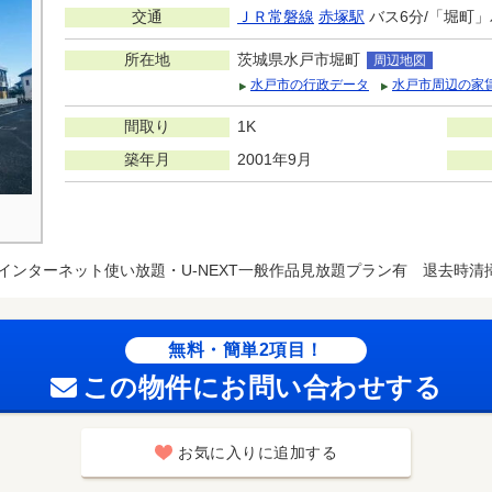
交通
ＪＲ常磐線
赤塚駅
バス6分/「堀町」
所在地
茨城県水戸市堀町
周辺地図
水戸市の行政データ
水戸市周辺の家
間取り
1K
築年月
2001年9月
インターネット使い放題・U-NEXT一般作品見放題プラン有 退去時清掃費
無料・簡単2項目！
この物件にお問い合わせする
お気に入りに追加する