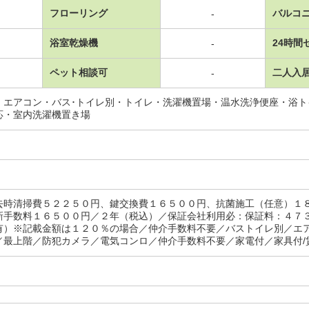
フローリング
バルコ
-
浴室乾燥機
24時間
-
ペット相談可
二人入
-
・エアコン・バス･トイレ別・トイレ・洗濯機置場・温水洗浄便座・浴
応・室内洗濯機置き場
去時清掃費５２２５０円、鍵交換費１６５００円、抗菌施工（任意）１
新手数料１６５００円／２年（税込）／保証会社利用必：保証料：４７
有）※記載金額は１２０％の場合／仲介手数料不要／バストイレ別／エ
／最上階／防犯カメラ／電気コンロ／仲介手数料不要／家電付／家具付/賃