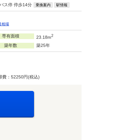
バス停 停歩14分
乗換案内
駅情報
賃相場
専有面積
2
23.18m
築年数
築25年
：52250円(税込)