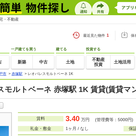
住宅・不動産
1
最近見た物件
保
一戸建てを買う
建てる
投資する
不動産
古
新築
中古
土地
土地活用
投資
戸市
>
赤塚駅
>
レオパレスモルトベーネ 1K
モルトベーネ 赤塚駅 1K 賃貸(賃貸マ
3.40
賃料
万円 (管理費等：5000円)
礼金・敷金
1ヶ月 / なし
保