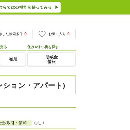
0
0
存した検索条件
お気に入り
売る
住みやすい街を探す
助成金
売却
情報
ンション・アパート)
証金/敷引・償却
なし / -