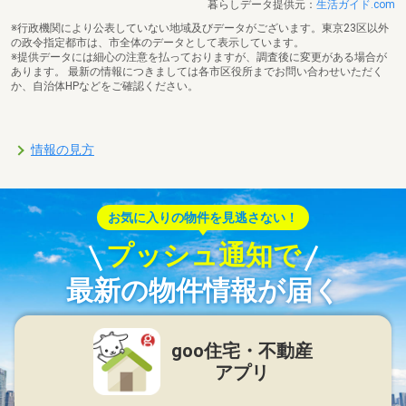
暮らしデータ提供元：
生活ガイド.com
※行政機関により公表していない地域及びデータがございます。東京23区以外
の政令指定都市は、市全体のデータとして表示しています。
※提供データには細心の注意を払っておりますが、調査後に変更がある場合が
あります。 最新の情報につきましては各市区役所までお問い合わせいただく
か、自治体HPなどをご確認ください。
情報の見方
お気に入りの物件を見逃さない！
プッシュ通知で
最新の物件情報が届く
goo住宅・不動産
アプリ