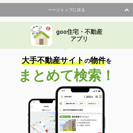
ページトップに戻る
goo住宅・不動産
アプリ
大手不動産サイト
物件
の
を
まとめて検索！