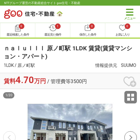
NTTグループ運営の不動産総合サイト goo住宅・不動産
0
1
0
0
最近検索した条件
最近見た物件
保存した条件
お気に入り
ｎａｌｕＩＩＩ 原ノ町駅 1LDK 賃貸(賃貸マンシ
ョン・アパート)
1LDK / 原ノ町駅
情報提供元
SUUMO
4.70
賃料
万円
/ 管理費等3500円
1
/
20