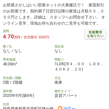
お部屋さがしはいい部屋ネットの大東建託で！ 家賃割引
のお部屋です。契約満了日翌日以降の家賃は月額５５，０
００円とします。詳細は、スタッフへお問合せ下さい。 オ
ンライン見学、現地お待ち合わせのご見学も可能です。
賃料
初期費用
4.70
を知りたい
/ 管理費等 3500円
万円
敷 / 礼
保証金
なし / なし
なし
専有面積
間取り
2
1LDK(洋４．００ ＬＤ９．
40.09m
４０Ｋ２．２０)
所在階 / 階数
方位
2階 / 2階建
南東
築年数
物件タイプ
2020年9月(築6年)
賃貸アパート
住所
福島県南相馬市原町区陣ケ崎
地図