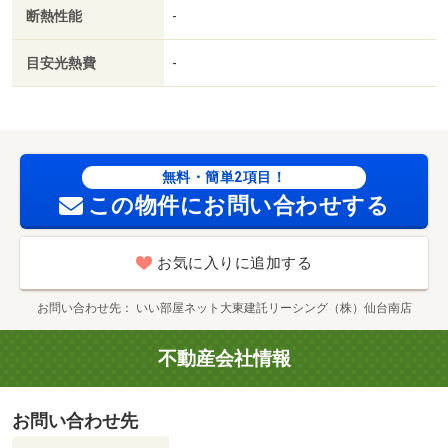
期費用カード決済可／家賃カード決済可／コメリハード＆
断熱性能
-
グリーン原町店（ホームセンター）まで１７００ｍ／デイ
リーヤマザキ 原町本陣店（コンビニ）まで１０００ｍ／
目安光熱費
-
ヨークベニマル原町西店（スーパー）まで２２００ｍ／イ
オンスーパーセンター南相馬店（ショッピングセンター）
まで３５００ｍ／薬王堂南相馬原町店（ドラッグストア）
まで１１００ｍ／原町郵便局（郵便局）まで３３００ｍ
無料・簡単2項目！
この物件にお問い合わせする
お気に入りに追加する
お問い合わせ先
いい部屋ネット大東建託リーシング（株）仙台南店
不動産会社情報
お問い合わせ先