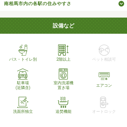
南相馬市内の各駅の住みやすさ
設備など
バス・トイレ別
2階以上
ペット相談可
駐車場
室内洗濯機
エアコン
(近隣含)
置き場
洗面所独立
追焚機能
オートロック