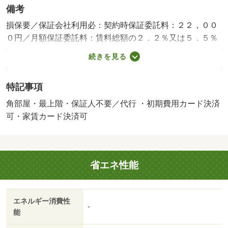
備考
損保要／保証会社利用必：契約時保証委託料：２２，００
０円／月額保証委託料：賃料総額の２．２％又は５．５％
／退去時クリーニング費用￥６００００が契約時必要。貸
続きを見る
主インボイス登録あり／更新事務手数料２２０００円／ｒ
ｕｕｍサポート費用（月額）１９８０円／鍵セット費３３
特記事項
００円／家賃割引対象のお部屋です。更新後の家賃は月額
５５，０００円とします。／バストイレ別／バルコニー／
角部屋・最上階・保証人不要／代行 ・初期費用カード決済
エアコン／ガスコンロ対応／クロゼット／フローリング／
可・家賃カード決済可
シャワー付洗面台／ＴＶインターホン／浴室乾燥機／室内
洗濯置／シューズボックス／システムキッチン／追焚機能
浴室／角住戸／温水洗浄便座／洗面所独立／洗面化粧台／
省エネ性能
２口コンロ／駐輪場／宅配ボックス／防犯カメラ／照明付
／グリル付／保証人不要／エアコン２台／物置／ネット使
用料不要／浄水器／ダブルロックキー／浴室に窓／２４時
エネルギー消費性
間換気システム／複層ガラス／プロパンガス／室内物干機
-
能
／ＢＳ／ＩＴ重説 対応物件／ＬＧＢＴフレンドリー／初