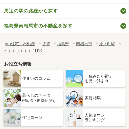
周辺の駅の路線から探す
福島県南相馬市の不動産を探す
goo住宅・不動産
賃貸
福島県
南相馬市
原ノ町駅
ｎａｌｕＩＩＩ 1LDK
お役立ち情報
「住みたい街」
住まいのコラム
を見つけよう
暮らしのデータ
家賃相場
(補助金・助成金情報)
人気タウン
住宅ローン
ランキング