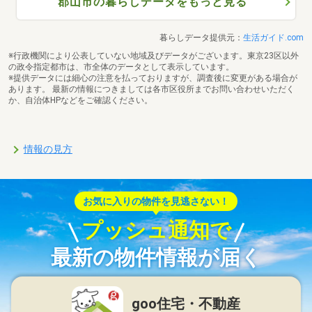
郡山市の暮らしデータをもっと見る
暮らしデータ提供元：
生活ガイド.com
※行政機関により公表していない地域及びデータがございます。東京23区以外
の政令指定都市は、市全体のデータとして表示しています。
※提供データには細心の注意を払っておりますが、調査後に変更がある場合が
あります。 最新の情報につきましては各市区役所までお問い合わせいただく
か、自治体HPなどをご確認ください。
情報の見方
お気に入りの物件を見逃さない！
プッシュ通知で
最新の物件情報が届く
goo住宅・不動産