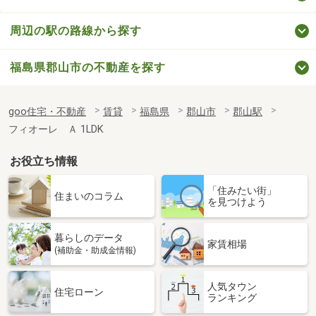
周辺の駅の路線から探す
福島県郡山市の不動産を探す
goo住宅・不動産
賃貸
福島県
郡山市
郡山駅
フィオーレ Ａ 1LDK
お役立ち情報
「住みたい街」
住まいのコラム
を見つけよう
暮らしのデータ
家賃相場
(補助金・助成金情報)
人気タウン
住宅ローン
ランキング