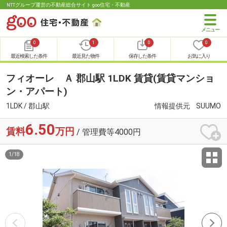
NTTグループ運営の不動産総合サイト goo住宅・不動産
0
1
0
0
最近検索した条件
最近見た物件
保存した条件
お気に入り
フィオーレ Ａ 郡山駅 1LDK 賃貸(賃貸マンショ
ン・アパート)
1LDK / 郡山駅
情報提供元
SUUMO
6.50
賃料
万円
/ 管理費等4000円
1
/
18