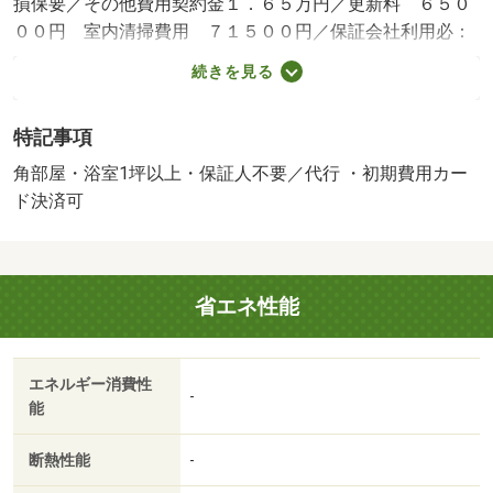
損保要／その他費用契約金１．６５万円／更新料 ６５０
００円 室内清掃費用 ７１５００円／保証会社利用必：
イントラスト 機関保証加入必須。初回保証料３５０００
続きを見る
円、月額保証料賃料等総額の１％＋８００円／月（その他
商品あり） 口座振替手数料：９９円毎月かかります。／
特記事項
事務所利用不可／ＬＰガス料金はご契約前にＬＰガス事業
者にご確認いただけます。 ＬＰガス料金は家賃と併せて
角部屋・浴室1坪以上・保証人不要／代行 ・初期費用カー
お支払となります。（お客様にて開栓手続必要）ルームク
ド決済可
リーニング料金にエアコンクリーニング費用を含みます。
【法人契約個人負担分について】 法人契約とする場合、
個人負担分の支払い方法は原則「カード決済」となりま
省エネ性能
す。／バストイレ別／エアコン／浴室乾燥機／室内洗濯置
／シューズボックス／追焚機能浴室／角住戸／温水洗浄便
座／駐輪場／対面式キッチン／ＩＨクッキングヒーター／
エネルギー消費性
ウォークインクロゼット／保証人不要／ネット使用料不要
-
能
／床下収納／複層ガラス／浴室１坪以上／セキュリティ会
社加入済／プロパンガス／室内物干機／ＢＳ／ＩＴ重説
断熱性能
-
対応物件／初期費用カード決済可／ヨークベニマル台新店