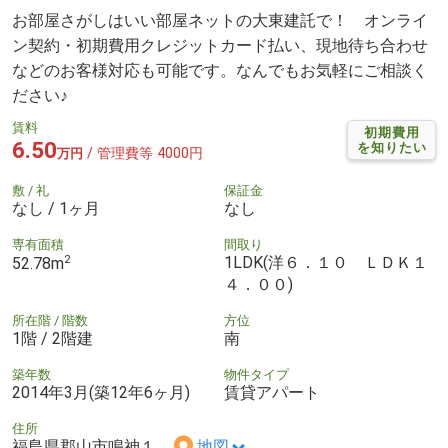
お部屋さがしはいい部屋ネットの大東建託で！ オンライ
ン契約・初期費用クレジットカード払い、現地待ち合わせ
などのお客様対応も可能です。なんでもお気軽にご相談く
ださい♪
賃料
初期費用
6.50
を知りたい
/ 管理費等 4000円
万円
敷 / 礼
保証金
なし / 1ヶ月
なし
専有面積
間取り
2
1LDK(洋６．１０ ＬＤＫ１
52.78m
４．００)
所在階 / 階数
方位
1階 / 2階建
南
築年数
物件タイプ
2014年3月(築12年6ヶ月)
賃貸アパート
住所
福島県郡山市鳴神１
地図