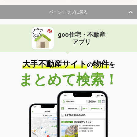
ページトップに戻る
goo住宅・不動産
アプリ
大手不動産サイト
物件
の
を
まとめて検索！