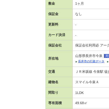
敷金
1ヶ月
保証金
なし
更新料
-
カード決済
-
保証会社
保証会社利用必 アー
山形県長井市今泉
周
所在地
長井市の行政データ
交通
ＪＲ米坂線 今泉駅 徒
建物名
スマイル今泉Ａ
間取り
1LDK
専有面積
49.68㎡