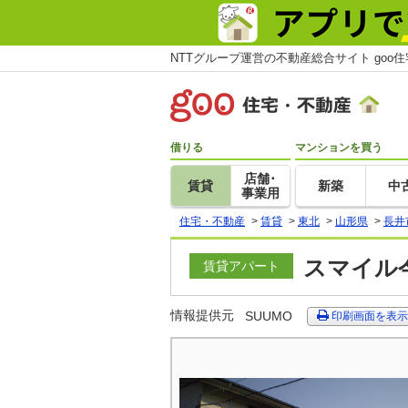
NTTグループ運営の不動産総合サイト goo
借りる
マンションを買う
店舗･
賃貸
新築
中
事業用
住宅・不動産
>
賃貸
>
東北
>
山形県
>
長井
スマイル今
賃貸アパート
情報提供元
SUUMO
印刷画面を表示