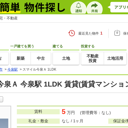
住宅・不動産
1
最近見た物件
保
一戸建てを買う
建てる
投資する
不動産
古
新築
中古
土地
土地活用
投資
市
>
今泉駅
>
スマイル今泉Ａ 1LDK
泉Ａ 今泉駅 1LDK 賃貸(賃貸マンショ
5
賃料
万円 (管理費等：なし)
礼金・敷金
なし / 1ヶ月
保証金/