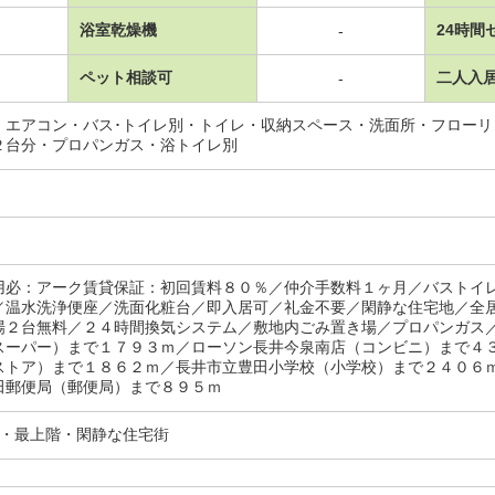
浴室乾燥機
24時間
-
ペット相談可
二人入
-
・エアコン・バス･トイレ別・トイレ・収納スペース・洗面所・フロー
２台分・プロパンガス・浴トイレ別
用必：アーク賃貸保証：初回賃料８０％／仲介手数料１ヶ月／バストイ
／温水洗浄便座／洗面化粧台／即入居可／礼金不要／閑静な住宅地／全
場２台無料／２４時間換気システム／敷地内ごみ置き場／プロパンガス
スーパー）まで１７９３ｍ／ローソン長井今泉南店（コンビニ）まで４
ストア）まで１８６２ｍ／長井市立豊田小学校（小学校）まで２４０６
田郵便局（郵便局）まで８９５ｍ
分・最上階・閑静な住宅街