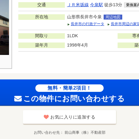
交通
ＪＲ米坂線
今泉駅
徒歩13分
乗換案
所在地
山形県長井市今泉
周辺地図
長井市の行政データ
長井市周辺の家
間取り
1LDK
専
築年月
1998年4月
築
無料・簡単2項目！
この物件にお問い合わせする
お気に入りに追加する
お問い合わせ先
前山商事（株）不動産部