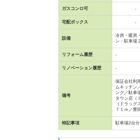
ガスコンロ可
-
宅配ボックス
-
冷房・暖房
設備
ン・駐車場
リフォーム履歴
-
リノベーション履歴
-
保証会社利
ムキッチン
ング／駐車
備考
タウン店（
（ドラッグ
７１ｍ／豊
特記事項
駐車場2台