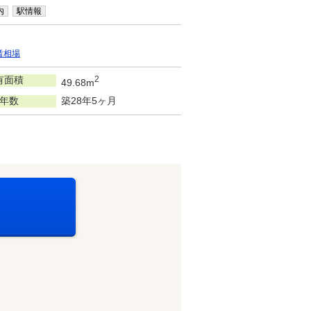
内
駅情報
賃相場
有面積
2
49.68m
年数
築28年5ヶ月