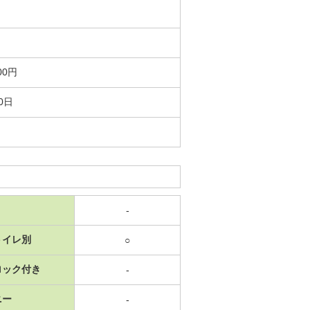
00円
0日
-
トイレ別
○
ロック付き
-
ニー
-