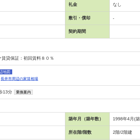
礼金
なし
敷引・償却
-
契約期間
ク賃貸保証：初回賃料８０％
辺地図
長井市周辺の家賃相場
歩13分
乗換案内
築年月（築年数）
1998年4月(
所在階/階数
2階/2階建