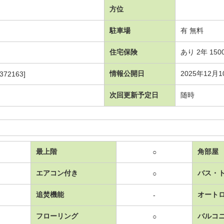
方位
駐車場
有 無料
住宅保険
あり 2年 150
情報公開日
2025年12月1
372163]
次回更新予定日
随時
最上階
角部屋
○
エアコン付き
バス・
○
追焚機能
オート
-
フローリング
バルコ
○