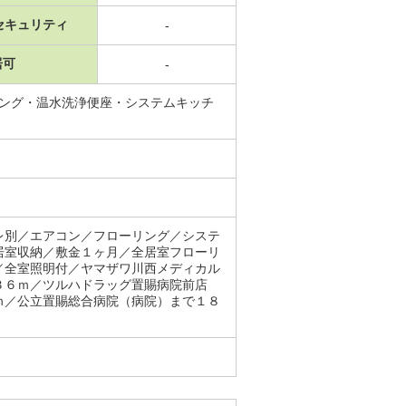
セキュリティ
-
居可
-
リング・温水洗浄便座・システムキッチ
レ別／エアコン／フローリング／システ
居室収納／敷金１ヶ月／全居室フローリ
／全室照明付／ヤマザワ川西メディカル
３６ｍ／ツルハドラッグ置賜病院前店
ｍ／公立置賜総合病院（病院）まで１８