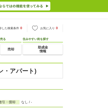
0
0
存した検索条件
お気に入り
売る
住みやすい街を探す
助成金
売却
情報
ン・アパート)
敷引・償却
なし / -