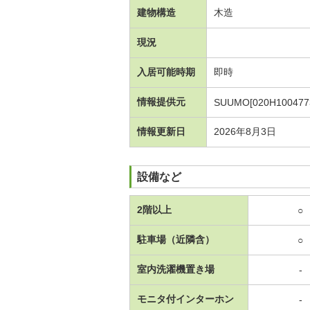
建物構造
木造
現況
入居可能時期
即時
情報提供元
SUUMO[020H100477
情報更新日
2026年8月3日
設備など
2階以上
○
駐車場（近隣含）
○
室内洗濯機置き場
-
モニタ付インターホン
-