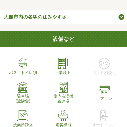
大館市内の各駅の住みやすさ
設備など
バス・トイレ別
2階以上
ペット相談可
駐車場
室内洗濯機
エアコン
(近隣含)
置き場
洗面所独立
追焚機能
オートロック