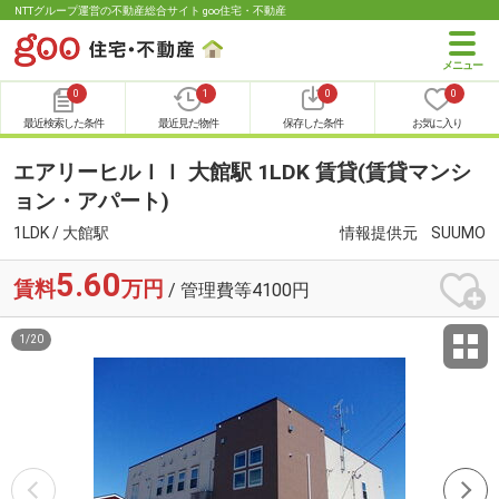
NTTグループ運営の不動産総合サイト goo住宅・不動産
0
1
0
0
最近検索した条件
最近見た物件
保存した条件
お気に入り
エアリーヒルＩＩ 大館駅 1LDK 賃貸(賃貸マンシ
ョン・アパート)
1LDK / 大館駅
情報提供元
SUUMO
5.60
賃料
万円
/ 管理費等4100円
1
/
20