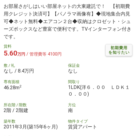
お部屋さがしはいい部屋ネットの大東建託で！ 【初期費
用クレジット決済可】【パノラマ画像有】◆現地集合内見
可◆ネット無料◆エアコン２台◆収納はクロゼット・シュ
ーズボックスなど豊富で便利です。TVインターフォン付き
です。
賃料
初期費用
5.60
を知りたい
/ 管理費等 4100円
万円
敷 / 礼
保証金
なし / 8.4万円
なし
専有面積
間取り
2
1LDK(洋６．００ ＬＤＫ１
46.28m
０．００)
所在階 / 階数
方位
2階 / 2階建
南
築年数
物件タイプ
2011年3月(築15年6ヶ月)
賃貸アパート