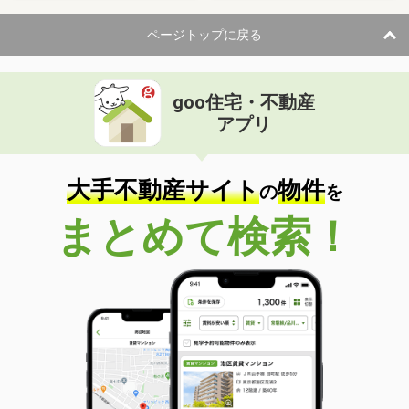
ページトップに戻る
goo住宅・不動産
アプリ
大手不動産サイト
物件
の
を
まとめて検索！