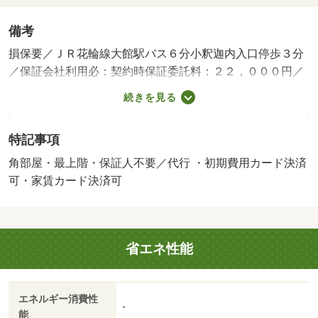
備考
損保要／ＪＲ花輪線大館駅バス６分小釈迦内入口停歩３分
／保証会社利用必：契約時保証委託料：２２，０００円／
月額保証委託料：賃料総額の２．２％又は５．５％／退去
続きを見る
時クリーニング費用￥６００００が契約時必要。貸主イン
ボイス登録あり／更新事務手数料２２０００円／ｒｕｕｍ
特記事項
サポート費用（月額）１９８０円／鍵セット費３３００円
／バストイレ別／エアコン／クロゼット／フローリング／
角部屋・最上階・保証人不要／代行 ・初期費用カード決済
シャワー付洗面台／ＴＶインターホン／浴室乾燥機／室内
可・家賃カード決済可
洗濯置／シューズボックス／南向き／追焚機能浴室／角住
戸／温水洗浄便座／洗面所独立／洗面化粧台／駐輪場／対
面式キッチン／照明付／オートバス／保証人不要／物置／
省エネ性能
ネット使用料不要／浄水器／エアコン全室／サンルーム／
プロパンガス／室内物干機／ＢＳ／ＩＴ重説 対応物件／
ＬＧＢＴフレンドリー／初期費用カード決済可／家賃カー
エネルギー消費性
ド決済可／イオンスーパーセンター 大館店（ショッピン
-
能