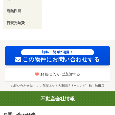
グセンター）まで６５０ｍ／ダイソー大館樹海モール店
（その他）まで１７００ｍ／やまや大館樹海ライン店（ス
断熱性能
-
ーパー）まで７００ｍ／セブンイレブン 大館大田面店
（コンビニ）まで９００ｍ／薬王堂 大館店（ドラッグス
目安光熱費
-
トア）まで８００ｍ／ファミリーマート大館大田面店（コ
ンビニ）まで７１７ｍ
無料・簡単2項目！
この物件にお問い合わせする
お気に入りに追加する
お問い合わせ先
いい部屋ネット大東建託リーシング（株）秋田店
不動産会社情報
お問い合わせ先