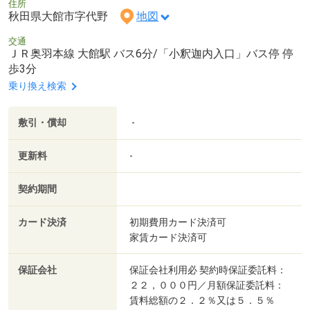
住所
秋田県大館市字代野
地図
交通
ＪＲ奥羽本線 大館駅 バス6分/「小釈迦内入口」バス停 停
歩3分
乗り換え検索
敷引・償却
-
更新料
-
契約期間
カード決済
初期費用カード決済可
家賃カード決済可
保証会社
保証会社利用必 契約時保証委託料：
２２，０００円／月額保証委託料：
賃料総額の２．２％又は５．５％