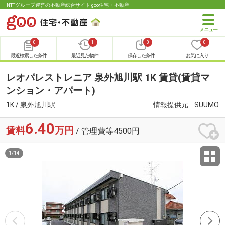
NTTグループ運営の不動産総合サイト goo住宅・不動産
0
1
0
0
最近検索した条件
最近見た物件
保存した条件
お気に入り
レオパレストレニア 泉外旭川駅 1K 賃貸(賃貸マ
ンション・アパート)
1K / 泉外旭川駅
情報提供元
SUUMO
6.40
賃料
万円
/ 管理費等4500円
1
/
14