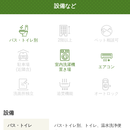
設備など
バス・トイレ別
2階以上
ペット相談可
駐車場
室内洗濯機
エアコン
(近隣含)
置き場
洗面所独立
追焚機能
オートロック
設備
バス・トイレ
バス･トイレ別、トイレ、温水洗浄便