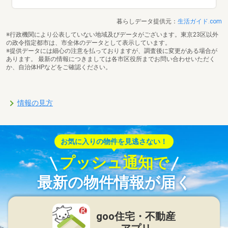
暮らしデータ提供元：
生活ガイド.com
※行政機関により公表していない地域及びデータがございます。東京23区以外
の政令指定都市は、市全体のデータとして表示しています。
※提供データには細心の注意を払っておりますが、調査後に変更がある場合が
あります。 最新の情報につきましては各市区役所までお問い合わせいただく
か、自治体HPなどをご確認ください。
情報の見方
お気に入りの物件を見逃さない！
プッシュ通知で
最新の物件情報が届く
goo住宅・不動産