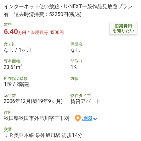
インターネット使い放題・U-NEXT一般作品見放題プラン
有 退去時清掃費：52250円(税込)
賃料
初期費用
6.40
を知りたい
/ 管理費等 4500円
万円
敷 / 礼
保証金
なし / 1ヶ月
なし
専有面積
間取り
2
1K
23.61m
所在階 / 階数
方位
1階 / 2階建
築年数
物件タイプ
2006年12月(築19年9ヶ月)
賃貸アパート
住所
秋田県秋田市外旭川字三千刈
地図
交通
ＪＲ奥羽本線 泉外旭川駅 徒歩14分