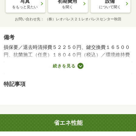
写真
初期費用
設備
をもっと見たい
を聞く
について聞く
お問い合わせ先
（株）レオパレス２１レオパレスセンター秋田
備考
損保要／退去時清掃費５２２５０円、鍵交換費１６５００
円、抗菌施工（任意）１８０４０円（税込）／環境維持費
５５０円／月、更新手数料１６５００円／２年（税込）／
続きを見る
保証会社利用必：保証料：８２７９０円（契約内容により
１００～１２０％で変動有）※記載金額は１２０％の場合
特記事項
／仲介手数料不要／バストイレ別／エアコン／フローリン
グ／ＴＶインターホン／室内洗濯置／温水洗浄便座／宅配
ボックス／光ファイバー／電気コンロ／仲介手数料不要／
家電付／家具付/賃貸戸数:22戸
省エネ性能