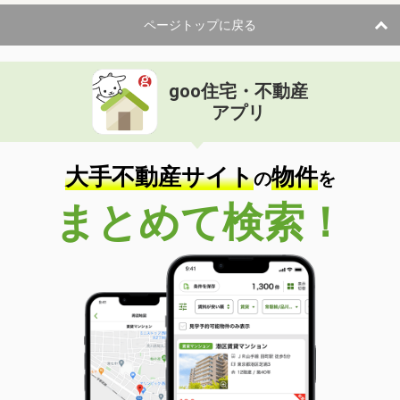
ページトップに戻る
goo住宅・不動産
アプリ
大手不動産サイト
物件
の
を
まとめて検索！