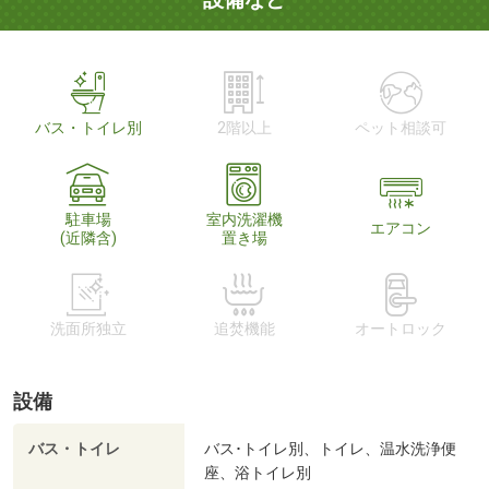
バス・トイレ別
2階以上
ペット相談可
駐車場
室内洗濯機
エアコン
(近隣含)
置き場
洗面所独立
追焚機能
オートロック
設備
バス・トイレ
バス･トイレ別、トイレ、温水洗浄便
座、浴トイレ別