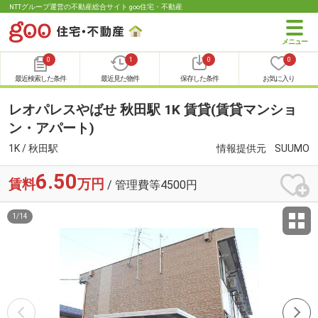
NTTグループ運営の不動産総合サイト goo住宅・不動産
0
1
0
0
最近検索した条件
最近見た物件
保存した条件
お気に入り
レオパレスやばせ 秋田駅 1K 賃貸(賃貸マンショ
ン・アパート)
1K / 秋田駅
情報提供元
SUUMO
6.50
賃料
万円
/ 管理費等4500円
1
/
14