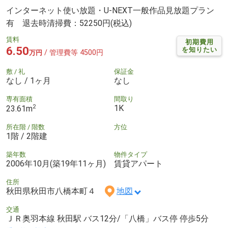
インターネット使い放題・U-NEXT一般作品見放題プラン
有 退去時清掃費：52250円(税込)
賃料
初期費用
6.50
を知りたい
/ 管理費等 4500円
万円
敷 / 礼
保証金
なし / 1ヶ月
なし
専有面積
間取り
2
1K
23.61m
所在階 / 階数
方位
1階 / 2階建
築年数
物件タイプ
2006年10月(築19年11ヶ月)
賃貸アパート
住所
秋田県秋田市八橋本町４
地図
交通
ＪＲ奥羽本線 秋田駅 バス12分/「八橋」バス停 停歩5分