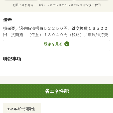
お問い合わせ先
（株）レオパレス２１レオパレスセンター秋田
備考
損保要／退去時清掃費５２２５０円、鍵交換費１６５００
円、抗菌施工（任意）１８０４０円（税込）／環境維持費
５５０円／月、更新手数料１６５００円／２年（税込）／
続きを見る
保証会社利用必：保証料：８３９９０円（契約内容により
１００～１２０％で変動有）※記載金額は１２０％の場合
特記事項
／仲介手数料不要／バストイレ別／エアコン／ＴＶインタ
ーホン／室内洗濯置／温水洗浄便座／宅配ボックス／光フ
ァイバー／電気コンロ／仲介手数料不要／家電付／家具付/
賃貸戸数:12戸
省エネ性能
エネルギー消費性
-