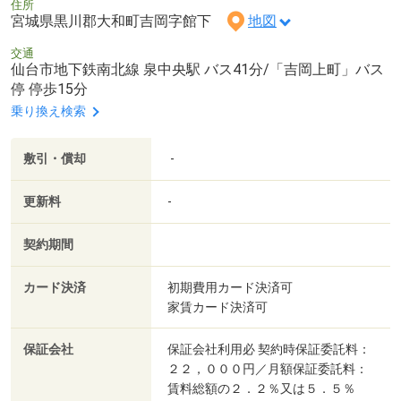
住所
宮城県黒川郡大和町吉岡字館下
地図
交通
仙台市地下鉄南北線 泉中央駅 バス41分/「吉岡上町」バス
停 停歩15分
乗り換え検索
敷引・償却
-
更新料
-
契約期間
カード決済
初期費用カード決済可
家賃カード決済可
保証会社
保証会社利用必 契約時保証委託料：
２２，０００円／月額保証委託料：
賃料総額の２．２％又は５．５％