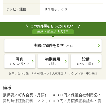
テレビ・通信
ＢＳ端子、ＣＳ
このお部屋をもっと知りたい！
無料・簡単入力2項目
実際に物件を見学
したい
写真
初期費用
設備
をもっと見たい
を聞く
について聞く
お問い合わせ先
いい部屋ネット大東建託リーシング（株）中野栄店
備考
損保要／町内会費（月額） ４３０円／保証会社利用必：
契約時保証委託料：２２，０００円／月額保証委託料：賃