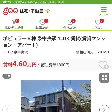
NTTグループ運営の不動産総合サイト goo住宅・不動産
0
1
0
0
最近検索した条件
最近見た物件
保存した条件
お気に入り
ポピュラーＢ棟 泉中央駅 1LDK 賃貸(賃貸マンシ
ョン・アパート)
1LDK / 泉中央駅
情報提供元
SUUMO
4.60
賃料
万円
/ 管理費等1800円
1
/
20