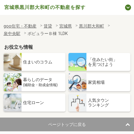
宮城県黒川郡大和町の不動産を探す
goo住宅・不動産
賃貸
宮城県
黒川郡大和町
泉中央駅
ポピュラーＢ棟 1LDK
お役立ち情報
「住みたい街」
住まいのコラム
を見つけよう
暮らしのデータ
家賃相場
(補助金・助成金情報)
人気タウン
住宅ローン
ランキング
ページトップに戻る