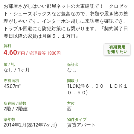
お部屋さがしはいい部屋ネットの大東建託で！ クロゼッ
ト・シューズボックスなど豊富なので、衣類や履き物の整
理がしやいです。インターホン越しに来訪者を確認でき、
トラブル回避にも防犯対策にも繋がります。『契約満了日
翌日以降の家賃は月額５．１万円』
賃料
初期費用
4.60
を知りたい
/ 管理費等 1800円
万円
敷 / 礼
保証金
なし / 1ヶ月
なし
専有面積
間取り
2
1LDK(洋６．００ ＬＤＫ１
45.07m
０．５０)
所在階 / 階数
方位
2階 / 2階建
西
築年数
物件タイプ
2014年2月(築12年7ヶ月)
賃貸アパート