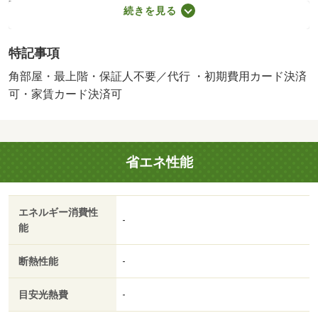
料総額の２．２％又は５．５％／退去時クリーニング費用
続きを見る
￥６００００が契約時必要。貸主インボイス登録あり／更
新事務手数料２２０００円／ｒｕｕｍサポート費用（月
特記事項
額）１９８０円／鍵セット費３３００円／『契約満了日翌
日以降の家賃は月額５．１万円』／バストイレ別／バルコ
角部屋・最上階・保証人不要／代行 ・初期費用カード決済
ニー／エアコン／クロゼット／フローリング／シャワー付
可・家賃カード決済可
洗面台／ＴＶインターホン／浴室乾燥機／室内洗濯置／シ
ューズボックス／追焚機能浴室／角住戸／温水洗浄便座／
洗面所独立／洗面化粧台／対面式キッチン／照明付／保証
省エネ性能
人不要／クッションフロア／エアコン２台／ＣＳ／物置／
浄水器／２４時間換気システム／複層ガラス／人感照明セ
ンサー／プロパンガス／室内物干機／ＢＳ／ＩＴ重説 対
エネルギー消費性
応物件／ＬＧＢＴフレンドリー／初期費用カード決済可／
-
能
家賃カード決済可／ＳＥＩＹＵ吉岡店（スーパー）まで５
５０ｍ／セブンイレブン大和陸上自衛隊前（コンビニ）ま
断熱性能
-
で４００ｍ／サンデー大和吉岡店（ホームセンター）まで
１６００ｍ／クスリのアオキ大和吉岡店（ドラッグスト
目安光熱費
-
ア）まで１６００ｍ／公立黒川病院（病院）まで２４００