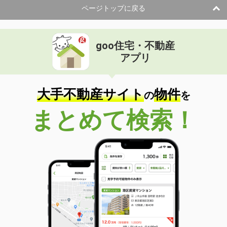
ページトップに戻る
goo住宅・不動産
アプリ
大手不動産サイト
物件
の
を
まとめて検索！