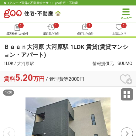
NTTグループ運営の不動産総合サイト goo住宅・不動産
0
1
0
0
最近検索した条件
最近見た物件
保存した条件
お気に入り
Ｂａａｎ大河原 大河原駅 1LDK 賃貸(賃貸マンシ
ョン・アパート)
1LDK / 大河原駅
情報提供元
SUUMO
5.20
賃料
万円
/ 管理費等2000円
1
/
20