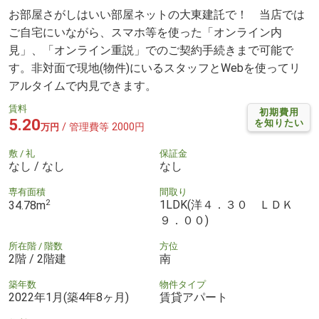
お部屋さがしはいい部屋ネットの大東建託で！ 当店では
ご自宅にいながら、スマホ等を使った「オンライン内
見」、「オンライン重説」でのご契約手続きまで可能で
す。非対面で現地(物件)にいるスタッフとWebを使ってリ
アルタイムで内見できます。
賃料
初期費用
5.20
を知りたい
/ 管理費等 2000円
万円
敷 / 礼
保証金
なし / なし
なし
専有面積
間取り
2
1LDK(洋４．３０ ＬＤＫ
34.78m
９．００)
所在階 / 階数
方位
2階 / 2階建
南
築年数
物件タイプ
2022年1月(築4年8ヶ月)
賃貸アパート