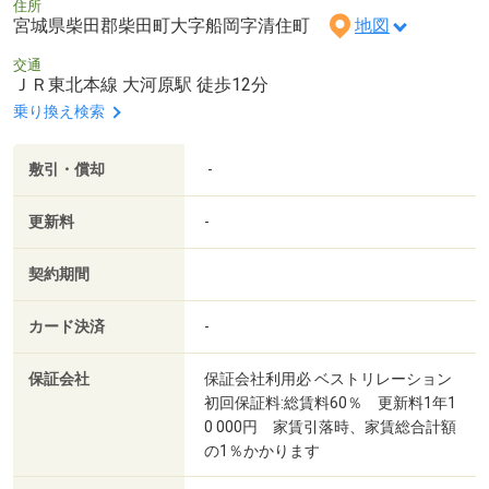
住所
宮城県柴田郡柴田町大字船岡字清住町
地図
交通
ＪＲ東北本線 大河原駅 徒歩12分
乗り換え検索
敷引・償却
-
更新料
-
契約期間
カード決済
-
保証会社
保証会社利用必 ベストリレーション
初回保証料:総賃料60％ 更新料1年1
0 000円 家賃引落時、家賃総合計額
の1％かかります