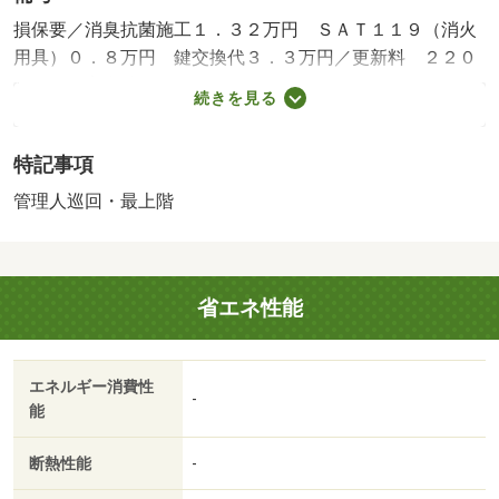
損保要／消臭抗菌施工１．３２万円 ＳＡＴ１１９（消火
用具）０．８万円 鍵交換代３．３万円／更新料 ２２０
００円 室内清掃費用 ４４０００円 レントサポート２
続きを見る
４（月額） １０００円（月額） 月払保険料 １０００
円（月額）／保証会社利用必：ベストリレーション初回保
特記事項
証料：総賃料６０％ 更新料１年１０ ０００円 家賃引
落時、家賃総合計額の１％かかります／退去時：エアコン
管理人巡回・最上階
クリーニング費１６５００円 短期解約違約金：１年未満
の解約は賃料２ヶ月分、１年以上２年未満の解約は賃料１
ヶ月分を賃借人が賃貸人に支払う／バストイレ別／バルコ
省エネ性能
ニー／エアコン／フローリング／ＴＶインターホン／オー
トロック／室内洗濯置／シューズボックス／追焚機能浴室
／温水洗浄便座／洗面所独立／宅配ボックス／対面式キッ
エネルギー消費性
チン／防犯カメラ／ＩＨクッキングヒーター／ウォークイ
-
能
ンクロゼット／ネット使用料不要／平面駐車場／プロパン
ガス／ＩＴ重説 対応物件／巡回管理／サン・マルシェ
断熱性能
-
大河原店（スーパー）まで６９４ｍ／Ａ・ＣＯＯＰ（Ａコ