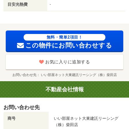
ープ） 大河原店（スーパー）まで１０６２ｍ／ファミリ
目安光熱費
-
ーマート 大河原高砂町店（コンビニ）まで６１５ｍ／セ
ブンイレブン大河原幸町店（コンビニ）まで４９９ｍ／ウ
エルシア大河原高砂店（ドラッグストア）まで６１７ｍ／
クスリのアオキ 大河原店（ドラッグストア）まで７９５
ｍ/賃貸戸数:8戸
無料・簡単2項目！
この物件にお問い合わせする
お気に入りに追加する
お問い合わせ先
いい部屋ネット大東建託リーシング（株）柴田店
不動産会社情報
お問い合わせ先
商号
いい部屋ネット大東建託リーシング
（株）柴田店