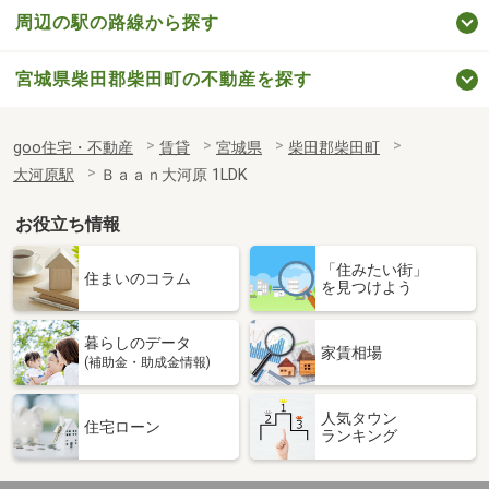
周辺の駅の路線から探す
宮城県柴田郡柴田町の不動産を探す
goo住宅・不動産
賃貸
宮城県
柴田郡柴田町
大河原駅
Ｂａａｎ大河原 1LDK
お役立ち情報
「住みたい街」
住まいのコラム
を見つけよう
暮らしのデータ
家賃相場
(補助金・助成金情報)
人気タウン
住宅ローン
ランキング