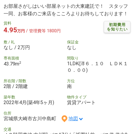
お部屋さがしはいい部屋ネットの大東建託で！ スタッフ
一同、お客様のご来店をこころよりお待ちしております！
賃料
初期費用
4.95
を知りたい
/ 管理費等 1800円
万円
敷 / 礼
保証金
なし / 2万円
なし
専有面積
間取り
2
1LDK(洋６．１０ ＬＤＫ１
43.79m
０．００)
所在階 / 階数
方位
2階 / 2階建
南
築年数
物件タイプ
2022年4月(築4年5ヶ月)
賃貸アパート
住所
宮城県大崎市古川中島町
地図
交通