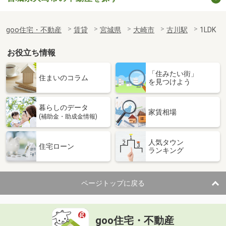
goo住宅・不動産
賃貸
宮城県
大崎市
古川駅
1LDK
お役立ち情報
「住みたい街」
住まいのコラム
を見つけよう
暮らしのデータ
家賃相場
(補助金・助成金情報)
人気タウン
住宅ローン
ランキング
ページトップに戻る
goo住宅・不動産