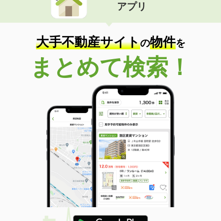
アプリ
大手不動産サイト
物件
の
を
まとめて検索！