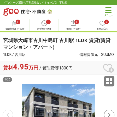
NTTグループ運営の不動産総合サイト goo住宅・不動産
0
1
0
0
最近検索した条件
最近見た物件
保存した条件
お気に入り
宮城県大崎市古川中島町 古川駅 1LDK 賃貸(賃貸
マンション・アパート)
1LDK / 古川駅
情報提供元
SUUMO
4.95
賃料
万円
/ 管理費等1800円
1
/
20