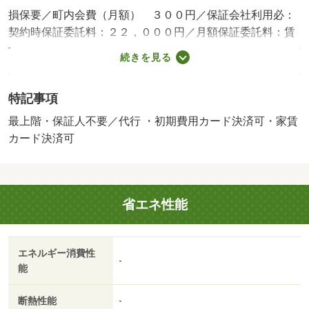
損保要／町内会費（月額） ３００円／保証会社利用必：
契約時保証委託料：２２，０００円／月額保証委託料：賃
料総額の２．２％又は５．５％／退去時クリーニング費用
続きを見る
￥６００００が契約時必要。貸主インボイス登録あり／更
新事務手数料２２０００円／ｒｕｕｍサポート費用（月
特記事項
額）１９８０円／鍵セット費３３００円／バストイレ別／
バルコニー／エアコン／ガスコンロ対応／クロゼット／フ
最上階・保証人不要／代行 ・初期費用カード決済可・家賃
ローリング／シャワー付洗面台／ＴＶインターホン／浴室
カード決済可
乾燥機／室内洗濯置／シューズボックス／システムキッチ
ン／南向き／追焚機能浴室／温水洗浄便座／洗面所独立／
洗面化粧台／駐輪場／宅配ボックス／防犯カメラ／照明付
省エネ性能
／全居室収納／保証人不要／エアコン２台／物置／ネット
使用料不要／浄水器／２４時間換気システム／複層ガラス
／プロパンガス／室内物干機／ＢＳ／ＩＴ重説 対応物件
エネルギー消費性
／ＬＧＢＴフレンドリー／初期費用カード決済可／家賃カ
-
能
ード決済可／みやぎ生協 古川南店（スーパー）まで３０
０ｍ／セブンイレブン古川中里５丁目店（コンビニ）まで
断熱性能
-
８５０ｍ／クスリのアオキ古川稲葉店（ドラッグストア）