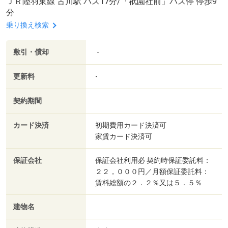
ＪＲ陸羽東線 古川駅 バス17分/「祇園社前」バス停 停歩9
分
乗り換え検索
敷引・償却
-
更新料
-
契約期間
カード決済
初期費用カード決済可
家賃カード決済可
保証会社
保証会社利用必 契約時保証委託料：
２２，０００円／月額保証委託料：
賃料総額の２．２％又は５．５％
建物名