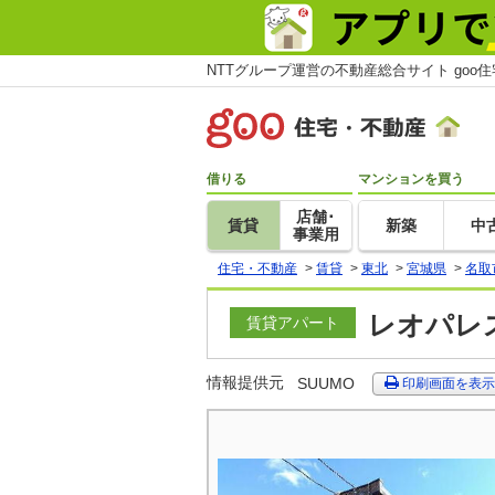
NTTグループ運営の不動産総合サイト goo
借りる
マンションを買う
店舗･
賃貸
新築
中
事業用
住宅・不動産
>
賃貸
>
東北
>
宮城県
>
名取
レオパレス
賃貸アパート
情報提供元
SUUMO
印刷画面を表示