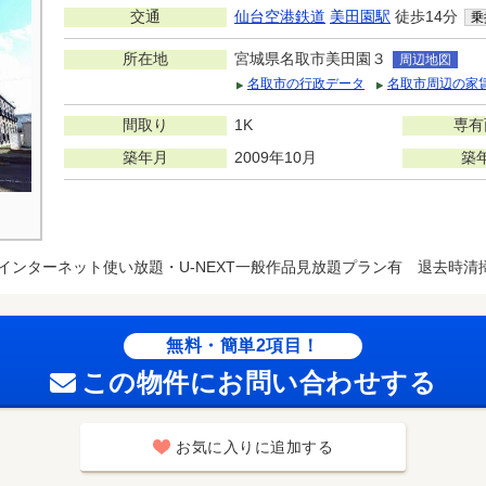
交通
仙台空港鉄道
美田園駅
徒歩14分
乗
所在地
宮城県名取市美田園３
周辺地図
名取市の行政データ
名取市周辺の家
間取り
1K
専有
築年月
2009年10月
築
インターネット使い放題・U-NEXT一般作品見放題プラン有 退去時清掃費
無料・簡単2項目！
この物件にお問い合わせする
お気に入りに追加する