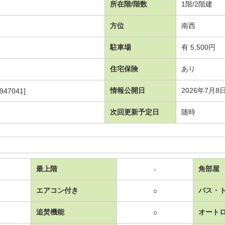
所在階/階数
1階/2階建
方位
南西
駐車場
有 5,500円
住宅保険
あり
情報公開日
2026年7月8
947041]
次回更新予定日
随時
最上階
角部屋
-
エアコン付き
バス・
○
追焚機能
オート
○