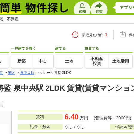
住宅・不動産
1
最近見た物件
保
一戸建てを買う
建てる
投資する
不動産
古
新築
中古
土地
土地活用
投資
市
>
泉区
>
泉中央駅
>
クレール将監 2LDK
監 泉中央駅 2LDK 賃貸(賃貸マンショ
6.40
賃料
万円 (管理費等：2000円)
礼金・敷金
なし / なし
保証金/