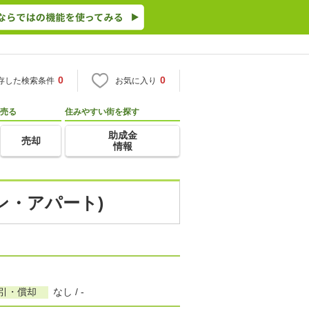
0
0
存した検索条件
お気に入り
売る
住みやすい街を探す
助成金
売却
情報
ン・アパート)
敷引・償却
なし / -