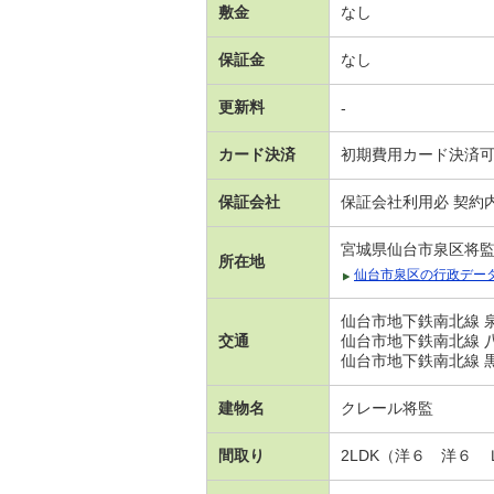
敷金
なし
保証金
なし
更新料
-
カード決済
初期費用カード決済
保証会社
保証会社利用必 契約
宮城県仙台市泉区将
所在地
仙台市泉区の行政デー
仙台市地下鉄南北線 泉
交通
仙台市地下鉄南北線 八
仙台市地下鉄南北線 黒松
建物名
クレール将監
間取り
2LDK（洋６ 洋６