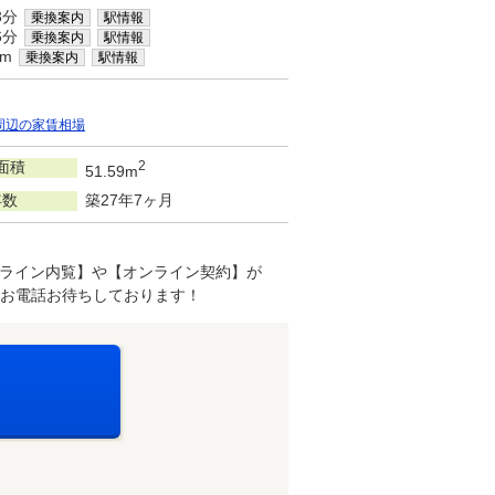
3分
乗換案内
駅情報
6分
乗換案内
駅情報
km
乗換案内
駅情報
周辺の家賃相場
面積
2
51.59m
年数
築27年7ヶ月
ンライン内覧】や【オンライン契約】が
1へお電話お待ちしております！