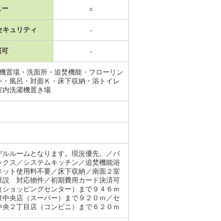
ニー
○
セキュリティ
-
居可
-
濯機置場・洗面所・追焚機能・フローリン
ン・風呂・対面Ｋ・床下収納・浴トイレ
室内洗濯機置き場
デルルームとなります。現況優先。／バ
ックス／システムキッチン／追焚機能浴
ネット使用料不要／床下収納／南面２室
重説 対応物件／初期費用カード決済可
（ショッピングセンター）まで９４６ｍ
泉中央店（スーパー）まで９２０ｍ／セ
中央２丁目店（コンビニ）まで６２０ｍ