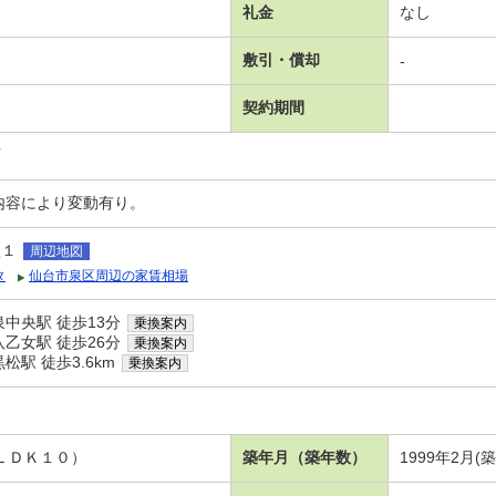
礼金
なし
敷引・償却
-
契約期間
可
内容により変動有り。
監１
周辺地図
タ
仙台市泉区周辺の家賃相場
中央駅 徒歩13分
乗換案内
乙女駅 徒歩26分
乗換案内
駅 徒歩3.6km
乗換案内
 ＬＤＫ１０）
築年月（築年数）
1999年2月(