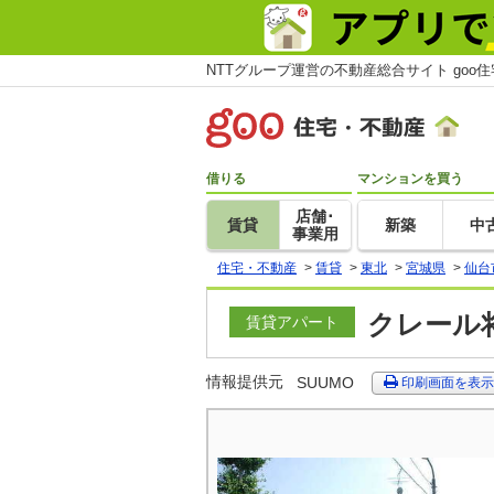
NTTグループ運営の不動産総合サイト goo
借りる
マンションを買う
店舗･
賃貸
新築
中
事業用
住宅・不動産
>
賃貸
>
東北
>
宮城県
>
仙台
クレール将
賃貸アパート
情報提供元
SUUMO
印刷画面を表示