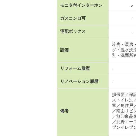
モニタ付インターホン
○
ガスコンロ可
-
宅配ボックス
-
冷房・暖房
設備
グ・温水洗
別・洗面所
リフォーム履歴
-
リノベーション履歴
-
損保要／保
ストイレ別
室／角住戸
備考
／南面リビ
／無印良品
／北野エー
ブンイレブ