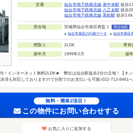
交通
仙台市地下鉄南北線
泉中央駅
徒歩1
仙台市地下鉄南北線
八乙女駅
徒歩2
仙台市地下鉄南北線
黒松駅
徒歩3.6
所在地
宮城県仙台市泉区将監１
周辺地図
仙台市泉区の行政データ
仙台市泉区
間取り
2LDK
専有
築年月
1999年2月
築
内！インターネット無料2LDK★ 弊社は仙台駅徒歩2分の立地！【オ
済も対応しておりますので分割でのお支払いも可能♪022-713-846
無料・簡単2項目！
この物件にお問い合わせする
お気に入りに追加する