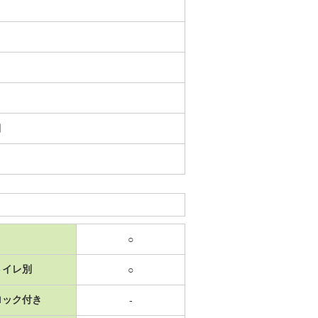
日
○
トイレ別
○
ロック付き
-