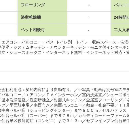
フローリング
バルコ
○
浴室乾燥機
24時間
-
ペット相談可
二人入
-
・エアコン・バルコニー・バス･トイレ別・トイレ・収納スペース・洗
浄便座・システムキッチン・カウンターキッチン・モニタ付インターホ
独立・シューズボックス・インターネット無料・インターネット対応・
証会社利用必：契約内容により変動有り。／※写真・動画は別号室のモ
／バルコニー／エアコン／ＴＶインターホン／室内洗濯置／シューズボ
／温水洗浄便座／洗面所独立／対面式キッチン／全居室フローリング／
ング／平面駐車場／南西向き／南面バルコニー／敷金・礼金不要／ＩＴ
泉中央セルバ店（ショッピングセンター）まで８５５ｍ／セルバテラス
ス仙台セルバ店（スーパー）まで８７８ｍ／カルディコーヒーファーム
ン仙台泉区役所前店（コンビニ）まで３１３ｍ／セブンイレブン仙台泉