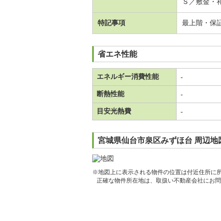
Ｓ／敷金・
特記事項
最上階・保
省エネ性能
エネルギー消費性能
-
断熱性能
-
目安光熱費
-
宮城県仙台市泉区みずほ台 周辺地
※地図上に表示される物件の位置は付近住所に
正確な物件所在地は、取扱い不動産会社にお問