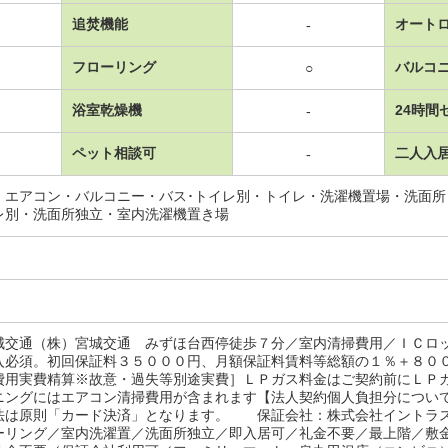
追焚機能
オート
-
フローリング
バルコ
○
浴室乾燥機
24時間
-
ペット相談可
二人入
-
・エアコン・バルコニー・バス･トイレ別・トイレ・洗濯機置場・洗面
レ別・洗面所独立・室内洗濯機置き場
城交通（株）宮城交通 みずほ台西停徒歩７分／室内清掃費用／ＩＣロ
入必須。初回保証料３５０００円、月額保証料賃料等総額の１％＋８０
費用実費精算※故意・過失等別途実費］ＬＰガス料金はご契約前にＬＰ
ニングにはエアコン清掃費用が含まれます【法人契約個人負担分につい
法は原則「カード決済」となります。 保証会社：株式会社イントラ
ーリング／室内洗濯置／洗面所独立／即入居可／礼金不要／最上階／敷