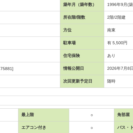
築年月（築年数）
1996年9月(築
所在階/階数
2階/2階建
方位
南東
駐車場
有 5,500円
住宅保険
あり
情報公開日
2026年7月8
75881]
次回更新予定日
随時
最上階
角部屋
○
エアコン付き
バス・
○