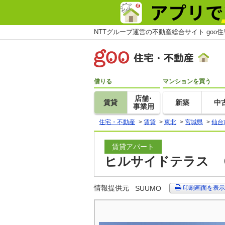
NTTグループ運営の不動産総合サイト goo
借りる
マンションを買う
店舗･
賃貸
新築
中
事業用
住宅・不動産
>
賃貸
>
東北
>
宮城県
>
仙台
賃貸アパート
ヒルサイドテラス Ｃ
情報提供元
SUUMO
印刷画面を表示