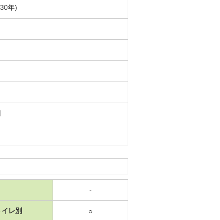
30年)
日
-
トイレ別
○