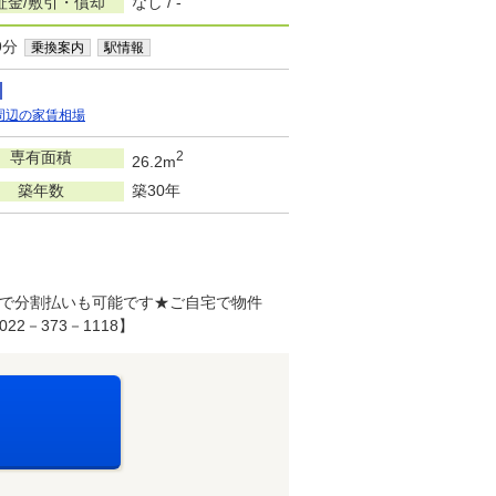
証金/敷引・償却
なし / -
9分
乗換案内
駅情報
周辺の家賃相場
専有面積
2
26.2m
築年数
築30年
で分割払いも可能です★ご自宅で物件
－373－1118】