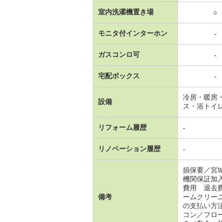
室内洗濯機置き場
○
モニタ付インターホン
-
ガスコンロ可
-
宅配ボックス
-
冷房・暖房
設備
ス・浴トイ
リフォーム履歴
-
リノベーション履歴
-
損保要／宮
機関保証加
費用 退去
備考
ームクリー
の支払い方
コン／フロ