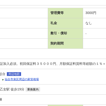
管理費等
3000円
礼金
なし
敷引・償却
-
契約期間
保証加入必須。初回保証料３５０００円、月額保証料賃料等総額の１％
ほ台
周辺地図
仙台市泉区周辺の家賃相場
乙女駅 徒歩19分
乗換案内
棟