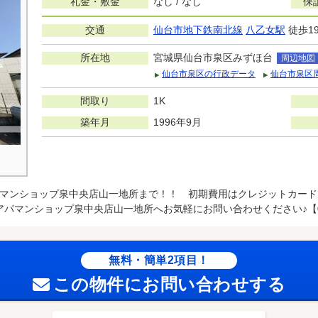
礼金・敷金
なし / なし
保
交通
仙台市地下鉄南北線
八乙女駅
徒歩1
所在地
宮城県仙台市泉区みずほ台
周辺地図
仙台市泉区の行政データ
仙台市泉区
間取り
1K
築年月
1996年9月
マンショップ泉中央店山一地所まで！！ 初期費用はクレジットカード
パマンショップ泉中央店山一地所へお気軽にお問い合わせください♪【022
無料・簡単2項目！
この物件にお問い合わせする