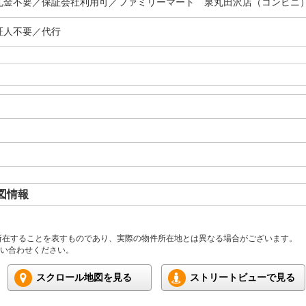
礼金不要／保証会社利用可／ファミリーマート 泉丸田沢店（コンビニ）
証人不要／代行
図情報
所在することを表すものであり、実際の物件所在地とは異なる場合がございます。
い合わせください。
スクロール地図を見る
ストリートビューで見る