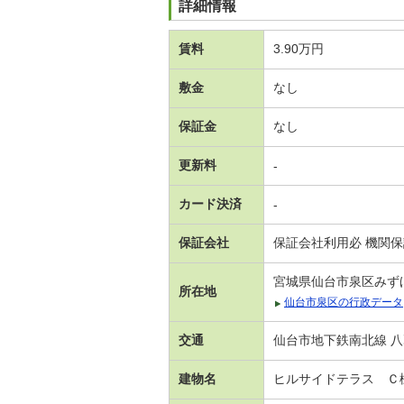
詳細情報
賃料
3.90万円
敷金
なし
保証金
なし
更新料
-
カード決済
-
保証会社
保証会社利用必 機関
宮城県仙台市泉区みず
所在地
仙台市泉区の行政データ
交通
仙台市地下鉄南北線 八
建物名
ヒルサイドテラス Ｃ