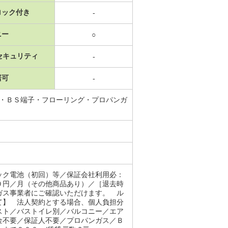
ロック付き
-
ニー
○
セキュリティ
-
居可
-
所・ＢＳ端子・フローリング・プロパンガ
ック電池（初回）等／保証会社利用必：
０円／月（その他商品あり）／［退去時
ガス事業者にご確認いただけます。 ル
て】 法人契約とする場合、個人負担分
スト／バストイレ別／バルコニー／エア
金不要／保証人不要／プロパンガス／Ｂ