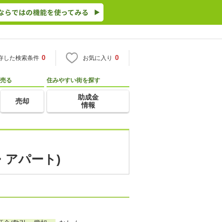
0
0
存した検索条件
お気に入り
売る
住みやすい街を探す
助成金
売却
情報
・アパート)