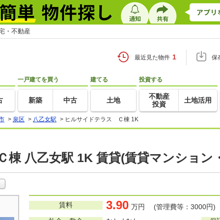
住宅・不動産
1
最近見た物件
保
一戸建てを買う
建てる
投資する
不動産
古
新築
中古
土地
土地活用
投資
市
>
泉区
>
八乙女駅
>
ヒルサイドテラス Ｃ棟 1K
棟 八乙女駅 1K 賃貸(賃貸マンション
3.90
賃料
万円 (管理費等：3000円)