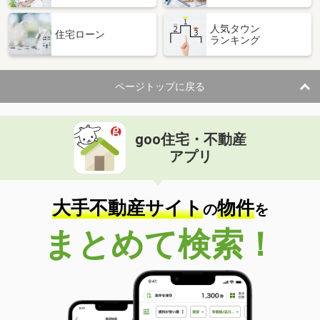
人気タウン
住宅ローン
ランキング
ページトップに戻る
goo住宅・不動産
アプリ
大手不動産サイト
物件
の
を
まとめて検索！