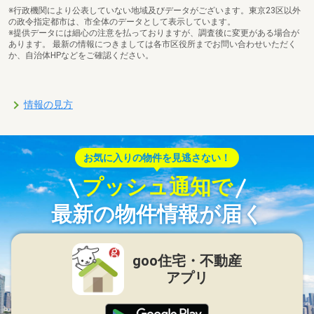
※行政機関により公表していない地域及びデータがございます。東京23区以外
の政令指定都市は、市全体のデータとして表示しています。
※提供データには細心の注意を払っておりますが、調査後に変更がある場合が
あります。 最新の情報につきましては各市区役所までお問い合わせいただく
か、自治体HPなどをご確認ください。
情報の見方
お気に入りの物件を見逃さない！
プッシュ通知で
最新の物件情報が届く
goo住宅・不動産
アプリ