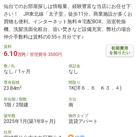
仙台でのお部屋探しは情報量、経験豊富な当店にお任せ下
さい！ JR東北線「太子堂」徒歩11分。商業施設が多くお
買物も便利。インターネット無料☆宅配BOX、浴室乾燥
機、洗髪洗面化粧台、追い焚きなど設備充実。弊社の場合
仲介手数料は賃料の0.55ヶ月分です♪
賃料
初期費用
6.10
を知りたい
/ 管理費等 3500円
万円
敷 / 礼
保証金
なし / 1ヶ月
なし
専有面積
間取り
2
1K(洋６．６ Ｋ３．４)
23.84m
所在階 / 階数
方位
1階 / 2階建
南
築年数
物件タイプ
2025年1月(築1年8ヶ月)
賃貸アパート
住所