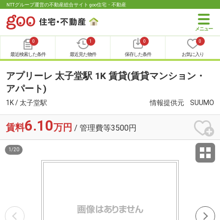
NTTグループ運営の不動産総合サイト goo住宅・不動産
0
1
0
0
最近検索した条件
最近見た物件
保存した条件
お気に入り
アプリーレ 太子堂駅 1K 賃貸(賃貸マンション・
アパート)
1K / 太子堂駅
情報提供元
SUUMO
6.10
賃料
万円
/ 管理費等3500円
1
/
20