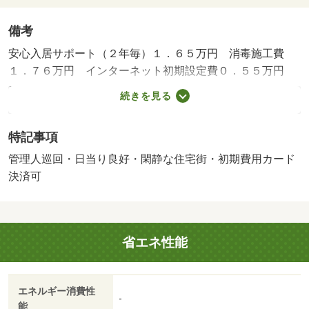
備考
安心入居サポート（２年毎）１．６５万円 消毒施工費
１．７６万円 インターネット初期設定費０．５５万円
カードキー設定費０．５５万円／更新料 １６５００円／
続きを見る
保証会社利用必：初回保証料賃料等の１００％・月額引落
手数料賃料等の１％／仲介手数料０．５５０ヶ月／普通借
特記事項
家０２年０ヶ月／事務所利用不可／■内見代行・写真撮影
／動画撮影／ＷＥＢ契約等来店不要でご契約可能です。お
管理人巡回・日当り良好・閑静な住宅街・初期費用カード
気軽にご相談下さい■／バストイレ別／バルコニー／エア
決済可
コン／ガスコンロ対応／クロゼット／フローリング／シャ
ワー付洗面台／ＴＶインターホン／浴室乾燥機／室内洗濯
置／陽当り良好／シューズボックス／システムキッチン／
省エネ性能
南向き／追焚機能浴室／温水洗浄便座／脱衣所／洗面所独
立／洗面化粧台／２口コンロ／駐輪場／宅配ボックス／閑
静な住宅地／敷金不要／全居室収納／全居室洋室／カード
エネルギー消費性
キー／全居室フローリング／仲手０．５５ヶ月／駅まで平
-
能