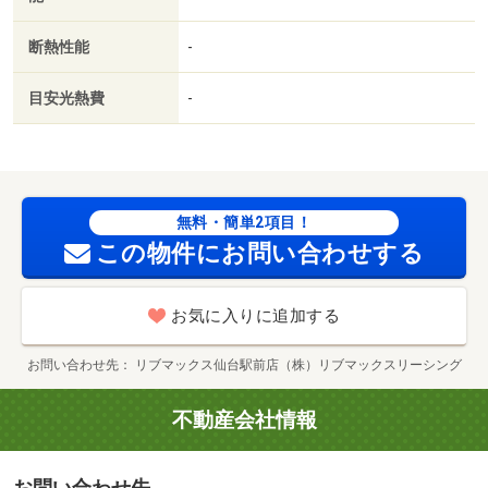
坦／ネット使用料不要／２４時間換気システム／複層ガラ
ス／平坦地／２駅利用可／敷地内ごみ置き場／プロパンガ
断熱性能
-
ス／洗面所にドア／室内物干機／ＩＴ重説 対応物件／Ｌ
ＧＢＴフレンドリー／初期費用カード決済可／巡回管理／
目安光熱費
-
ローソン 仙台郡山七丁目店（コンビニ）まで７０ｍ／ツ
ルハドラッグ 仙台太子堂店（ドラッグストア）まで１９
１ｍ／仙台諏訪郵便局（郵便局）まで２２９ｍ／みやぎ生
協 太子堂店（スーパー）まで３１２ｍ／ヨークベニマ
ル 太子堂店（スーパー）まで４２８ｍ／太子堂（その
無料・簡単2項目！
他）まで５００ｍ/賃貸戸数:22戸
この物件にお問い合わせする
お気に入りに追加する
お問い合わせ先
リブマックス仙台駅前店（株）リブマックスリーシング
不動産会社情報