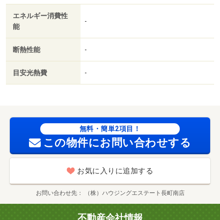
南面リビング／始発駅／敷地内ごみ置き場／平面駐車場／
エネルギー消費性
洗面所にドア／南面バルコニー／室内物干機／敷金・礼金
-
能
不要／ＩＴ重説 対応物件／初期費用カード決済可／ＣＯ
ＯＰ ＭＩＹＡＧＩ富沢店（スーパー）まで７８６ｍ／ア
断熱性能
-
クロスプラザ富沢西（ショッピングセンター）まで５５８
ｍ／ヨークベニマル富沢西店（スーパー）まで７８４ｍ／
目安光熱費
-
ミニストップ仙台富沢西店（コンビニ）まで３３０ｍ／ツ
ルハドラッグ仙台富沢西店（ドラッグストア）まで４４７
ｍ／仙台泉崎郵便局（郵便局）まで１１５７ｍ
無料・簡単2項目！
この物件にお問い合わせする
お気に入りに追加する
お問い合わせ先
（株）ハウジングエステート長町南店
不動産会社情報