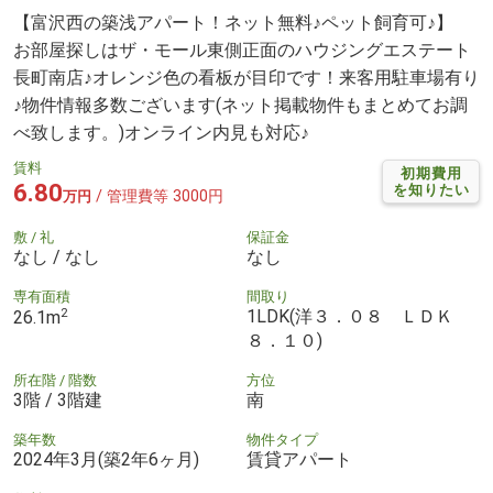
【富沢西の築浅アパート！ネット無料♪ペット飼育可♪】
お部屋探しはザ・モール東側正面のハウジングエステート
長町南店♪オレンジ色の看板が目印です！来客用駐車場有り
♪物件情報多数ございます(ネット掲載物件もまとめてお調
べ致します。)オンライン内見も対応♪
賃料
初期費用
6.80
を知りたい
/ 管理費等 3000円
万円
敷 / 礼
保証金
なし / なし
なし
専有面積
間取り
2
1LDK(洋３．０８ ＬＤＫ
26.1m
８．１０)
所在階 / 階数
方位
3階 / 3階建
南
築年数
物件タイプ
2024年3月(築2年6ヶ月)
賃貸アパート