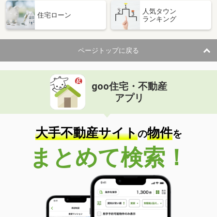
人気タウン
住宅ローン
ランキング
ページトップに戻る
goo住宅・不動産
アプリ
大手不動産サイト
物件
の
を
まとめて検索！