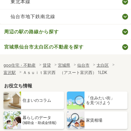
東北本線
仙台市地下鉄南北線
周辺の駅の路線から探す
宮城県仙台市太白区の不動産を探す
goo住宅・不動産
賃貸
宮城県
仙台市
太白区
富沢駅
Ａｓｕｉｔ富沢西 （アスート富沢西） 1LDK
お役立ち情報
「住みたい街」
住まいのコラム
を見つけよう
暮らしのデータ
家賃相場
(補助金・助成金情報)