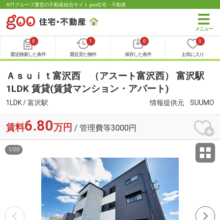
NTTグループ運営の不動産総合サイト goo住宅・不動産
0
1
0
0
最近検索した条件
最近見た物件
保存した条件
お気に入り
Ａｓｕｉｔ富沢西 （アスート富沢西） 富沢駅
1LDK 賃貸(賃貸マンション・アパート)
1LDK / 富沢駅
情報提供元
SUUMO
6.80
賃料
万円
/ 管理費等3000円
1
/
20