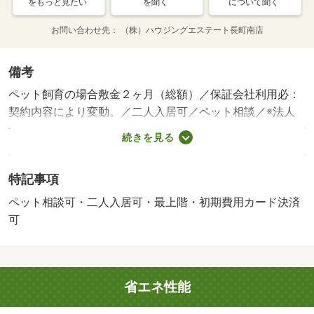
をもっと見たい
を聞く
について聞く
お問い合わせ先
（株）ハウジングエステート長町南店
備考
ペット飼育の場合敷金２ヶ月（総額）／保証会社利用必：
契約内容により変動。／二人入居可／ペット相談／※法人
契約時：敷金２ヶ月・礼金１ヶ月 ※写真・動画は同物件
続きを見る
別部屋モデルとなります。現況優先。ペット相談：小型犬
可猫可（２匹まで可）／バストイレ別／バルコニー／エア
特記事項
コン／クロゼット／シャワー付洗面台／ＴＶインターホン
／浴室乾燥機／オートロック／室内洗濯置／シューズボッ
ペット相談可・二人入居可・最上階・初期費用カード決済
クス／システムキッチン／南向き／追焚機能浴室／温水洗
可
浄便座／脱衣所／洗面所独立／２口コンロ／駐輪場／宅配
ボックス／光ファイバー／最上階／防犯カメラ／ペット相
談／ＩＨクッキングヒーター／照明付／全居室洋室／全居
省エネ性能
室フローリング／ネット専用回線／駅まで平坦／ネット使
用料不要／２４時間換気システム／複層ガラス／平坦地／