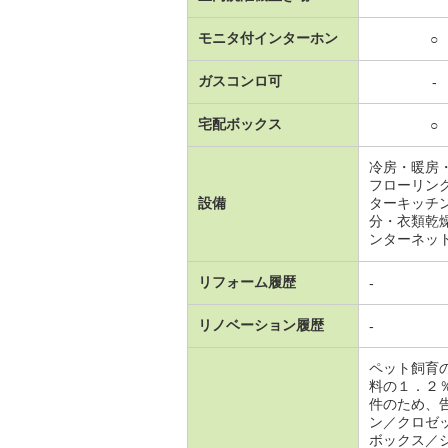
モニタ付インターホン
○
ガスコンロ可
-
宅配ボックス
○
冷房・暖房
フローリン
設備
ターキッチ
分・衣類乾
ンターネッ
リフォーム履歴
-
リノベーション履歴
-
ペット飼育
料の１．２
件のため、
ン／クロゼ
ボックス／