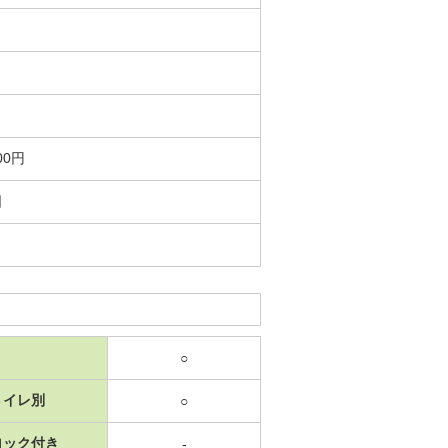
00円
日
○
トイレ別
○
ロック付き
-