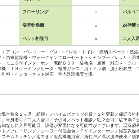
フローリング
バルコ
○
浴室乾燥機
24時間
○
ペット相談可
二人入
○
・エアコン・バルコニー・バス･トイレ別・トイレ・収納スペース・洗
グ・浴室乾燥機・ウォークインクローゼット・シャンプードレッサ・温
ン・モニタ付インターホン・宅配ＢＯＸ・駐輪場・風呂・対面Ｋ・クロ
燥機・ＩＨクッキングヒータ・複層ガラス・浴トイレ別・洗面所独立・
ト無料・インターネット対応・室内洗濯機置き場
の場合敷金２ヶ月（総額）／ハイムズクラブ会費／２年更新／保証会社
％／単身者可／二人入居可／子供可／ペット相談／駐２台可／駐車場２
告知なしに入居可能日、設備が変更になる可能性がございます。現況優
ット／フローリング／シャワー付洗面台／ＴＶインターホン／浴室乾燥
システムキッチン／南向き／追焚機能浴室／角住戸／温水洗浄便座／脱