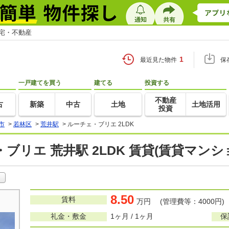
住宅・不動産
1
最近見た物件
保
一戸建てを買う
建てる
投資する
不動産
古
新築
中古
土地
土地活用
投資
市
>
若林区
>
荒井駅
>
ルーチェ・ブリエ 2LDK
ブリエ 荒井駅 2LDK 賃貸(賃貸マン
8.50
賃料
万円 (管理費等：4000円)
礼金・敷金
1ヶ月 / 1ヶ月
保