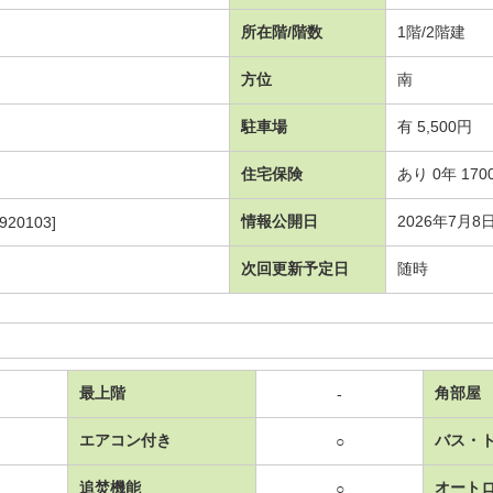
所在階/階数
1階/2階建
方位
南
駐車場
有 5,500円
住宅保険
あり 0年 170
情報公開日
2026年7月8
920103]
次回更新予定日
随時
最上階
角部屋
-
エアコン付き
バス・
○
追焚機能
オート
○