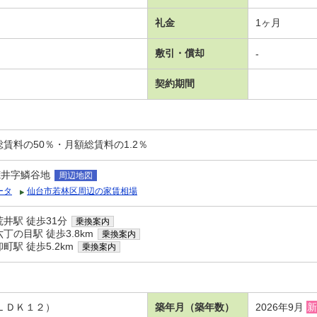
礼金
1ヶ月
敷引・償却
-
契約期間
賃料の50％・月額総賃料の1.2％
荒井字鱗谷地
周辺地図
ータ
仙台市若林区周辺の家賃相場
井駅 徒歩31分
乗換案内
丁の目駅 徒歩3.8km
乗換案内
駅 徒歩5.2km
乗換案内
 ＬＤＫ１２）
築年月（築年数）
2026年9月
新