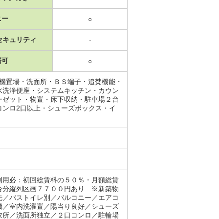
ニー
○
セキュリティ
-
居可
○
濯機置場・洗面所・ＢＳ端子・追焚機能・
水洗浄便座・システムキッチン・カウン
ーゼット・物置・床下収納・駐車場２台
コンロ2口以上・シューズボックス・イ
利用必：初回総賃料の５０％・月額総賃
台分縦列区画７７００円あり ※新築物
先／バストイレ別／バルコニー／エアコ
機／室内洗濯置／陽当り良好／シューズ
衣所／洗面所独立／２口コンロ／駐輪場