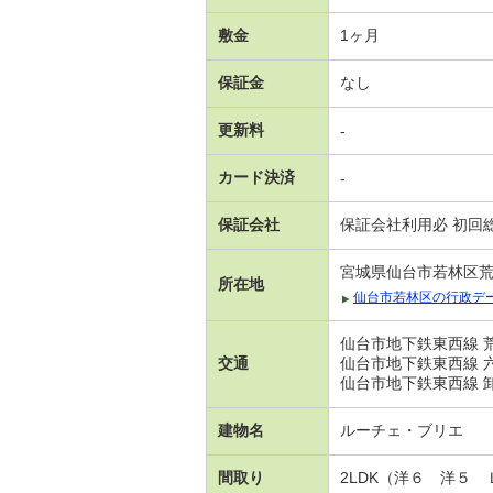
敷金
1ヶ月
保証金
なし
更新料
-
カード決済
-
保証会社
保証会社利用必 初回総
宮城県仙台市若林区
所在地
仙台市若林区の行政デ
仙台市地下鉄東西線 荒
交通
仙台市地下鉄東西線 六
仙台市地下鉄東西線 卸町
建物名
ルーチェ・ブリエ
間取り
2LDK（洋６ 洋５