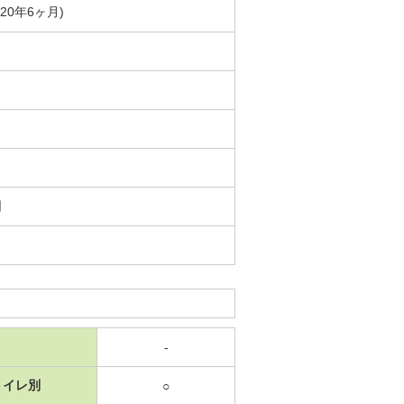
築20年6ヶ月)
日
-
トイレ別
○