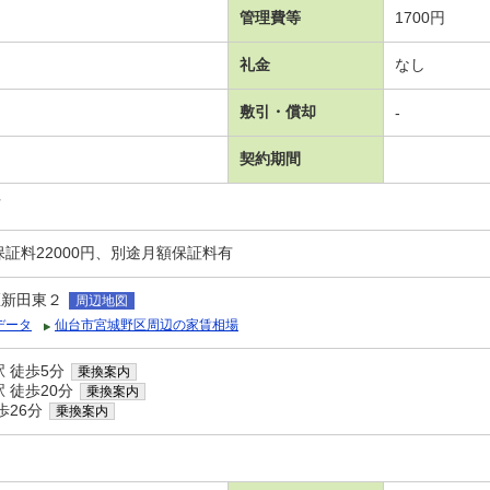
管理費等
1700円
礼金
なし
敷引・償却
-
契約期間
可
証料22000円、別途月額保証料有
区新田東２
周辺地図
データ
仙台市宮城野区周辺の家賃相場
 徒歩5分
乗換案内
 徒歩20分
乗換案内
歩26分
乗換案内
Ｃ