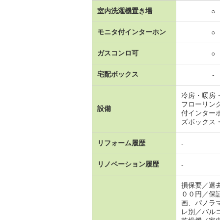
室内洗濯機置き場
○
モニタ付インターホン
○
ガスコンロ可
○
宅配ボックス
-
冷房・暖房
フローリン
設備
付インター
ズボックス
リフォーム履歴
-
リノベーション履歴
-
損保要／退
００円／保
画、パノラ
レ別／バル