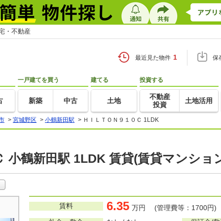
住宅・不動産
1
最近見た物件
保
一戸建てを買う
建てる
投資する
不動産
古
新築
中古
土地
土地活用
投資
市
>
宮城野区
>
小鶴新田駅
>
ＨＩＬＴＯＮ９１０Ｃ 1LDK
 小鶴新田駅 1LDK 賃貸(賃貸マンショ
6.35
賃料
万円 (管理費等：1700円)