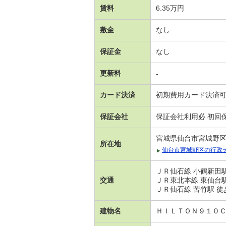
賃料
6.35万円
敷金
なし
保証金
なし
更新料
-
カード決済
初期費用カード決済
保証会社
保証会社利用必 初回保
宮城県仙台市宮城野
所在地
仙台市宮城野区の行政
ＪＲ仙石線 小鶴新田駅
交通
ＪＲ東北本線 東仙台駅
ＪＲ仙石線 苦竹駅 徒
建物名
ＨＩＬＴＯＮ９１０