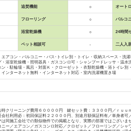
追焚機能
オート
○
フローリング
バルコ
○
浴室乾燥機
24時間
○
ペット相談可
二人入
-
・エアコン・バルコニー・バス･トイレ別・トイレ・収納スペース・洗
グ・浴室乾燥機・照明器具・ガスコンロ可・シャンプードレッサ・温水
ホン・駐輪場・風呂・対面Ｋ・クローゼット・衣類乾燥機・浴トイレ別
・インターネット無料・インターネット対応・室内洗濯機置き場
去時クリーニング費用６００００円 鍵セット費：３３００円／ｒｕｕ
証会社利用必：初回保証料２２０００円、別途月額保証料有／単身者可
マは同施工会社での類似物件での掲載となり、実際の部屋ではございま
コニー／エアコン／ガスコンロ対応／クロゼット／フローリング／シャ