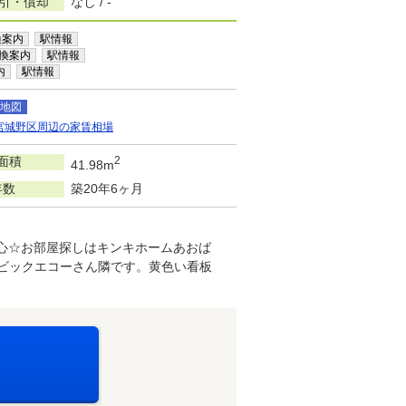
敷引・償却
なし / -
換案内
駅情報
換案内
駅情報
内
駅情報
地図
宮城野区周辺の家賃相場
面積
2
41.98m
年数
築20年6ヶ月
心☆お部屋探しはキンキホームあおば
のビックエコーさん隣です。黄色い看板