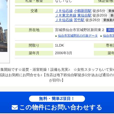
礼金・敷金
なし / なし
保証金/
交通
ＪＲ仙石線
小鶴新田駅
徒歩5分
乗
ＪＲ東北本線
東仙台駅
徒歩20分
乗
ＪＲ仙石線
苦竹駅
徒歩26分
乗換案
所在地
宮城県仙台市宮城野区新田東２
周辺
仙台市宮城野区の行政データ
仙台市
間取り
1LDK
専有
築年月
2006年3月
築
募集開始です☆追焚・浴室乾燥！設備も充実♪ ☆女性スタッフもいて安
談はお気軽にお問合せを♪【当店は地下鉄仙台駅徒歩1分!あおば通沿
が目印♪】
無料・簡単2項目！
この物件にお問い合わせする