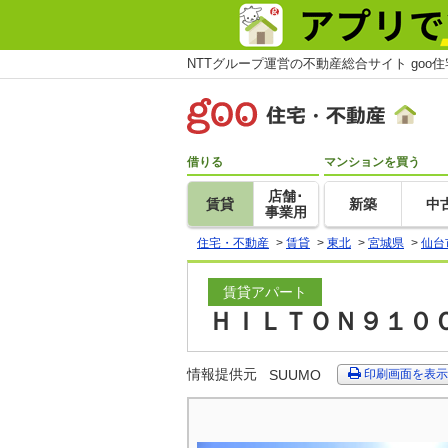
NTTグループ運営の不動産総合サイト goo
借りる
マンションを買う
店舗･
賃貸
新築
中
事業用
住宅・不動産
>
賃貸
>
東北
>
宮城県
>
仙台
賃貸アパート
ＨＩＬＴＯＮ９１０Ｃ
情報提供元
SUUMO
印刷画面を表示