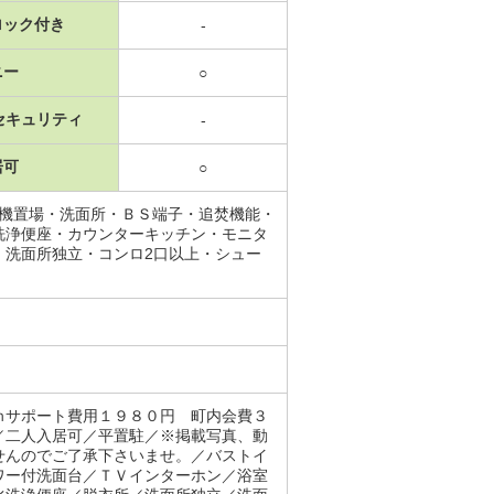
ロック付き
-
ニー
○
セキュリティ
-
居可
○
濯機置場・洗面所・ＢＳ端子・追焚機能・
洗浄便座・カウンターキッチン・モニタ
・洗面所独立・コンロ2口以上・シュー
ｍサポート費用１９８０円 町内会費３
／二人入居可／平置駐／※掲載写真、動
せんのでご了承下さいませ。／バストイ
ワー付洗面台／ＴＶインターホン／浴室