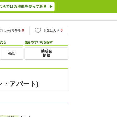
0
0
存した検索条件
お気に入り
売る
住みやすい街を探す
助成金
売却
情報
ン・アパート)