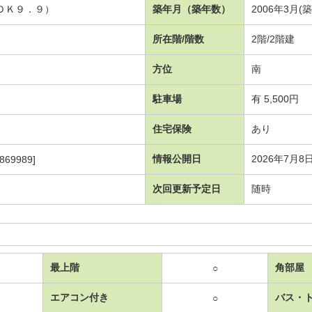
ＬＤＫ９．９）
築年月（築年数）
2006年3月(
所在階/階数
2階/2階建
方位
南
駐車場
有 5,500円
住宅保険
あり
情報公開日
2026年7月8
869989]
次回更新予定日
随時
最上階
角部屋
○
エアコン付き
バス・
○