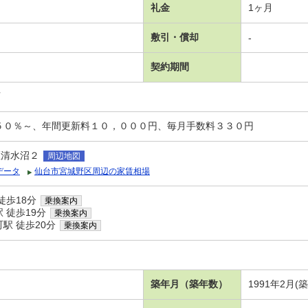
礼金
1ヶ月
敷引・償却
-
契約期間
可
５０％～、年間更新料１０，０００円、毎月手数料３３０円
区清水沼２
周辺地図
データ
仙台市宮城野区周辺の家賃相場
徒歩18分
乗換案内
 徒歩19分
乗換案内
駅 徒歩20分
乗換案内
築年月（築年数）
1991年2月(