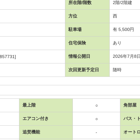
所在階/階数
2階/2階建
方位
西
駐車場
有 5,500円
住宅保険
あり
情報公開日
2026年7月8
857731]
次回更新予定日
随時
最上階
角部屋
○
エアコン付き
バス・
○
追焚機能
オート
-