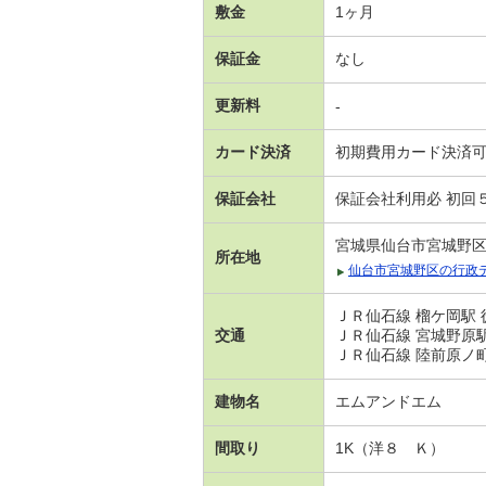
敷金
1ヶ月
保証金
なし
更新料
-
カード決済
初期費用カード決済
保証会社
保証会社利用必 初回
宮城県仙台市宮城野
所在地
仙台市宮城野区の行政
ＪＲ仙石線 榴ケ岡駅 
交通
ＪＲ仙石線 宮城野原駅
ＪＲ仙石線 陸前原ノ町
建物名
エムアンドエム
間取り
1K（洋８ Ｋ）