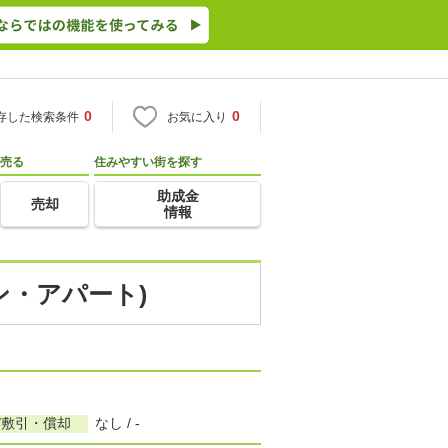
0
0
存した検索条件
お気に入り
売る
住みやすい街を探す
助成金
売却
情報
ン・アパート)
/敷引・償却
なし / -