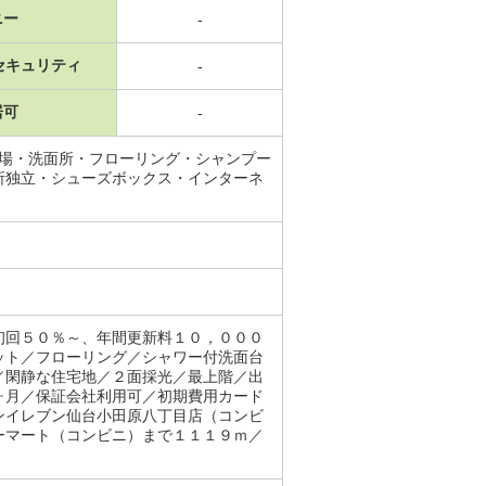
ニー
-
セキュリティ
-
居可
-
置場・洗面所・フローリング・シャンプー
所独立・シューズボックス・インターネ
初回５０％～、年間更新料１０，０００
ット／フローリング／シャワー付洗面台
／閑静な住宅地／２面採光／最上階／出
ヶ月／保証会社利用可／初期費用カード
ンイレブン仙台小田原八丁目店（コンビ
ーマート（コンビニ）まで１１１９ｍ／