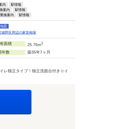
案内
駅情報
換案内
駅情報
乗換案内
駅情報
地図
宮城野区周辺の家賃相場
有面積
2
25.76m
築年数
築35年7ヶ月
イレ独立タイプ！独立洗面台付き☆イ