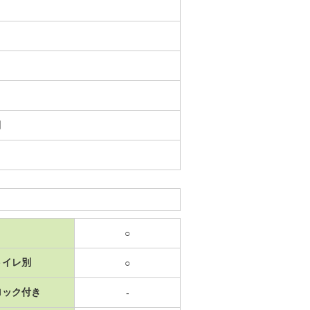
日
○
トイレ別
○
ロック付き
-