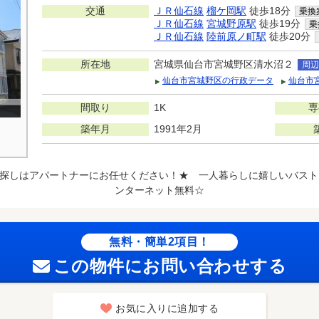
交通
ＪＲ仙石線
榴ケ岡駅
徒歩18分
乗換
ＪＲ仙石線
宮城野原駅
徒歩19分
乗
ＪＲ仙石線
陸前原ノ町駅
徒歩20分
所在地
宮城県仙台市宮城野区清水沼２
周辺
仙台市宮城野区の行政データ
仙台市
間取り
1K
専
築年月
1991年2月
探しはアパートナーにお任せください！★ 一人暮らしに嬉しいバスト
ンターネット無料☆
無料・簡単2項目！
この物件にお問い合わせする
お気に入りに追加する