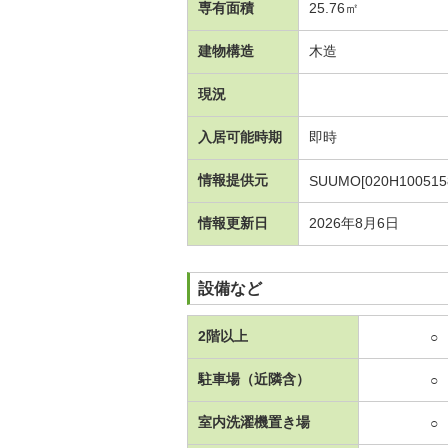
専有面積
25.76㎡
建物構造
木造
現況
入居可能時期
即時
情報提供元
SUUMO[020H100515
情報更新日
2026年8月6日
設備など
2階以上
○
駐車場（近隣含）
○
室内洗濯機置き場
○