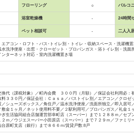
フローリング
バルコ
○
浴室乾燥機
24時間
-
ペット相談可
二人入
-
・エアコン・ロフト・バス･トイレ別・トイレ・収納スペース・洗濯機
温水洗浄便座・出窓・クローゼット・プロパンガス・浴トイレ別・洗面
インターネット対応・室内洗濯機置き場
交換代（課税対象）／町内会費 ３００円（月額）／保証会社利用必：
数料３３０円／保証会社：Ｃａｓａ／バストイレ別／エアコン／クロゼ
置／シューズボックス／角住戸／温水洗浄便座／洗面所独立／即入居可
／敷金１ヶ月／ネット使用料不要／２駅利用可／プロパンガス／礼金１
やぎ生活協同組合店舗運営部幸町店（スーパー）まで１２８８ｍ／セブ
１２ｍ／ウジエスーパー小田原店（スーパー）まで７２９ｍ／ファミリ
仙台原町支店（銀行）まで８６６ｍ/賃貸戸数:8戸