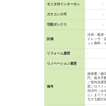
モニタ付インターホン
-
ガスコンロ可
-
宅配ボックス
-
冷房・暖房
設備
ドレッサ・
ット無料・
リフォーム履歴
-
リノベーション履歴
-
損保要／鍵
円、毎月手
／室内洗濯
備考
窓／ロフト
決済可／み
ニ）まで７
七十七銀行