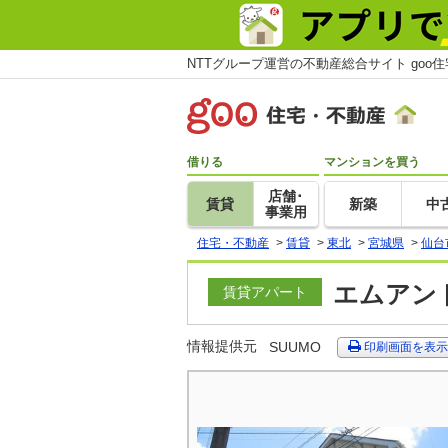
NTTグループ運営の不動産総合サイト goo
借りる
マンションを買う
店舗･
賃貸
新築
中
事業用
住宅・不動産
>
賃貸
>
東北
>
宮城県
>
仙台
エムアンド
賃貸アパート
情報提供元
SUUMO
印刷画面を表示