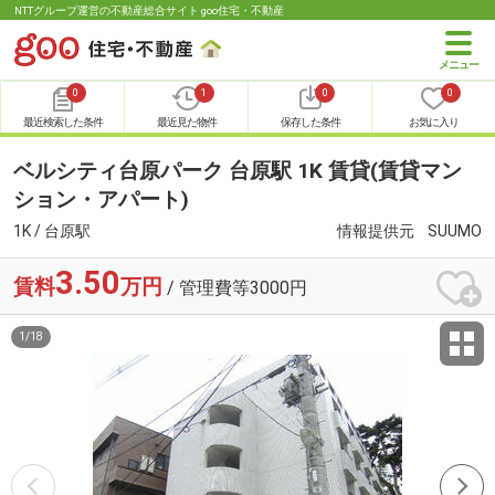
NTTグループ運営の不動産総合サイト goo住宅・不動産
0
1
0
0
最近検索した条件
最近見た物件
保存した条件
お気に入り
ベルシティ台原パーク 台原駅 1K 賃貸(賃貸マン
ション・アパート)
1K / 台原駅
情報提供元
SUUMO
3.50
賃料
万円
/ 管理費等3000円
1
/
18