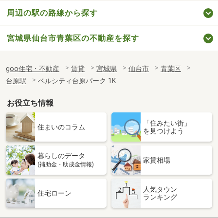
周辺の駅の路線から探す
宮城県仙台市青葉区の不動産を探す
goo住宅・不動産
賃貸
宮城県
仙台市
青葉区
台原駅
ベルシティ台原パーク 1K
お役立ち情報
「住みたい街」
住まいのコラム
を見つけよう
暮らしのデータ
家賃相場
(補助金・助成金情報)
人気タウン
住宅ローン
ランキング