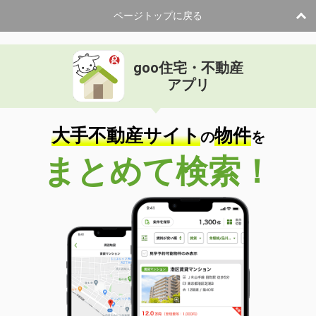
ページトップに戻る
goo住宅・不動産
アプリ
大手不動産サイト
物件
の
を
まとめて検索！