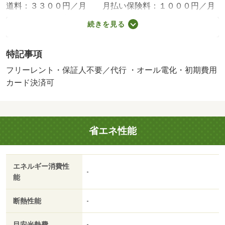
道料：３３００円／月 月払い保険料：１０００円／月
／保証会社利用必：契約内容により変動有り。／※諸条件
続きを見る
があるため要確認。フリーレント１ヶ月／※写真・動画は
別号室のモデルルームとなります。現況優先。 ※仲介
特記事項
手数料貸主負担。／バストイレ別／バルコニー／エアコン
／ＴＶインターホン／オートロック／室内洗濯置／シュー
フリーレント・保証人不要／代行 ・オール電化・初期費用
ズボックス／システムキッチン／温水洗浄便座／駐輪場／
カード決済可
光ファイバー／ＩＨクッキングヒーター／保証人不要／仲
介手数料不要／オール電化／全居室フローリング／ネット
専用回線／フリーレント／南面リビング／家電付／家具付
省エネ性能
／３駅以上利用可／駅徒歩５分以内／敷地内ごみ置き場／
南西向き／南面バルコニー／敷金・礼金不要／ＩＴ重説
対応物件／初期費用カード決済可／フレッシュフードモリ
エネルギー消費性
ヤ台原店まで４３０ｍ／ローソン仙台台原店まで５０ｍ／
-
能
西友台原店（スーパー）まで９９１ｍ／ＣＯＯＰ ＭＩＹ
ＡＧＩ台原店（スーパー）まで８７０ｍ／ローソン仙台台
断熱性能
-
原店（コンビニ）まで１６８ｍ／セブンイレブン仙台台原
駅前店（コンビニ）まで１００ｍ／クスリのコダマ台原店
目安光熱費
-