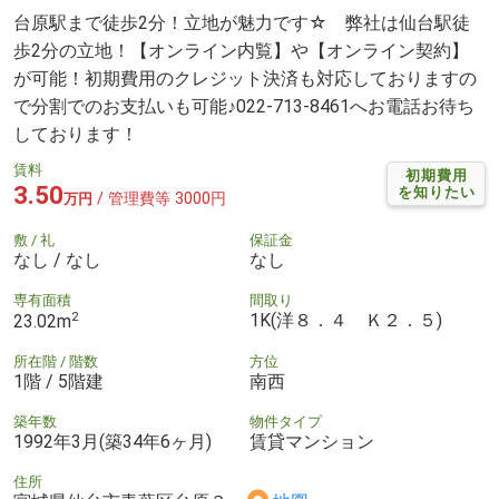
台原駅まで徒歩2分！立地が魅力です☆ 弊社は仙台駅徒
歩2分の立地！【オンライン内覧】や【オンライン契約】
が可能！初期費用のクレジット決済も対応しておりますの
で分割でのお支払いも可能♪022-713-8461へお電話お待ち
しております！
賃料
初期費用
3.50
を知りたい
/ 管理費等 3000円
万円
敷 / 礼
保証金
なし / なし
なし
専有面積
間取り
2
1K(洋８．４ Ｋ２．５)
23.02m
所在階 / 階数
方位
1階 / 5階建
南西
築年数
物件タイプ
1992年3月(築34年6ヶ月)
賃貸マンション
住所