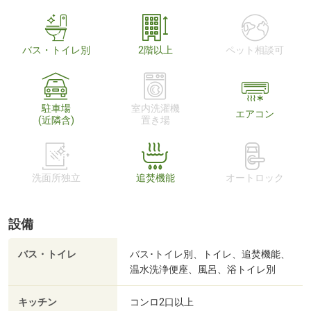
バス・トイレ別
2階以上
ペット相談可
駐車場
室内洗濯機
エアコン
(近隣含)
置き場
洗面所独立
追焚機能
オートロック
設備
バス・トイレ
バス･トイレ別、トイレ、追焚機能、
温水洗浄便座、風呂、浴トイレ別
キッチン
コンロ2口以上