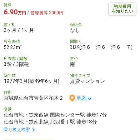
賃料
初期費用
6.90
を知りたい
/ 管理費等 3000円
万円
敷 / 礼
保証金
2ヶ月 / 1ヶ月
なし
専有面積
間取り
2
3DK(洋６ 洋６ 洋６ ７)
52.23m
所在階 / 階数
方位
3階 / 3階建
南
築年数
物件タイプ
1977年3月(築49年6ヶ月)
賃貸マンション
住所
宮城県仙台市青葉区柏木２
地図
交通
仙台市地下鉄東西線 国際センター駅 徒歩17分
仙台市地下鉄南北線 北四番丁駅 徒歩18分
乗り換え検索