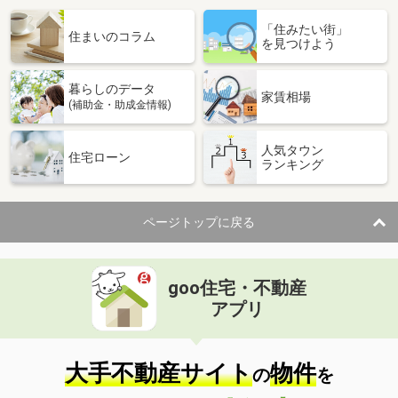
「住みたい街」
住まいのコラム
を見つけよう
暮らしのデータ
家賃相場
(補助金・助成金情報)
人気タウン
住宅ローン
ランキング
ページトップに戻る
goo住宅・不動産
アプリ
大手不動産サイト
物件
の
を