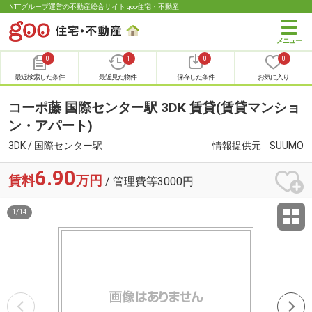
NTTグループ運営の不動産総合サイト goo住宅・不動産
0
1
0
0
最近検索した条件
最近見た物件
保存した条件
お気に入り
コーポ藤 国際センター駅 3DK 賃貸(賃貸マンショ
ン・アパート)
3DK / 国際センター駅
情報提供元
SUUMO
6.90
賃料
万円
/ 管理費等3000円
1
/
14