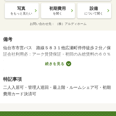
写真
初期費用
設備
をもっと見たい
を聞く
について聞く
お問い合わせ先
（株）アルディホーム
備考
仙台市市営バス 路線Ｓ８３１他広瀬町停停徒歩２分／保
証会社利用必：アーク賃貸保証・初回のみ総賃料の６０％
～８０％／普通借家２年／二人入居可／ルームシェア相談
続きを見る
／バストイレ別／バルコニー／エアコン／フローリング／
シューズボックス／南向き／追焚機能浴室／温水洗浄便座
特記事項
／２口コンロ／駐輪場／宅配ボックス／ＣＡＴＶ／最上階
／ネット使用料不要／ルームシェア相談／都市ガス／初期
二人入居可・管理人巡回・最上階・ルームシェア可・初期
費用カード決済可／巡回管理
費用カード決済可