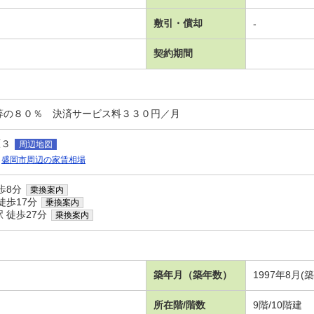
敷引・償却
-
契約期間
等の８０％ 決済サービス料３３０円／月
原３
周辺地図
盛岡市周辺の家賃相場
歩8分
乗換案内
徒歩17分
乗換案内
 徒歩27分
乗換案内
築年月（築年数）
1997年8月(
所在階/階数
9階/10階建