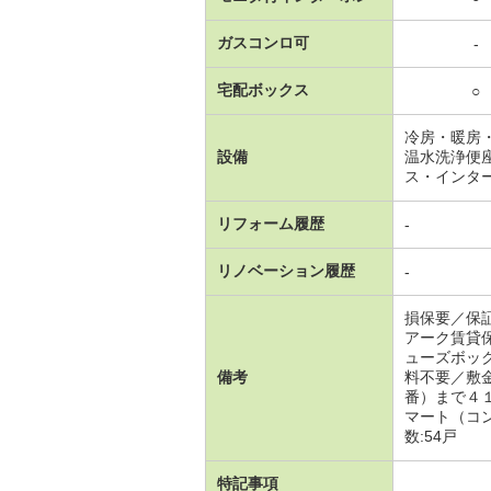
ガスコンロ可
-
宅配ボックス
○
冷房・暖房
設備
温水洗浄便
ス・インタ
リフォーム履歴
-
リノベーション履歴
-
損保要／保
アーク賃貸
ューズボッ
備考
料不要／敷
番）まで４
マート（コ
数:54戸
特記事項