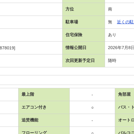
方位
南
駐車場
無
近くの駐
住宅保険
あり
情報公開日
2026年7月8
878019]
次回更新予定日
随時
最上階
角部屋
-
エアコン付き
バス・
○
追焚機能
オート
-
フローリング
バルコ
○