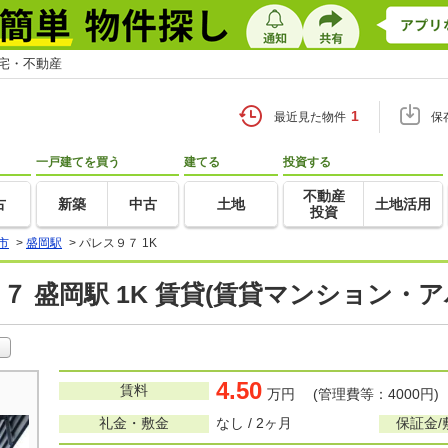
住宅・不動産
1
最近見た物件
保
一戸建てを買う
建てる
投資する
不動産
古
新築
中古
土地
土地活用
投資
市
>
盛岡駅
>
パレス９７ 1K
７ 盛岡駅 1K 賃貸(賃貸マンション・ア
4.50
賃料
万円 (管理費等：4000円)
礼金・敷金
なし / 2ヶ月
保証金/