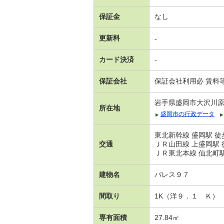
保証金
なし
更新料
-
カード決済
-
保証会社
保証会社利用必 賃料
岩手県盛岡市大沢川
所在地
盛岡市の行政データ
東北新幹線 盛岡駅 徒
交通
ＪＲ山田線 上盛岡駅 
ＪＲ東北本線 仙北町駅
建物名
パレス９７
間取り
1K（洋９．１ Ｋ）
専有面積
27.84㎡