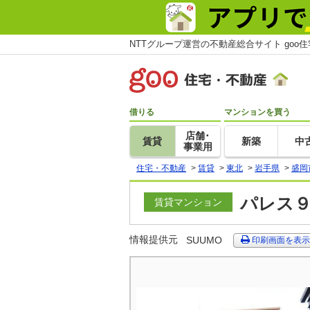
NTTグループ運営の不動産総合サイト goo
借りる
マンションを買う
店舗･
賃貸
新築
中
事業用
住宅・不動産
>
賃貸
>
東北
>
岩手県
>
盛岡
パレス９
賃貸マンション
情報提供元
SUUMO
印刷画面を表示