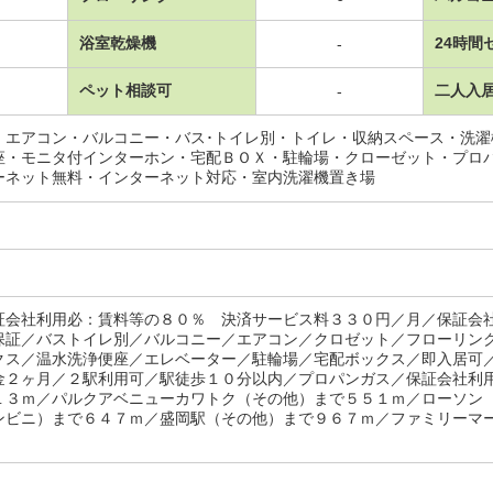
浴室乾燥機
24時間
-
ペット相談可
二人入
-
・エアコン・バルコニー・バス･トイレ別・トイレ・収納スペース・洗
座・モニタ付インターホン・宅配ＢＯＸ・駐輪場・クローゼット・プロ
ーネット無料・インターネット対応・室内洗濯機置き場
証会社利用必：賃料等の８０％ 決済サービス料３３０円／月／保証会
保証／バストイレ別／バルコニー／エアコン／クロゼット／フローリン
クス／温水洗浄便座／エレベーター／駐輪場／宅配ボックス／即入居可
金２ヶ月／２駅利用可／駅徒歩１０分以内／プロパンガス／保証会社利
１３ｍ／パルクアベニューカワトク（その他）まで５５１ｍ／ローソン
ンビニ）まで６４７ｍ／盛岡駅（その他）まで９６７ｍ／ファミリーマー