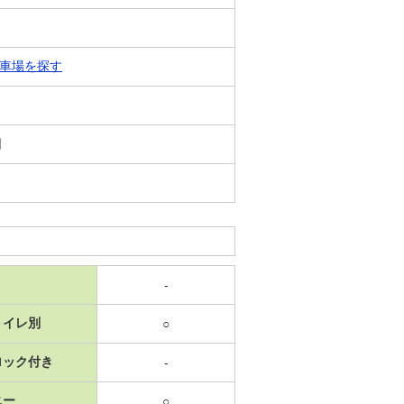
車場を探す
日
-
トイレ別
○
ロック付き
-
ニー
○