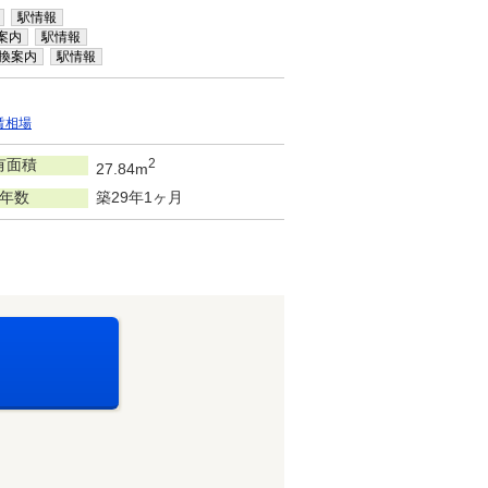
駅情報
案内
駅情報
換案内
駅情報
賃相場
有面積
2
27.84m
年数
築29年1ヶ月