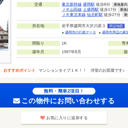
交通
東北新幹線
盛岡駅
徒歩8分
乗換案内
ＪＲ山田線
上盛岡駅
徒歩17分
乗換
ＪＲ東北本線
仙北町駅
徒歩27分
乗
所在地
岩手県盛岡市大沢川原３
周辺地図
盛岡市の行政データ
盛岡市周辺の家
間取り
1K
専
築年月
1997年8月
築
おすすめポイント
マンションタイプ１Ｋ！！ 洋室のお部屋です♪
無料・簡単2項目！
この物件にお問い合わせする
お気に入りに追加する