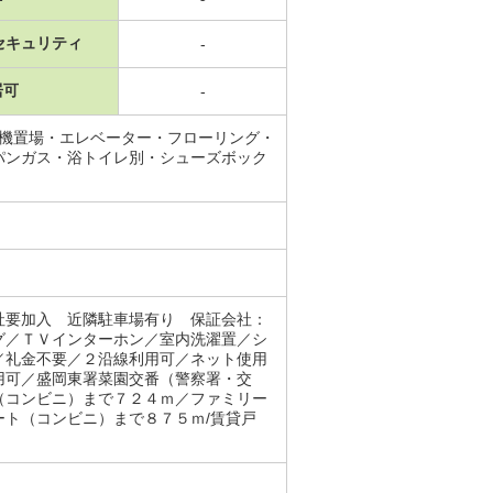
セキュリティ
-
居可
-
濯機置場・エレベーター・フローリング・
パンガス・浴トイレ別・シューズボック
社要加入 近隣駐車場有り 保証会社：
グ／ＴＶインターホン／室内洗濯置／シ
／礼金不要／２沿線利用可／ネット使用
用可／盛岡東署菜園交番（警察署・交
（コンビニ）まで７２４ｍ／ファミリー
ト（コンビニ）まで８７５ｍ/賃貸戸