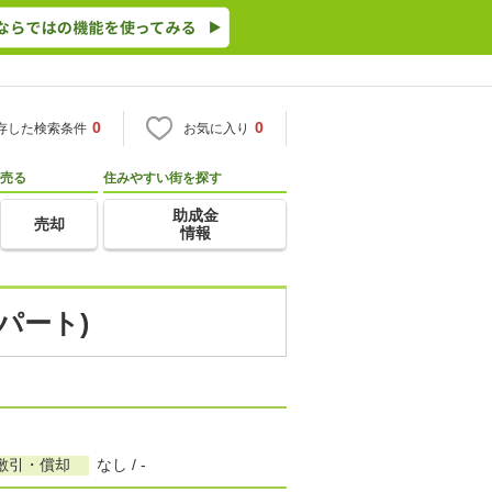
0
0
存した検索条件
お気に入り
売る
住みやすい街を探す
助成金
売却
情報
パート)
敷引・償却
なし / -