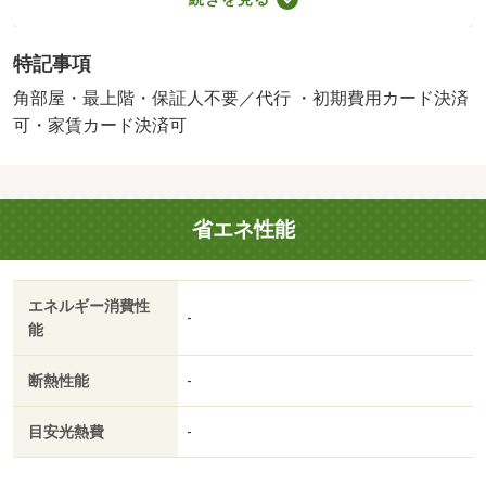
￥５００００が契約時必要。貸主インボイス登録あり／更
新事務手数料２２０００円／ｒｕｕｍサポート費用（月
特記事項
額）１９８０円／鍵セット費３３００円／バストイレ別／
バルコニー／エアコン／フローリング／シャワー付洗面台
角部屋・最上階・保証人不要／代行 ・初期費用カード決済
／ＴＶインターホン／室内洗濯置／シューズボックス／追
可・家賃カード決済可
焚機能浴室／角住戸／温水洗浄便座／洗面所独立／洗面化
粧台／駐輪場／照明付／ウォークインクロゼット／保証人
不要／ネット使用料不要／浄水器／プロパンガス／ＢＳ／
省エネ性能
ＩＴ重説 対応物件／ＬＧＢＴフレンドリー／初期費用カ
ード決済可／家賃カード決済可／ユニバース盛岡南店（ス
ーパー）まで７４０ｍ／ニトリアクロスプラザ盛岡店（そ
エネルギー消費性
の他）まで１０００ｍ／ファミリーマート盛岡津志田２丁
-
能
（コンビニ）まで３３０ｍ／薬王堂津志田店（ドラッグス
トア）まで１２０ｍ／ローソン盛岡津志田西１丁目店（コ
断熱性能
-
ンビニ）まで６１０ｍ／セブンイレブン盛岡津志田西２丁
（コンビニ）まで４８０ｍ
目安光熱費
-