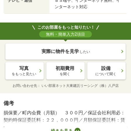
テレビ・通信
ＢＳ端子、インターネット無料、イ
ンターネット対応
このお部屋をもっと知りたい！
無料・簡単入力2項目
実際に物件を見学
したい
写真
初期費用
設備
をもっと見たい
を聞く
について聞く
お問い合わせ先
いい部屋ネット大東建託リーシング（株）八戸店
備考
損保要／町内会費（月額） ３００円／保証会社利用必：
契約時保証委託料：２２，０００円／月額保証委託料：賃
料総額の２．２％又は５．５％／退去時クリーニング費用
続きを見る