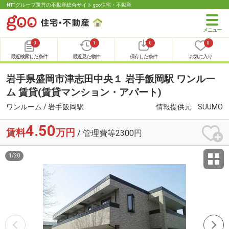
NTTグループ運営の不動産総合サイト goo住宅・不動産
0
1
0
0
最近検索した条件
最近見た物件
保存した条件
お気に入り
岩手県盛岡市津志田中央１ 岩手飯岡駅 ワンルー
ム 賃貸(賃貸マンション・アパート)
ワンルーム / 岩手飯岡駅
情報提供元
SUUMO
4.50
賃料
万円
/ 管理費等2300円
1
/
20