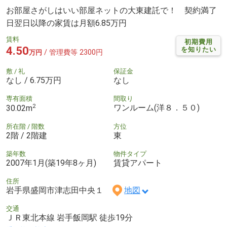
お部屋さがしはいい部屋ネットの大東建託で！ 契約満了
日翌日以降の家賃は月額6.85万円
賃料
初期費用
4.50
を知りたい
/ 管理費等 2300円
万円
敷 / 礼
保証金
なし / 6.75万円
なし
専有面積
間取り
2
ワンルーム(洋８．５０)
30.02m
所在階 / 階数
方位
2階 / 2階建
東
築年数
物件タイプ
2007年1月(築19年8ヶ月)
賃貸アパート
住所
岩手県盛岡市津志田中央１
地図
交通
ＪＲ東北本線 岩手飯岡駅 徒歩19分