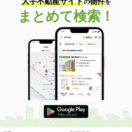
大手不動産サイト
物件
の
を
まとめて検索！