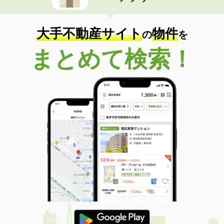
大手不動産サイト
物件
の
を
まとめて検索！