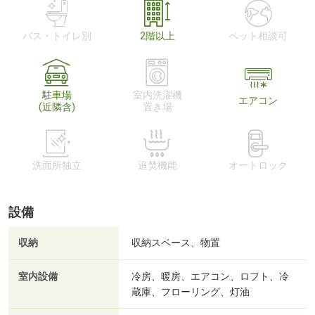
バス・トイレ別
2階以上
ペット相談可
駐車場
室内洗濯機
エアコン
(近隣含)
置き場
洗面所独立
追焚機能
オートロック
設備
収納
収納スペース、物置
室内設備
冷房、暖房、エアコン、ロフト、冷
蔵庫、フローリング、灯油