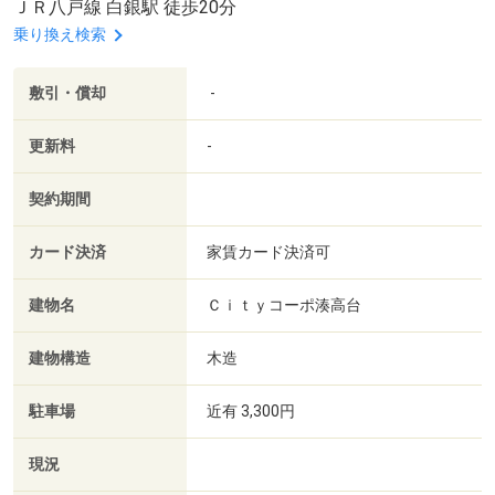
ＪＲ八戸線 白銀駅 徒歩20分
乗り換え検索
敷引・償却
-
更新料
-
契約期間
カード決済
家賃カード決済可
建物名
Ｃｉｔｙコーポ湊高台
建物構造
木造
駐車場
近有 3,300円
現況