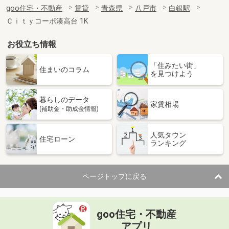
goo住宅・不動産
賃貸
青森県
八戸市
白銀駅
Ｃｉｔｙコーポ湊高台 1K
お役立ち情報
「住みたい街」
住まいのコラム
を見つけよう
暮らしのデータ
家賃相場
(補助金・助成金情報)
人気タウン
住宅ローン
ランキング
ページトップに戻る
goo住宅・不動産
アプリ