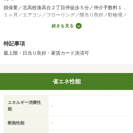
損保要／北高校湊高台２丁目停徒歩５分／仲介手数料１．
１ヶ月／エアコン／フローリング／陽当り良好／駐輪場／
押入／即入居可／ＢＳ・ＣＳ／敷金不要／独立型キッチン
続きを見る
／ロフト／灯油暖房／冷蔵庫／物置／洗濯機／電子レンジ
／敷地内ごみ置き場／プロパンガス／家賃カード決済可／
特記事項
テレビ／ユニバース湊高台店（スーパー）まで２１２ｍ／
ファミリーマート八戸湊高台店（コンビニ）まで１６９ｍ
最上階・日当り良好・家賃カード決済可
／ハッピー・ドラッグ八戸湊高台中央店（ドラッグスト
ア）まで２６７ｍ／青森県立八戸北高校（高校・高専）ま
で５０９ｍ／八戸市立東中学校（中学校）まで７６１ｍ／
省エネ性能
湊高台中央公園（公園）まで５４３ｍ
エネルギー消費性
-
能
断熱性能
-