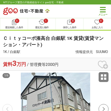
NTTグループ運営の不動産総合サイト goo住宅・不動産
0
1
0
0
最近検索した条件
最近見た物件
保存した条件
お気に入り
Ｃｉｔｙコーポ湊高台 白銀駅 1K 賃貸(賃貸マン
ション・アパート)
1K / 白銀駅
情報提供元
SUUMO
3
賃料
万円
/ 管理費等2000円
1
/
6