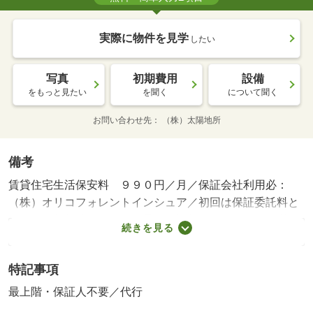
実際に物件を見学
したい
写真
初期費用
設備
をもっと見たい
を聞く
について聞く
お問い合わせ先
（株）太陽地所
備考
賃貸住宅生活保安料 ９９０円／月／保証会社利用必：
（株）オリコフォレントインシュア／初回は保証委託料と
して月額賃料等の５０％（最低保証料２．５万円）が必要
続きを見る
です。／仲介手数料１．１ヶ月／普通借家０２年／＊仲介
手数料サービス！ ＊Ｐ２台目：２，０００円（２世帯の
特記事項
み可能）／バストイレ別／ガスコンロ対応／ＴＶインター
ホン／室内洗濯置／温水洗浄便座／洗面所独立／光ファイ
最上階・保証人不要／代行
バー／礼金不要／照明付／駐車場１台無料／保証人不要／