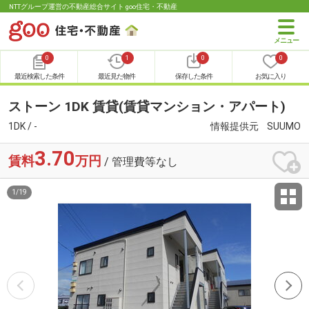
NTTグループ運営の不動産総合サイト goo住宅・不動産
0
1
0
0
最近検索した条件
最近見た物件
保存した条件
お気に入り
ストーン 1DK 賃貸(賃貸マンション・アパート)
1DK / -
情報提供元
SUUMO
3.70
賃料
万円
/ 管理費等なし
1
/
19