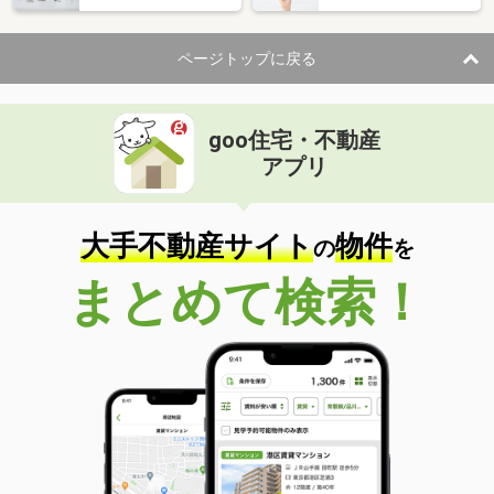
ページトップに戻る
goo住宅・不動産
アプリ
大手不動産サイト
物件
の
を
まとめて検索！