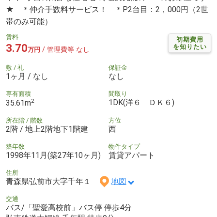
★ ＊仲介手数料サービス！ ＊P2台目：2，000円（2世
帯のみ可能）
賃料
初期費用
3.70
を知りたい
/ 管理費等 なし
万円
敷 / 礼
保証金
1ヶ月 / なし
なし
専有面積
間取り
2
1DK(洋６ ＤＫ６)
35.61m
所在階 / 階数
方位
2階 / 地上2階地下1階建
西
築年数
物件タイプ
1998年11月(築27年10ヶ月)
賃貸アパート
住所
青森県弘前市大字千年１
地図
交通
バス/「聖愛高校前」バス停 停歩4分