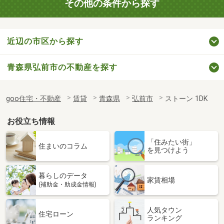
その他の条件から探す
近辺の市区から探す
青森県弘前市の不動産を探す
goo住宅・不動産
賃貸
青森県
弘前市
ストーン 1DK
お役立ち情報
「住みたい街」
住まいのコラム
を見つけよう
暮らしのデータ
家賃相場
(補助金・助成金情報)
人気タウン
住宅ローン
ランキング