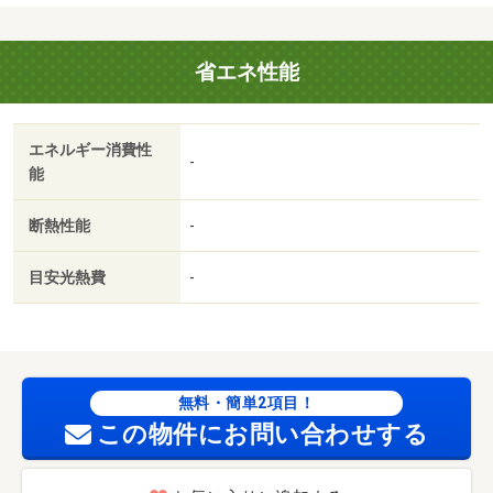
敷金１ヶ月／保証金不要／２駅利用可／駅徒歩１０分以内
／敷地内ごみ置き場／プロパンガス／ＢＳ／コープあおも
省エネ性能
り 松原店（スーパー）まで５８１ｍ／セブンイレブン
弘前松原店（コンビニ）まで８３８ｍ／ツルハドラッグ
弘前豊原店（ドラッグストア）まで１４４１ｍ／弘前市立
エネルギー消費性
千年小学校（小学校）まで１３３３ｍ／弘前市立南中学校
-
能
（中学校）まで１３４２ｍ/賃貸戸数:10戸
断熱性能
-
目安光熱費
-
無料・簡単2項目！
この物件にお問い合わせする