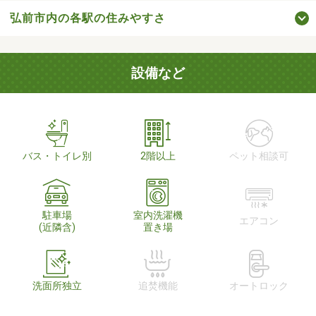
弘前市内の各駅の住みやすさ
設備など
バス・トイレ別
2階以上
ペット相談可
駐車場
室内洗濯機
エアコン
(近隣含)
置き場
洗面所独立
追焚機能
オートロック