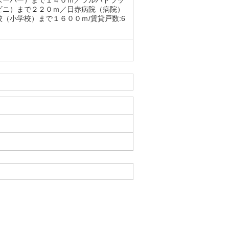
スーパー）まで１４０ｍ／ツルハドラッ
ビニ）まで２２０ｍ／日赤病院（病院）
（小学校）まで１６００ｍ/賃貸戸数:6