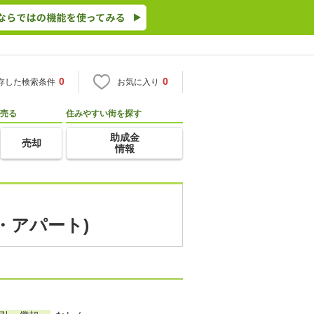
0
0
存した検索条件
お気に入り
売る
住みやすい街を探す
助成金
売却
情報
・アパート)