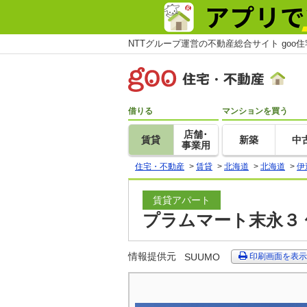
NTTグループ運営の不動産総合サイト goo
借りる
マンションを買う
店舗･
賃貸
新築
中
事業用
住宅・不動産
>
賃貸
>
北海道
>
北海道
>
伊
賃貸アパート
プラムマート末永３ 
情報提供元
SUUMO
印刷画面を表示