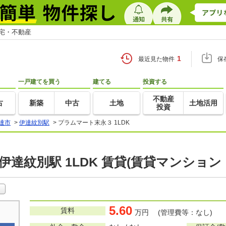
住宅・不動産
1
最近見た物件
保
一戸建てを買う
建てる
投資する
不動産
古
新築
中古
土地
土地活用
投資
達市
>
伊達紋別駅
>
プラムマート末永３ 1LDK
伊達紋別駅 1LDK 賃貸(賃貸マンション
5.60
賃料
万円 (管理費等：なし)