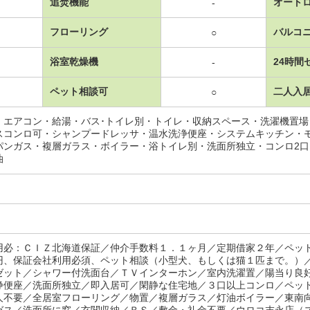
追焚機能
オート
-
フローリング
バルコ
○
浴室乾燥機
24時間
-
ペット相談可
二人入
○
・エアコン・給湯・バス･トイレ別・トイレ・収納スペース・洗濯機置
スコンロ可・シャンプードレッサ・温水洗浄便座・システムキッチン・
パンガス・複層ガラス・ボイラー・浴トイレ別・洗面所独立・コンロ2
油
用必：ＣＩＺ北海道保証／仲介手数料１．１ヶ月／定期借家２年／ペッ
円、保証会社利用必須、ペット相談（小型犬、もしくは猫１匹まで。）
ゼット／シャワー付洗面台／ＴＶインターホン／室内洗濯置／陽当り良
浄便座／洗面所独立／即入居可／閑静な住宅地／３口以上コンロ／ペッ
人不要／全居室フローリング／物置／複層ガラス／灯油ボイラー／東南