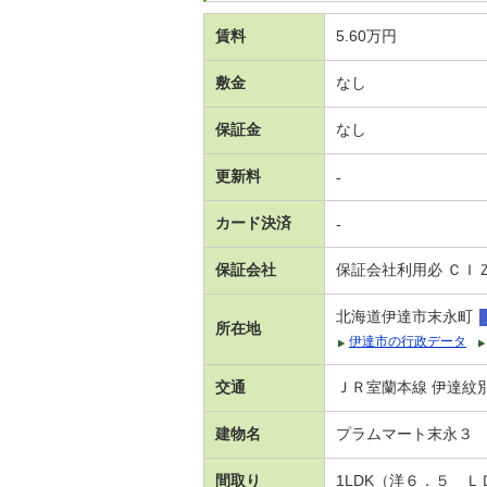
賃料
5.60万円
敷金
なし
保証金
なし
更新料
-
カード決済
-
保証会社
保証会社利用必 ＣＩ
北海道伊達市末永町
所在地
伊達市の行政データ
交通
ＪＲ室蘭本線 伊達紋別
建物名
プラムマート末永３
間取り
1LDK（洋６．５ 