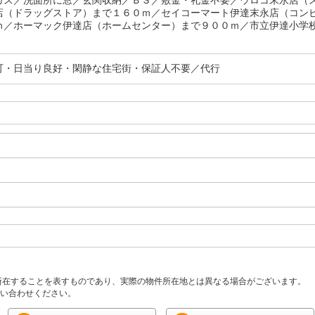
ガス／洗面所に窓／玄関収納／ＢＳ／敷金・礼金不要／ウロコ末永店（
店（ドラッグストア）まで１６０ｍ／セイコーマート伊達末永店（コン
ｍ／ホーマック伊達店（ホームセンター）まで９００ｍ／市立伊達小学校
可・日当り良好・閑静な住宅街・保証人不要／代行
所在することを表すものであり、実際の物件所在地とは異なる場合がございます。
い合わせください。