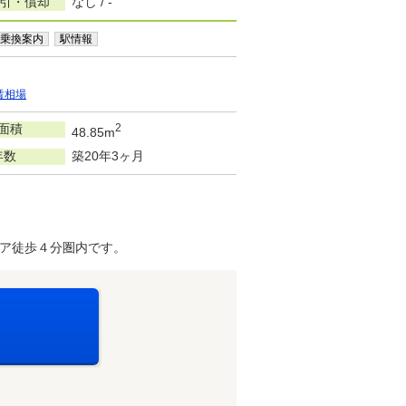
敷引・償却
なし / -
乗換案内
駅情報
賃相場
面積
2
48.85m
年数
築20年3ヶ月
ア徒歩４分圏内です。