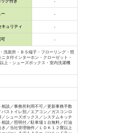
ロック付き
-
ニー
-
セキュリティ
-
居可
-
場・洗面所・ＢＳ端子・フローリング・照
モニタ付インターホン・クローゼット・
口以上・シューズボックス・室内洗濯機
ト相談／事務所利用不可／更新事務手数
／バストイレ別／エアコン／ガスコンロ
好／シューズボックス／システムキッチ
ト相談／照明付／駐車場１台無料／灯油
向き／当社管理物件／ＬＤＫ１２畳以上