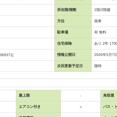
所在階/階数
1階/2階建
方位
南東
駐車場
有 無料
住宅保険
あり 2年 170
情報公開日
2026年5月7
069371]
次回更新予定日
随時
最上階
角部屋
-
エアコン付き
バス・
○