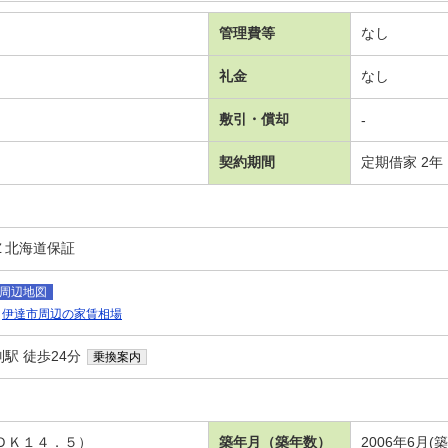
管理費等
なし
礼金
なし
敷引・償却
-
契約期間
定期借家 2年
Ｚ北海道保証
周辺地図
伊達市周辺の家賃相場
駅 徒歩24分
乗換案内
ＬＤＫ１４．５）
築年月（築年数）
2006年6月(