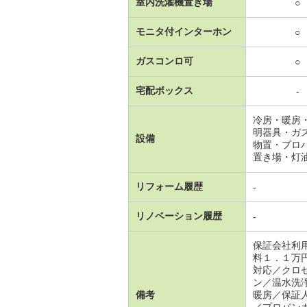
室内洗濯機置き場
○
モニタ付インターホン
○
ガスコンロ可
○
宅配ボックス
-
冷房・暖房
明器具・ガ
設備
物置・プロ
置き場・灯
リフォーム履歴
-
リノベーション履歴
-
保証会社利
料１．１万
対応／クロ
ン／温水洗
備考
暖房／保証