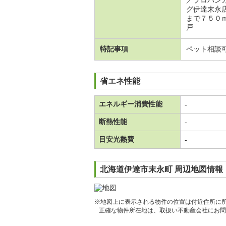
／プロパン
グ伊達末永
まで７５０
戸
特記事項
ペット相談
省エネ性能
エネルギー消費性能
-
断熱性能
-
目安光熱費
-
北海道伊達市末永町 周辺地図情報
※地図上に表示される物件の位置は付近住所に
正確な物件所在地は、取扱い不動産会社にお問