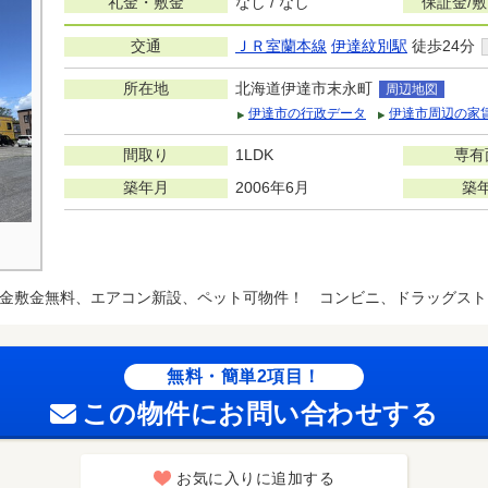
礼金・敷金
なし / なし
保証金/
交通
ＪＲ室蘭本線
伊達紋別駅
徒歩24分
所在地
北海道伊達市末永町
周辺地図
伊達市の行政データ
伊達市周辺の家
間取り
1LDK
専有
築年月
2006年6月
築
金敷金無料、エアコン新設、ペット可物件！ コンビニ、ドラッグスト
無料・簡単2項目！
この物件にお問い合わせする
お気に入りに追加する